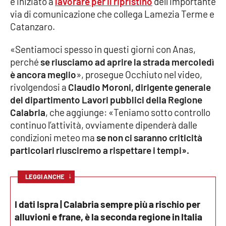
è iniziato a
lavorare per il ripristino
dell’importante
Parchi Marini Calabria
via di comunicazione che collega Lamezia Terme e
Catanzaro.
Leggendo Alvaro insieme
«Sentiamoci spesso in questi giorni con Anas,
perché
se riusciamo ad aprire la strada mercoledì
Imprese Di Calabria
è ancora meglio
», prosegue Occhiuto nel video,
rivolgendosi a
Claudio Moroni, dirigente generale
Le perfidie di Antonella Grippo
del dipartimento Lavori pubblici della Regione
Calabria
, che aggiunge: «Teniamo sotto controllo
Venti di comunicazione
continuo l’attività, ovviamente dipenderà dalle
condizioni meteo ma
se non ci saranno criticità
particolari riusciremo a rispettare i tempi».
STREAMING
LaC TV
↓
LEGGI ANCHE
LaC Network
I dati Ispra | Calabria sempre più a rischio per
alluvioni e frane, è la seconda regione in Italia
LaC OnAir