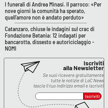
Lacplay.it
I funerali di Andrea Minasi. Il parroco: «Per
nove giorni la comunità ha sperato,
Lactv.it
quell’amore non è andato perduto»
Laconair.it
Catanzaro, chiuse le indagini sul crac di
Fondazione Betania: 12 indagati per
Lacitymag.it
bancarotta, dissesto e autoriciclaggio -
NOMI
Lacapitalenews.it
Iscriviti
Ilreggino.it
alla Newsletter
Se vuoi ricevere gratuitamente
Cosenzachannel.it
tutte le notizie di
LaC News
lascia il tuo indirizzo email e iscriviti
Ilvibonese.it
Iscriviti
Catanzarochannel.it