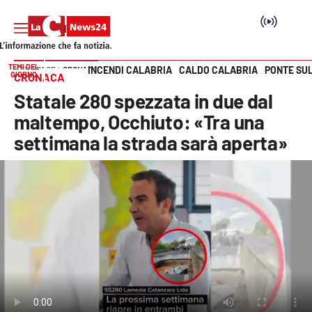
TEMI DEL
INCENDI CALABRIA
CALDO CALABRIA
PONTE SU
HOME PAGE
CRONACA
GIORNO
CRONACA
Vai
Statale 280 spezzata in due dal
SEZIONI
maltempo, Occhiuto: «Tra una
settimana la strada sarà aperta»
Cronaca
Politica
Attualità
Economia e lavoro
Italia Mondo