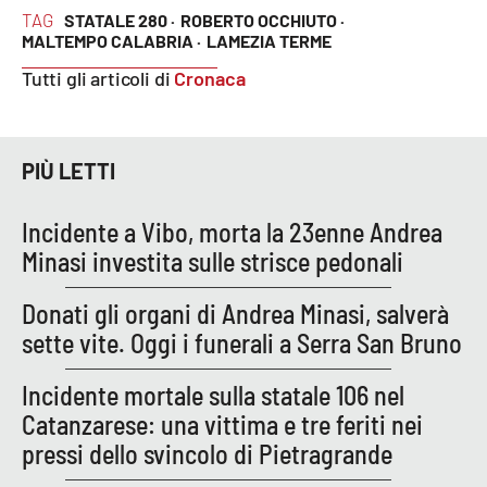
PROGETTI
SPECIALI
TAG
STATALE 280 ·
ROBERTO OCCHIUTO ·
MALTEMPO CALABRIA ·
LAMEZIA TERME
Buona Sanità Calabria
Tutti gli articoli di
Cronaca
LA
CALABRIAVISIONE
PIÙ LETTI
Destinazioni
Incidente a Vibo, morta la 23enne Andrea
Eventi
Minasi investita sulle strisce pedonali
Food
Donati gli organi di Andrea Minasi, salverà
sette vite. Oggi i funerali a Serra San Bruno
Storie
Incidente mortale sulla statale 106 nel
Catanzarese: una vittima e tre feriti nei
LAC
NETWORK
pressi dello svincolo di Pietragrande