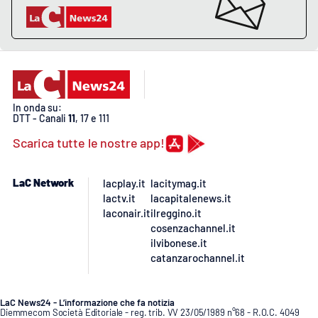
APP
Android
Apple
In onda su:
DTT - Canali
11
, 17 e 111
Scarica tutte le nostre app!
LaC Network
lacplay.it
lacitymag.it
lactv.it
lacapitalenews.it
laconair.it
ilreggino.it
cosenzachannel.it
ilvibonese.it
catanzarochannel.it
LaC News24 - L’informazione che fa notizia
Diemmecom Società Editoriale - reg. trib. VV 23/05/1989 n°68 - R.O.C. 4049