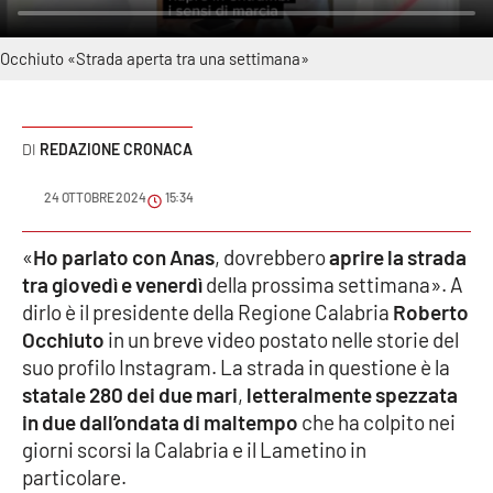
Sanità
Occhiuto «Strada aperta tra una settimana»
Sport
Cultura
REDAZIONE CRONACA
Podcast
24 OTTOBRE 2024
15:34
Meteo
«
Ho parlato con Anas
, dovrebbero
aprire la strada
tra giovedì e venerdì
della prossima settimana». A
Editoriali
dirlo è il presidente della Regione Calabria
Roberto
Occhiuto
in un breve video postato nelle storie del
suo profilo Instagram. La strada in questione è la
VIDEO
statale 280 dei due mari
,
letteralmente spezzata
in due dall’ondata di maltempo
che ha colpito nei
Ambiente
giorni scorsi la Calabria e il Lametino in
particolare.
Cronaca