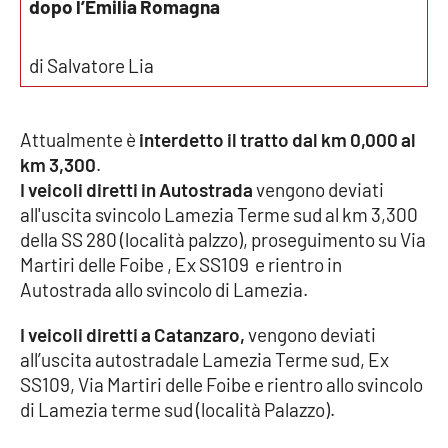
dopo l’Emilia Romagna
di Salvatore Lia
EDIZIONI
LOCALI
Catanzaro
Attualmente è
interdetto il tratto dal km 0,000 al
km 3,300
.
Crotone
I veicoli diretti in Autostrada
vengono deviati
all'uscita svincolo Lamezia Terme sud al km 3,300
Vibo Valentia
della SS 280 (località palzzo), proseguimento su Via
Martiri delle Foibe , Ex SS109 e rientro in
Reggio Calabria
Autostrada allo svincolo di Lamezia.
Cosenza
I veicoli diretti a Catanzaro,
vengono deviati
all’uscita autostradale Lamezia Terme sud, Ex
Lamezia Terme
SS109, Via Martiri delle Foibe e rientro allo svincolo
di Lamezia terme sud (località Palazzo).