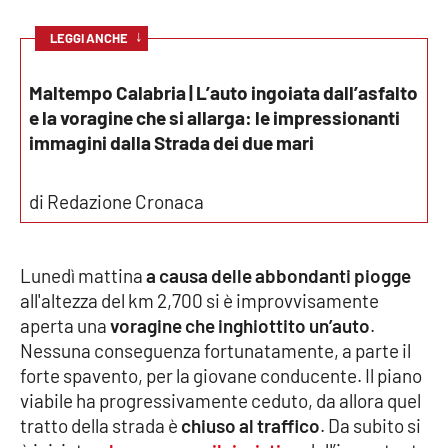
↓
LEGGI ANCHE
Cultura
Maltempo Calabria | L’auto ingoiata dall’asfalto
Economia e Lavoro
e la voragine che si allarga: le impressionanti
immagini dalla Strada dei due mari
Politica
Sanità
di Redazione Cronaca
Società
Lunedì mattina
a causa delle abbondanti piogge
Sport
all'altezza del km 2,700 si è improvvisamente
aperta una
voragine che inghiottito un’auto
.
Nessuna conseguenza fortunatamente, a parte il
RUBRICHE
forte spavento, per la giovane conducente. Il piano
viabile ha progressivamente ceduto, da allora quel
Good Morning Vietnam
tratto della strada è
chiuso al traffico
. Da subito si