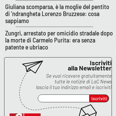
Lacplay.it
Giuliana scomparsa, è la moglie del pentito
di ’ndrangheta Lorenzo Bruzzese: cosa
Lactv.it
sappiamo
Laconair.it
Zungri, arrestato per omicidio stradale dopo
la morte di Carmelo Purita: era senza
Lacitymag.it
patente e ubriaco
Lacapitalenews.it
Iscriviti
alla Newsletter
Ilreggino.it
Se vuoi ricevere gratuitamente
Cosenzachannel.it
tutte le notizie di
LaC News
lascia il tuo indirizzo email e iscriviti
Ilvibonese.it
Iscriviti
Catanzarochannel.it