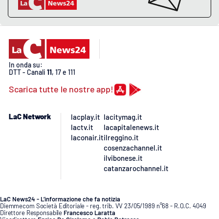
APP
Android
In onda su:
Apple
DTT - Canali
11
, 17 e 111
Scarica tutte le nostre app!
LaC Network
lacplay.it
lacitymag.it
lactv.it
lacapitalenews.it
laconair.it
ilreggino.it
cosenzachannel.it
ilvibonese.it
catanzarochannel.it
LaC News24 - L’informazione che fa notizia
Diemmecom Società Editoriale - reg. trib. VV 23/05/1989 n°68 - R.O.C. 4049
Direttore Responsabile
Francesco Laratta