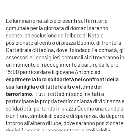
Parchi Marini Calabria
Le luminarie natalizie presenti sul territorio
Leggendo Alvaro insieme
comunale per la giornata di domani saranno
spente, ad esclusione dell'albero di Natale
Imprese Di Calabria
posizionato al centro di piazza Duomo, di fronte la
Cattedrale cittadina, dove il sindaco Falcomatà, gli
Le perfidie di Antonella Grippo
assessori e i consiglieri comunali si ritroveranno in
un momento di raccoglimento a partire dalle ore
Venti di comunicazione
15:00 per ricordare il giovane Antonio ed
esprimere la loro solidarietà nei confronti della
sua famiglia e di tutte le altre vittime del
STREAMING
terrorismo.
Tutti i cittadini sono invitati a
LaC TV
partecipare la propria testimonianza di vicinanza e
solidarietà, portando in piazza Duomo una candela
LaC Network
o un fiore, simboli di pace e di speranza, da deporre
intorno all'albero di luce, dove saranno posizionate
dodici fiaccole a rappresentare le stelle della
LaC OnAir