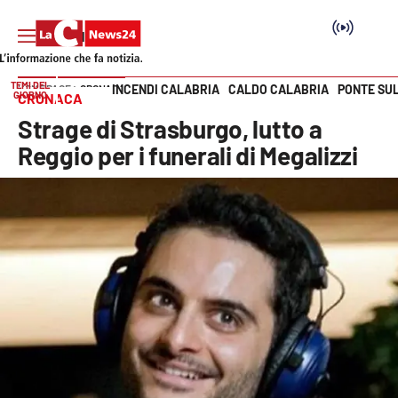
TEMI DEL
INCENDI CALABRIA
CALDO CALABRIA
PONTE SU
HOME PAGE
CRONACA
GIORNO
CRONACA
Vai
Strage di Strasburgo, lutto a
SEZIONI
Reggio per i funerali di Megalizzi
Cronaca
Politica
Attualità
Economia e lavoro
Italia Mondo