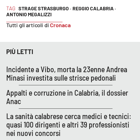
PROGETTI
SPECIALI
TAG
STRAGE STRASBURGO ·
REGGIO CALABRIA ·
ANTONIO MEGALIZZI
Buona Sanità Calabria
Tutti gli articoli di
Cronaca
LA
CALABRIAVISIONE
PIÙ LETTI
Destinazioni
Incidente a Vibo, morta la 23enne Andrea
Eventi
Minasi investita sulle strisce pedonali
Food
Appalti e corruzione in Calabria, il dossier
Anac
Storie
La sanità calabrese cerca medici e tecnici:
quasi 100 dirigenti e altri 39 professionisti
LAC
NETWORK
nei nuovi concorsi