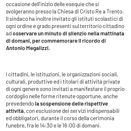
occasione dell'inizio delle esequie che si
svolgeranno presso la Chiesa di Cristo Re a Trento.
Cultura
Il sindaco ha inoltre invitato gli istituti scolastici di
ogni ordine e grado presenti sul territorio cittadino
Economia e Lavoro
ad
osservare un minuto di silenzio nella mattinata
di domani, per commemorare il ricordo di
Politica
Antonio Megalizzi.
Sanità
Società
I cittadini, le istituzioni, le organizzazioni sociali,
culturali, produttive ed i titolari di attività private
Sport
di ogni genere sono invitati a manifestare il proprio
cordoglio nelle forme ritenute opportune, anche
prevedendo
la sospensione delle rispettive
RUBRICHE
attività
, con esclusione dei servizi indispensabili
ed obbligatori, durante il corso della cerimonia
Good Morning Vietnam
funebre, fra le 14:30 e le 16:00 di domani.