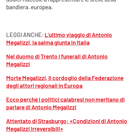
bandiera. europea.
EDIZIONI
LOCALI
LEGGI ANCHE:
L’ultimo viaggio di Antonio
Catanzaro
Megalizzi, la salma giunta in Italia
Crotone
Nel duomo di Trento i funerali di Antonio
Megalizzi
Vibo Valentia
Morte Megalizzi, il cordoglio della Federazione
Reggio Calabria
degli attori regionali in Europa
Ecco perché i politici calabresi non meritano di
Cosenza
parlare di Antonio Megalizzi
Lamezia Terme
Attentato di Strasburgo: «Condizioni di Antonio
Megalizzi irreversibili»