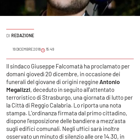
Sanità
Sport
REDAZIONE
Cultura
19 DICEMBRE 2018
15:49
Podcast
Il sindaco Giuseppe Falcomatà ha proclamato per
Meteo
domani giovedì 20 dicembre, in occasione dei
funerali del giovane di origini reggine
Antonio
Editoriali
Megalizzi
, deceduto in seguito all'attentato
terroristico di Strasburgo, una giornata di lutto per
la Città di Reggio Calabria. Lo riporta una nota
VIDEO
stampa. L'ordinanza firmata dal primo cittadino,
dispone l'esposizione delle bandiere a mezz'asta
Ambiente
sugli edifici comunali. Negli uffici sarà inoltre
osservato un minuto di silenzio alle ore 14.30, in
Cronaca