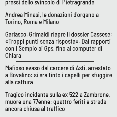
pressi dello svincolo di Pietragrande
Parchi Marini Calabria
Andrea Minasi, le donazioni d'organo a
Leggendo Alvaro insieme
Torino, Roma e Milano
Imprese Di Calabria
Garlasco, Grimaldi riapre il dossier Cassese:
«Troppi punti senza risposta». Dai rapporti
Le perfidie di Antonella Grippo
con i Sempio ai Gps, fino al computer di
Chiara
Venti di comunicazione
Mafioso evaso dal carcere di Asti, arrestato
a Bovalino: si era tinto i capelli per sfuggire
STREAMING
alla cattura
LaC TV
Tragico incidente sulla ex 522 a Zambrone,
muore una 77enne: quattro feriti e strada
LaC Network
ancora chiusa al traffico
LaC OnAir