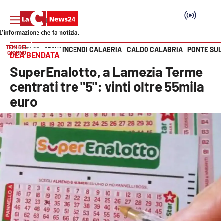
TEMI DEL
INCENDI CALABRIA
CALDO CALABRIA
PONTE SU
HOME PAGE
CRONACA
GIORNO
DEA BENDATA
Vai
SuperEnalotto, a Lamezia Terme
SEZIONI
centrati tre "5": vinti oltre 55mila
euro
Cronaca
Politica
Attualità
Economia e lavoro
Italia Mondo