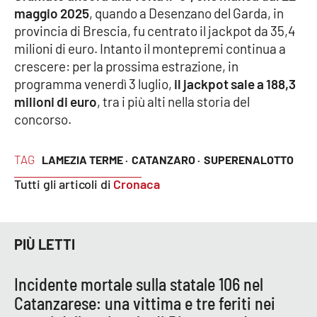
maggio 2025
, quando a Desenzano del Garda, in
provincia di Brescia, fu centrato il jackpot da 35,4
Cultura
milioni di euro. Intanto il montepremi continua a
crescere: per la prossima estrazione, in
Economia e Lavoro
programma venerdì 3 luglio,
il jackpot sale a 188,3
milioni di euro
, tra i più alti nella storia del
Politica
concorso.
Sanità
TAG
LAMEZIA TERME ·
CATANZARO ·
SUPERENALOTTO
Società
Tutti gli articoli di
Cronaca
Sport
PIÙ LETTI
RUBRICHE
Incidente mortale sulla statale 106 nel
Good Morning Vietnam
Catanzarese: una vittima e tre feriti nei