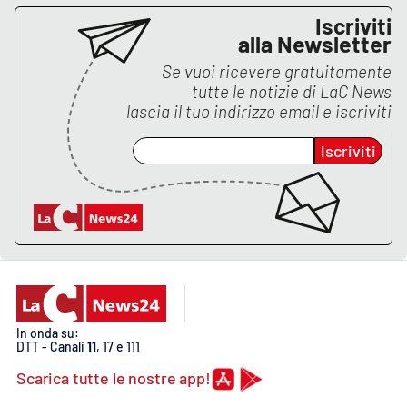
Iscriviti
alla Newsletter
EDIZIONI
Se vuoi ricevere gratuitamente
LOCALI
tutte le notizie di
LaC News
Catanzaro
lascia il tuo indirizzo email e iscriviti
Iscriviti
Crotone
Vibo Valentia
Reggio Calabria
Cosenza
In onda su:
Lamezia Terme
DTT - Canali
11
, 17 e 111
Scarica tutte le nostre app!