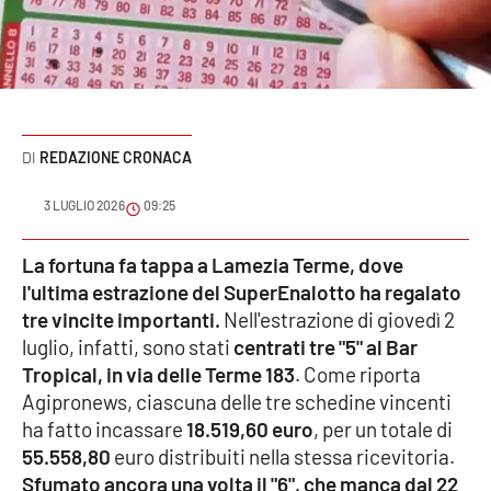
Sanità
Sport
Cultura
REDAZIONE CRONACA
Podcast
3 LUGLIO 2026
09:25
Meteo
La fortuna fa tappa a Lamezia Terme, dove
l'ultima estrazione del SuperEnalotto ha regalato
Editoriali
tre vincite importanti.
Nell'estrazione di giovedì 2
luglio, infatti, sono stati
centrati tre "5" al Bar
Tropical, in via delle Terme 183
. Come riporta
VIDEO
Agipronews, ciascuna delle tre schedine vincenti
Ambiente
ha fatto incassare
18.519,60 euro
, per un totale di
55.558,80
euro distribuiti nella stessa ricevitoria.
Cronaca
Sfumato ancora una volta il "6", che manca dal 22