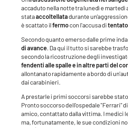
accaduto nella notte tra lunedì e martedì 
Venti di comunicazione
stata
accoltellata
durante un’aggressione
è scattato il
fermo
con l'accusa di
tentato
Streaming
Secondo quanto emerso dalle prime inda
LaC TV
di avance
. Da qui il tutto si sarebbe tra
LaC Network
secondo la ricostruzione degli investigat
fendenti alle spalle e in altre parti del co
LaC OnAir
allontanato rapidamente a bordo di un'
dai carabinieri.
Edizioni
locali
A prestarle i primi soccorsi sarebbe sta
Catanzaro
Pronto soccorso dell'ospedale "Ferrari" di 
amico, contattato dalla vittima. I medici 
Crotone
ma, fortunatamente, le sue condizioni no
Vibo Valentia