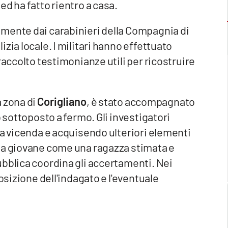
 ed ha fatto rientro a casa.
mente dai carabinieri della Compagnia di
zia locale. I militari hanno effettuato
raccolto testimonianze utili per ricostruire
a zona di
Corigliano
, è stato accompagnato
o sottoposto a fermo. Gli investigatori
la vicenda e acquisendo ulteriori elementi
la giovane come una ragazza stimata e
ubblica coordina gli accertamenti. Nei
osizione dell'indagato e l'eventuale