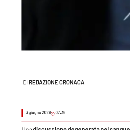
Politica
Sanità
Società
Sport
Rubriche
Good Morning Vietnam
REDAZIONE CRONACA
Parchi Marini Calabria
Leggendo Alvaro insieme
3 giugno 2026
07:36
Imprese Di Calabria
Le perfidie di Antonella Grippo
Una
discussione degenerata nel sangu