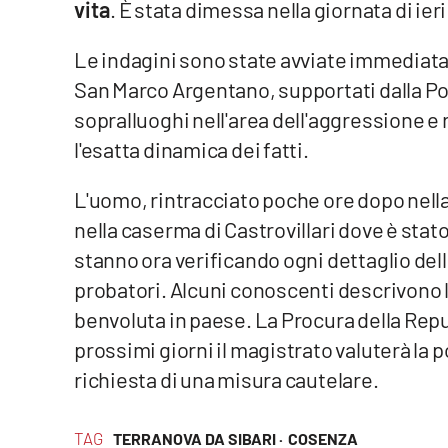
vita
. È stata dimessa nella giornata di ieri
Reggio Calabria
Le indagini sono state avviate immediata
San Marco Argentano, supportati dalla Poli
Cosenza
sopralluoghi nell'area dell'aggressione e 
Lamezia Terme
l'esatta dinamica dei fatti.
L'uomo, rintracciato poche ore dopo nell
Progetti
speciali
nella caserma di Castrovillari dove è stat
Buona Sanità Calabria
stanno ora verificando ogni dettaglio del
probatori. Alcuni conoscenti descrivono 
benvoluta in paese. La Procura della Rep
La
Calabriavisione
prossimi giorni il magistrato valuterà la p
Destinazioni
richiesta di una misura cautelare.
Eventi
TAG
TERRANOVA DA SIBARI ·
COSENZA