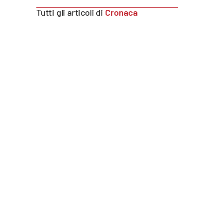
Food
Tutti gli articoli di
Cronaca
Storie
LaC
Network
Lacplay.it
Lactv.it
Laconair.it
Lacitymag.it
Lacapitalenews.it
Ilreggino.it