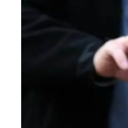
Cultura
Podcast
Meteo
Editoriali
Video
Ambiente
Cronaca
Cultura
Economia e Lavoro