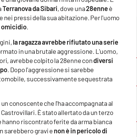
a
Terranova da Sibari
, dove una
28enne
è
 nei pressi della sua abitazione. Per l'uomo
 omicidio
.
gini,
la ragazza avrebbe rifiutato una serie
sformato in una brutale aggressione. L'uomo,
ori, avrebbe colpito la 28enne con
diversi
rpo
. Dopo l'aggressione si sarebbe
automobile, successivamente sequestrata
to un conoscente che l'ha accompagnata al
Castrovillari. È stato allertato da un terzo
le hanno riscontrato ferite da arma bianca
n sarebbero gravi e
non è in pericolo di