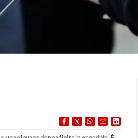
e
e una giovane donna finita in ospedale. È