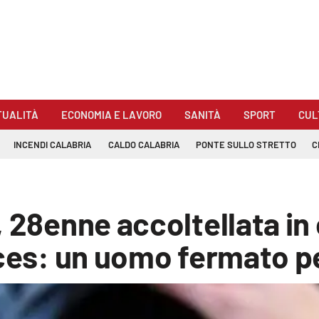
TUALITÀ
ECONOMIA E LAVORO
SANITÀ
SPORT
CUL
INCENDI CALABRIA
CALDO CALABRIA
PONTE SULLO STRETTO
C
, 28enne accoltellata i
nces: un uomo fermato p