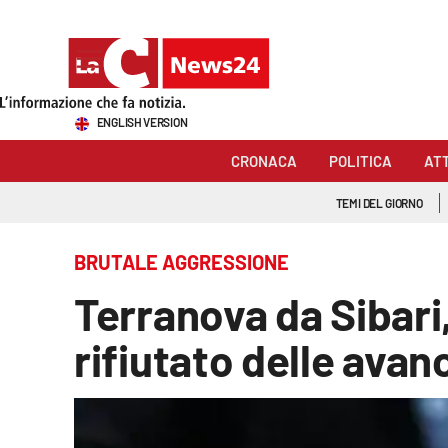
Sezioni
ENGLISH VERSION
Cronaca
CRONACA
POLITICA
AT
Politica
TEMI DEL GIORNO
Attualità
BRUTALE AGGRESSIONE
Economia e lavoro
Terranova da Sibari
Italia Mondo
rifiutato delle ava
Sanità
Sport