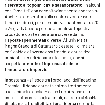
riservato ai topolini cavie da laboratorio
, in alcuni
casi “smaltiti” con decapitazione senza anestesia.
Anche la temperatura alla quale devono essere
EDIZIONI
LOCALI
tenuti i roditori, per esempio, va mantenuta tra 20
e 24 gradi. Questo perché animali sottoposti a
Catanzaro
procedure con temperature diverse danno
risposte sperimentali diverse
. All’università
Crotone
Magna Graecia di Catanzaro d’estate il clima era
così caldo e d’inverno così freddo, a causa degli
Vibo Valentia
impianti di condizionamento guasti, che si
sospettano
morie di topi causate delle
Reggio Calabria
temperature impervie
.
Cosenza
In sostanza – si legge tra i brogliacci dell’indagine
Grecale – il danno causato dal maltrattamento
Lamezia Terme
sugli animali è duplice: da un lato si causa una
inutile sofferenza sugli animali, dall’altro
si rischia
di falsare l’attendibilità di una ricerca
perché la