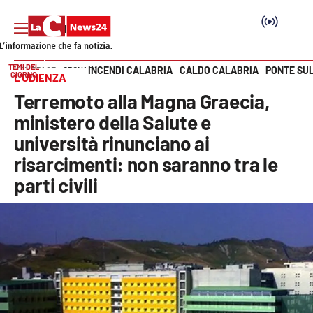
TEMI DEL
INCENDI CALABRIA
CALDO CALABRIA
PONTE SU
HOME PAGE
CRONACA
GIORNO
L’UDIENZA
Vai
Terremoto alla Magna Graecia,
SEZIONI
ministero della Salute e
università rinunciano ai
Cronaca
risarcimenti: non saranno tra le
parti civili
Politica
Attualità
Economia e lavoro
Italia Mondo