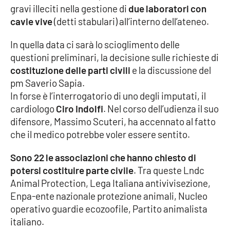
gravi illeciti nella gestione di
due laboratori con
cavie vive
(detti stabulari) all’interno dell’ateneo.
Cultura
In quella data ci sarà lo scioglimento delle
Economia e Lavoro
questioni preliminari, la decisione sulle richieste di
costituzione delle parti civili
e la discussione del
Politica
pm Saverio Sapia.
In forse è l’interrogatorio di uno degli imputati, il
Sanità
cardiologo
Ciro Indolfi
. Nel corso dell’udienza il suo
difensore, Massimo Scuteri, ha accennato al fatto
Società
che il medico potrebbe voler essere sentito.
Sport
Sono 22 le associazioni che hanno chiesto di
potersi costituire parte civile
. Tra queste Lndc
Animal Protection, Lega Italiana antivivisezione,
RUBRICHE
Enpa-ente nazionale protezione animali, Nucleo
operativo guardie ecozoofile, Partito animalista
Good Morning Vietnam
italiano.