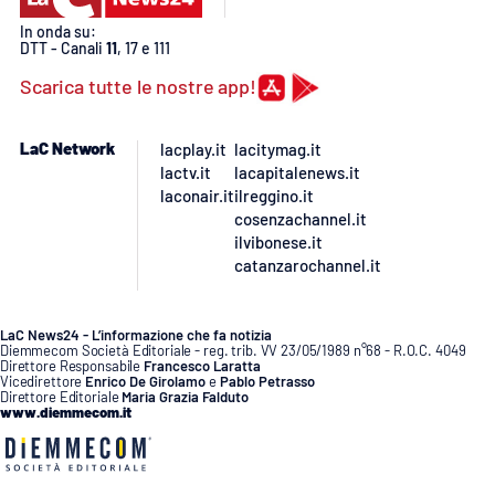
In onda su:
DTT - Canali
11
, 17 e 111
Scarica tutte le nostre app!
LaC Network
lacplay.it
lacitymag.it
lactv.it
lacapitalenews.it
laconair.it
ilreggino.it
cosenzachannel.it
ilvibonese.it
catanzarochannel.it
LaC News24 - L’informazione che fa notizia
Diemmecom Società Editoriale - reg. trib. VV 23/05/1989 n°68 - R.O.C. 4049
Direttore Responsabile
Francesco Laratta
Vicedirettore
Enrico De Girolamo
e
Pablo Petrasso
Direttore Editoriale
Maria Grazia Falduto
www.diemmecom.it