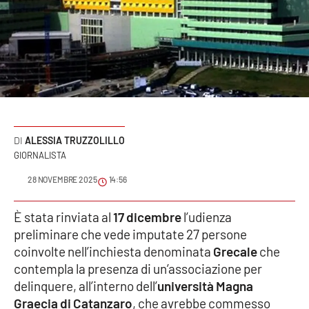
Sanità
Sport
Cultura
Podcast
ALESSIA TRUZZOLILLO
Meteo
GIORNALISTA
28 NOVEMBRE 2025
14:56
Editoriali
È stata rinviata al
17 dicembre
l’udienza
preliminare che vede imputate 27 persone
VIDEO
coinvolte nell’inchiesta denominata
Grecale
che
contempla la presenza di un’associazione per
Ambiente
delinquere, all’interno dell’
università Magna
Graecia di Catanzaro
, che avrebbe commesso
Cronaca