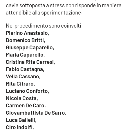
PROGETTI
SPECIALI
cavia sottoposta a stress non risponde in maniera
attendibile alla sperimentazione.
Buona Sanità Calabria
Nel procedimento sono coinvolti
Pierino Anastasio,
LA
CALABRIAVISIONE
Domenico Britti,
Giuseppe Caparello,
Destinazioni
Maria Caparello,
Cristina Rita Carresi,
Eventi
Fabio Castagna,
Velia Cassano,
Food
Rita Citraro,
Luciano Conforto,
Storie
Nicola Costa,
Carmen De Caro,
Giovambattista De Sarro,
LAC
NETWORK
Luca Gallelli,
Ciro Indolfi,