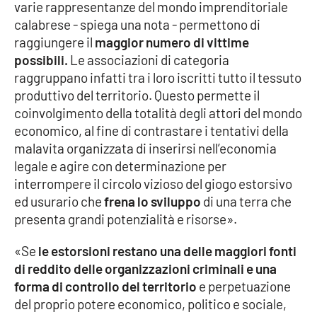
varie rappresentanze del mondo imprenditoriale
calabrese - spiega una nota - permettono di
APP
raggiungere il
maggior numero di vittime
possibili.
Android
Le associazioni di categoria
raggruppano infatti tra i loro iscritti tutto il tessuto
produttivo del territorio. Questo permette il
Apple
coinvolgimento della totalità degli attori del mondo
economico, al fine di contrastare i tentativi della
malavita organizzata di inserirsi nell’economia
legale e agire con determinazione per
interrompere il circolo vizioso del giogo estorsivo
ed usurario che
frena lo sviluppo
di una terra che
presenta grandi potenzialità e risorse».
«Se
le estorsioni restano una delle maggiori fonti
di reddito delle organizzazioni criminali e una
forma di controllo del territorio
e perpetuazione
del proprio potere economico, politico e sociale,