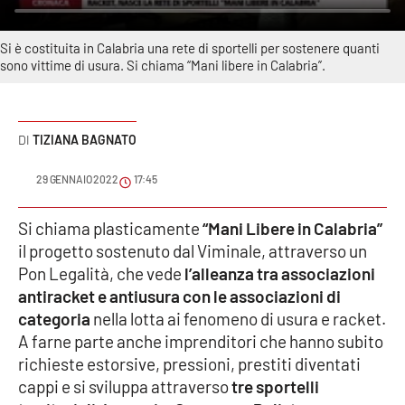
Sanità
Si è costituita in Calabria una rete di sportelli per sostenere quanti
Sport
sono vittime di usura. Si chiama “Mani libere in Calabria”.
Cultura
TIZIANA BAGNATO
Podcast
29 GENNAIO 2022
17:45
Meteo
Si chiama plasticamente
“Mani Libere in Calabria”
Editoriali
il progetto sostenuto dal Viminale, attraverso un
Pon Legalità, che vede
l’alleanza tra associazioni
antiracket e antiusura con le associazioni di
VIDEO
categoria
nella lotta ai fenomeno di usura e racket.
A farne parte anche imprenditori che hanno subito
Ambiente
richieste estorsive, pressioni, prestiti diventati
cappi e si sviluppa attraverso
tre sportelli
Cronaca