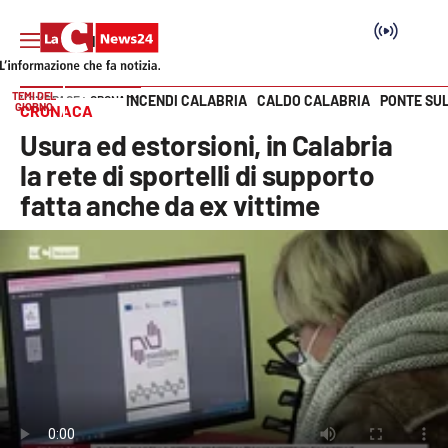
TEMI DEL
INCENDI CALABRIA
CALDO CALABRIA
PONTE SU
HOME PAGE
CRONACA
GIORNO
CRONACA
Vai
Usura ed estorsioni, in Calabria
SEZIONI
la rete di sportelli di supporto
fatta anche da ex vittime
Cronaca
Politica
Attualità
Economia e lavoro
Italia Mondo