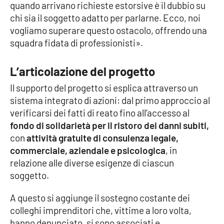
PROGETTI
SPECIALI
quando arrivano richieste estorsive è il dubbio su
chi sia il soggetto adatto per parlarne. Ecco, noi
Buona Sanità Calabria
vogliamo superare questo ostacolo, offrendo una
squadra fidata di professionisti».
LA
CALABRIAVISIONE
L’articolazione del progetto
Il supporto del progetto si esplica attraverso un
Destinazioni
sistema integrato di azioni: dal primo approccio al
verificarsi dei fatti di reato fino all’accesso al
Eventi
fondo di solidarietà per il ristoro dei danni subiti,
con
attività gratuite di consulenza legale,
Food
commerciale, aziendale e psicologica
, in
relazione alle diverse esigenze di ciascun
Storie
soggetto.
A questo si aggiunge il sostegno costante dei
LAC
NETWORK
colleghi imprenditori che, vittime a loro volta,
hanno denunciato, si sono associati e