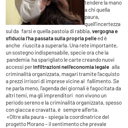
tendere la mano
a chi quella
paura,
EDIZIONI
LOCALI
quell’incertezza
sul da farsi e quella pastoia di rabbia,
vergogna e
Catanzaro
sfiducia l’ha passata sulla propria pelle
ed è
anche riuscita a superarla. Una rete importante,
Crotone
un sostegno indispensabile, specie ora che la
pandemia ha sparigliato le carte creando nuovi
Vibo Valentia
accessi per
infiltrazioni nell’economia legale
alla
criminalità organizzata, magari tramite l’acquisto
Reggio Calabria
a prezzi irrisori di imprese vicine al fallimento. Se
ne parla meno, l’agenda dei giornali è fagocitata da
Cosenza
altri temi, ma gli imprenditori non vivono un
periodo sereno e la criminalità organizzata, spesso
Lamezia Terme
con giacca e cravatta, è sempre all’erta.
«Oltre alla paura – spiega la coordinatrice del
progetto Morano – il sentimento che prevale