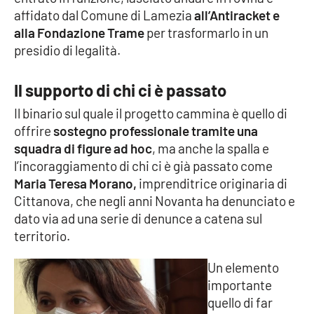
Parchi Marini Calabria
affidato dal Comune di Lamezia
all’Antiracket e
alla Fondazione Trame
per trasformarlo in un
presidio di legalità.
Leggendo Alvaro insieme
Imprese Di Calabria
Il supporto di chi ci è passato
Il binario sul quale il progetto cammina è quello di
Le perfidie di Antonella Grippo
offrire
sostegno professionale tramite una
squadra di figure ad hoc
, ma anche la spalla e
Venti di comunicazione
l’incoraggiamento di chi ci è già passato come
Maria Teresa Morano,
imprenditrice originaria di
Cittanova, che negli anni Novanta ha denunciato e
STREAMING
dato via ad una serie di denunce a catena sul
territorio.
LaC TV
Un elemento
LaC Network
importante
quello di far
LaC OnAir