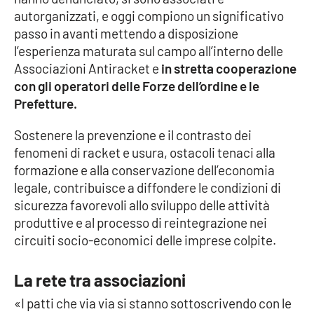
Lacplay.it
autorganizzati, e oggi compiono un significativo
passo in avanti mettendo a disposizione
Lactv.it
l’esperienza maturata sul campo all’interno delle
Associazioni Antiracket e
in stretta cooperazione
Laconair.it
con gli operatori delle Forze dell’ordine e le
Prefetture.
Lacitymag.it
Sostenere la prevenzione e il contrasto dei
Lacapitalenews.it
fenomeni di racket e usura, ostacoli tenaci alla
formazione e alla conservazione dell’economia
Ilreggino.it
legale, contribuisce a diffondere le condizioni di
sicurezza favorevoli allo sviluppo delle attività
Cosenzachannel.it
produttive e al processo di reintegrazione nei
circuiti socio-economici delle imprese colpite.
Ilvibonese.it
La rete tra associazioni
Catanzarochannel.it
«I patti che via via si stanno sottoscrivendo con le