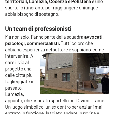
territoriali, Lamezia, Cosenza e Polistena
e uno
sportello itinerante per raggiungere chiunque
Cultura
abbia bisogno di sostegno.
Economia e Lavoro
Un team di professionisti
Ma non solo. Fanno parte della squadra
avvocati,
Politica
psicologi, commercialisti
. Tutti coloro che
abbiano esperienza nel settore e sappiano
come
Sanità
intervenire. A
dare il via al
Società
progetto una
delle città più
Sport
taglieggiate in
passato,
Lamezia,
RUBRICHE
appunto, che ospita lo sportello nel Civico Trame.
Good Morning Vietnam
Un luogo simbolico, un ex centro per anziani mai
entrato in funzione, lasciato andare in rovina e