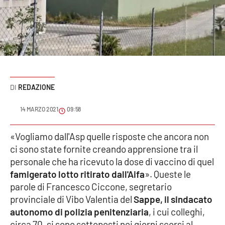
Sanità
Sport
Cultura
Podcast
REDAZIONE
Meteo
14 MARZO 2021
09:58
Editoriali
«Vogliamo dall'Asp quelle risposte che ancora non
ci sono state fornite creando apprensione tra il
personale che ha ricevuto la dose di vaccino di quel
famigerato lotto ritirato dall'Aifa
». Queste le
VIDEO
parole di Francesco Ciccone, segretario
Ambiente
provinciale di Vibo Valentia del
Sappe, il sindacato
autonomo di polizia penitenziaria
, i cui colleghi,
Cronaca
circa 70, si sono sottoposti nei giorni scorsi al