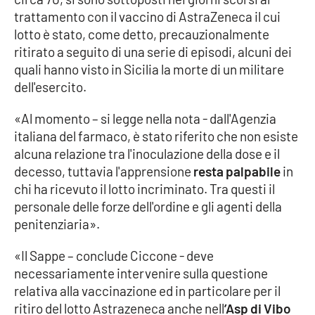
trattamento con il vaccino di AstraZeneca il cui
Cultura
lotto è stato, come detto, precauzionalmente
ritirato a seguito di una serie di episodi, alcuni dei
Economia e Lavoro
quali hanno visto in Sicilia la morte di un militare
dell'esercito.
Politica
«Al momento – si legge nella nota - dall'Agenzia
italiana del farmaco, è stato riferito che non esiste
Sanità
alcuna relazione tra l'inoculazione della dose e il
decesso, tuttavia l'apprensione
resta palpabile
in
Società
chi ha ricevuto il lotto incriminato. Tra questi il
personale delle forze dell'ordine e gli agenti della
Sport
penitenziaria».
«Il Sappe – conclude Ciccone - deve
RUBRICHE
necessariamente intervenire sulla questione
relativa alla vaccinazione ed in particolare per il
Good Morning Vietnam
ritiro del lotto Astrazeneca anche nell
’Asp di Vibo