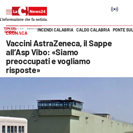
TEMI DEL
INCENDI CALABRIA
CALDO CALABRIA
PONTE SU
HOME PAGE
CRONACA
GIORNO
CRONACA
Vai
Vaccini AstraZeneca, il Sappe
SEZIONI
all’Asp Vibo: «Siamo
preoccupati e vogliamo
Cronaca
risposte»
Politica
Attualità
Economia e lavoro
Italia Mondo