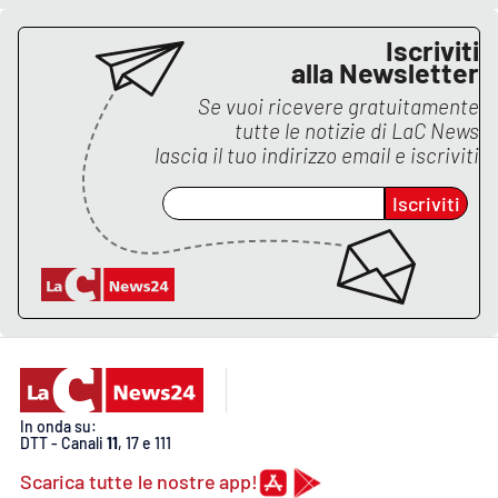
PROGETTI
SPECIALI
Iscriviti
Buona Sanità Calabria
alla Newsletter
Se vuoi ricevere gratuitamente
tutte le notizie di
LaC News
LA
CALABRIAVISIONE
lascia il tuo indirizzo email e iscriviti
Destinazioni
Iscriviti
Eventi
Food
Storie
In onda su:
DTT - Canali
11
, 17 e 111
LAC
NETWORK
Scarica tutte le nostre app!