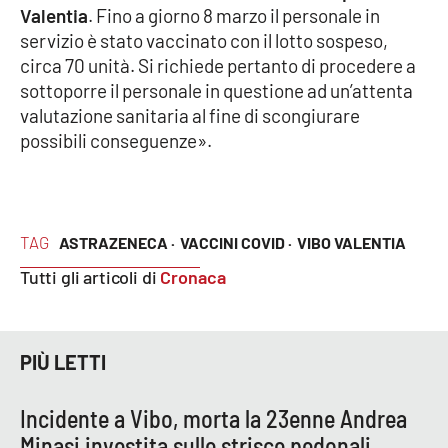
Valentia
. Fino a giorno 8 marzo il personale in
Parchi Marini Calabria
servizio è stato vaccinato con il lotto sospeso,
circa 70 unità. Si richiede pertanto di procedere a
Leggendo Alvaro insieme
sottoporre il personale in questione ad un’attenta
valutazione sanitaria al fine di scongiurare
Imprese Di Calabria
possibili conseguenze».
Le perfidie di Antonella Grippo
Venti di comunicazione
TAG
ASTRAZENECA ·
VACCINI COVID ·
VIBO VALENTIA
Tutti gli articoli di
Cronaca
STREAMING
LaC TV
PIÙ LETTI
LaC Network
Incidente a Vibo, morta la 23enne Andrea
Minasi investita sulle strisce pedonali
LaC OnAir