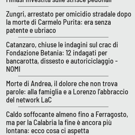
Zungri, arrestato per omicidio stradale dopo
la morte di Carmelo Purita: era senza
EDIZIONI
LOCALI
patente e ubriaco
Catanzaro
Catanzaro, chiuse le indagini sul crac di
Fondazione Betania: 12 indagati per
Crotone
bancarotta, dissesto e autoriciclaggio -
Vibo Valentia
NOMI
Morte di Andrea, il dolore che non trova
Reggio Calabria
parole: alla famiglia e a Lorenzo l’abbraccio
Cosenza
del network LaC
Caldo soffocante almeno fino a Ferragosto,
Lamezia Terme
ma per la Calabria la fine è ancora più
lontana: ecco cosa ci aspetta