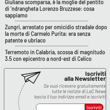
Giuliana scomparsa, è la moglie del pentito
di ’ndrangheta Lorenzo Bruzzese: cosa
sappiamo
EDIZIONI
LOCALI
Zungri, arrestato per omicidio stradale dopo
Catanzaro
la morte di Carmelo Purita: era senza
patente e ubriaco
Crotone
Terremoto in Calabria, scossa di magnitudo
Vibo Valentia
3.5 con epicentro a nord-est di Celico
Reggio Calabria
Iscriviti
alla Newsletter
Cosenza
Se vuoi ricevere gratuitamente
tutte le notizie di
LaC News
Lamezia Terme
lascia il tuo indirizzo email e iscriviti
Iscriviti