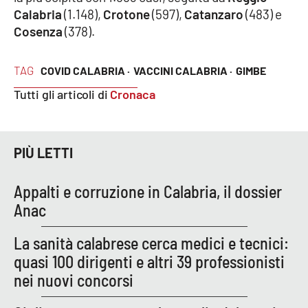
Calabria
(1.148),
Crotone
(597),
Catanzaro
(483) e
Parchi Marini Calabria
Cosenza
(378).
Leggendo Alvaro insieme
TAG
COVID CALABRIA ·
VACCINI CALABRIA ·
GIMBE
Imprese Di Calabria
Tutti gli articoli di
Cronaca
Le perfidie di Antonella Grippo
PIÙ LETTI
Venti di comunicazione
Appalti e corruzione in Calabria, il dossier
STREAMING
Anac
LaC TV
La sanità calabrese cerca medici e tecnici:
quasi 100 dirigenti e altri 39 professionisti
LaC Network
nei nuovi concorsi
LaC OnAir