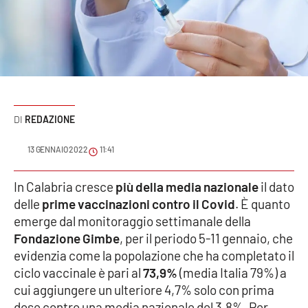
Sanità
Sport
Cultura
Podcast
REDAZIONE
Meteo
13 GENNAIO 2022
11:41
Editoriali
In Calabria cresce
più della media nazionale
il dato
delle
prime vaccinazioni contro il Covid
. È quanto
emerge dal monitoraggio settimanale della
Fondazione Gimbe
, per il periodo 5-11 gennaio, che
VIDEO
evidenzia come la popolazione che ha completato il
Ambiente
ciclo vaccinale è pari al
73,9%
(media Italia 79%) a
cui aggiungere un ulteriore 4,7% solo con prima
Cronaca
dose contro una media nazionale del 3,8%. Per