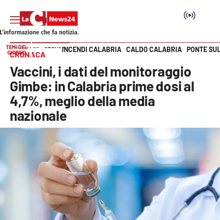
TEMI DEL
INCENDI CALABRIA
CALDO CALABRIA
PONTE SU
HOME PAGE
CRONACA
GIORNO
CRONACA
Vai
Vaccini, i dati del monitoraggio
SEZIONI
Gimbe: in Calabria prime dosi al
4,7%, meglio della media
Cronaca
nazionale
Politica
Attualità
Economia e lavoro
Italia Mondo