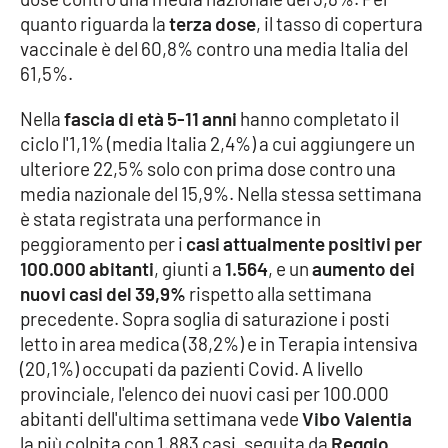
quanto riguarda la
terza dose
, il tasso di copertura
Cultura
vaccinale è del 60,8% contro una media Italia del
61,5%.
Economia e Lavoro
Nella
fascia di età 5-11 anni
hanno completato il
ciclo l'1,1% (media Italia 2,4%) a cui aggiungere un
Politica
ulteriore 22,5% solo con prima dose contro una
media nazionale del 15,9%. Nella stessa settimana
Sanità
è stata registrata una performance in
peggioramento per i
casi attualmente positivi per
Società
100.000 abitanti
, giunti a
1.564
, e un
aumento dei
nuovi casi del 39,9%
rispetto alla settimana
Sport
precedente. Sopra soglia di saturazione i posti
letto in area medica (38,2%) e in Terapia intensiva
(20,1%) occupati da pazienti Covid. A livello
RUBRICHE
provinciale, l'elenco dei nuovi casi per 100.000
Good Morning Vietnam
abitanti dell'ultima settimana vede
Vibo Valentia
la più colpita con 1.883 casi, seguita da
Reggio