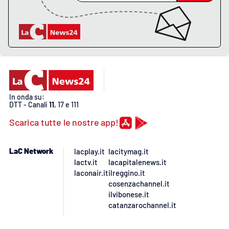
PROGETTI
SPECIALI
Buona Sanità Calabria
LA
CALABRIAVISIONE
Destinazioni
In onda su:
DTT - Canali
11
, 17 e 111
Eventi
Scarica tutte le nostre app!
Food
LaC Network
lacplay.it
lacitymag.it
lactv.it
lacapitalenews.it
Storie
laconair.it
ilreggino.it
cosenzachannel.it
ilvibonese.it
catanzarochannel.it
LAC
NETWORK