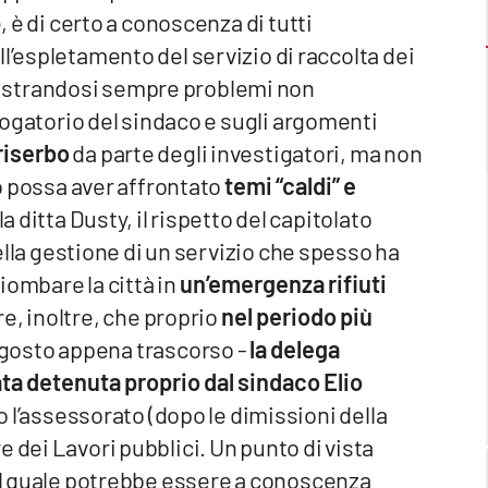
, è di certo a conoscenza di tutti
l’espletamento del servizio di raccolta dei
istrandosi sempre problemi non
rrogatorio del sindaco e sugli argomenti
 riserbo
da parte degli investigatori, ma non
no possa aver affrontato
temi “caldi” e
a ditta Dusty, il rispetto del capitolato
 nella gestione di un servizio che spesso ha
piombare la città in
un’emergenza rifiuti
, inoltre, che proprio
nel periodo più
 agosto appena trascorso -
la delega
stata detenuta proprio dal sindaco Elio
 l’assessorato (dopo le dimissioni della
are dei Lavori pubblici. Un punto di vista
 il quale potrebbe essere a conoscenza