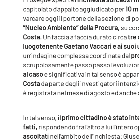
capitolato d’appalto aggiudicato per
10 mi
Venti di comunicazione
varcare oggi il portone della sezione di pol
“Nucleo Ambiente” della Procura,
su cor
Streaming
Costa.
Un faccia a faccia durato circa
tre 
LaC TV
luogotenente Gaetano Vaccari e ai suoi
un’indagine complessa coordinata dal
pr
LaC Network
scrupolosamente passo passo l’evoluzione
LaC OnAir
al caso
e significativa in tal senso è appa
Costa
da parte degli investigatori intenzi
Edizioni
è registrata nel mese di agosto ed anche s
locali
Catanzaro
In tal senso, il
primo cittadino è stato in
Crotone
fatti,
rispondendo fra l’altro a lui l’intero
ascoltati
nell’ambito dell’inchiesta: Giu
Vibo Valentia