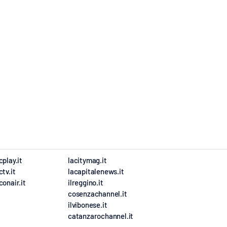
cplay.it
lacitymag.it
ctv.it
lacapitalenews.it
conair.it
ilreggino.it
cosenzachannel.it
ilvibonese.it
catanzarochannel.it