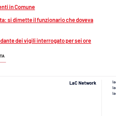
menti in Comune
esta: si dimette il funzionario che doveva
ndante dei vigili interrogato per sei ore
STA
la
LaC Network
la
la