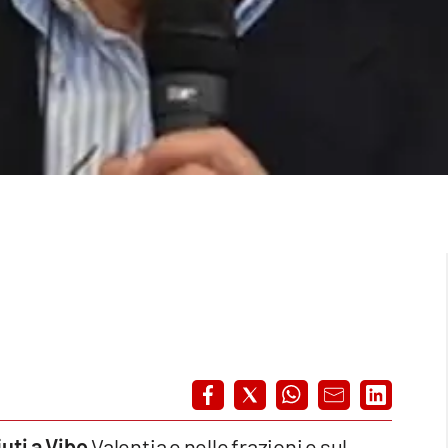
iuti a Vibo
Valentia e nelle frazioni e sul