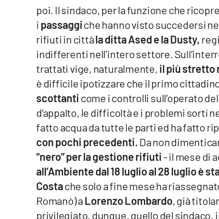
poi. Il sindaco, per la funzione che ricopre
Reggio Calabria
i
passaggi
che hanno visto succedersi nel
rifiuti in città
la ditta Ased e la Dusty,
reg
Cosenza
indifferenti nell'intero settore. Sull’inte
trattati vige, naturalmente,
il più stretto
Lamezia Terme
è difficile ipotizzare che il primo cittadi
scottanti
come i controlli sull’operato dell
Progetti
speciali
d’appalto, le difficoltà e i problemi sorti
Buona Sanità Calabria
fatto acqua da tutte le parti ed ha fatto ri
con pochi precedenti.
Da non dimenticare
La
“nero” per la gestione rifiuti
- il mese di
Calabriavisione
all’Ambiente dal 18 luglio al 28 luglio è 
Destinazioni
Costa
che solo a fine mese ha riassegnato
Romanò) a
Lorenzo Lombardo
, già titol
Eventi
privilegiato, dunque, quello del sindaco,