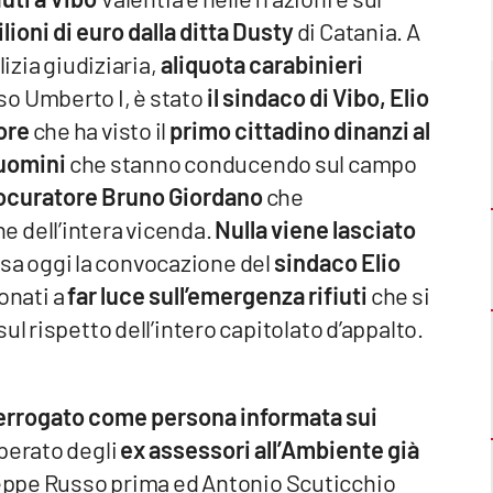
lioni di euro dalla ditta Dusty
di Catania. A
izia giudiziaria,
aliquota carabinieri
so Umberto I, è stato
il sindaco di Vibo, Elio
ore
che ha visto il
primo cittadino dinanzi al
 uomini
che stanno conducendo sul campo
ocuratore Bruno Giordano
che
 dell’intera vicenda.
Nulla viene lasciato
rsa oggi la convocazione del
sindaco Elio
onati a
far luce sull’emergenza rifiuti
che si
ul rispetto dell’intero capitolato d’appalto.
terrogato come persona informata sui
 operato degli
ex assessori all’Ambiente già
seppe Russo prima ed Antonio Scuticchio