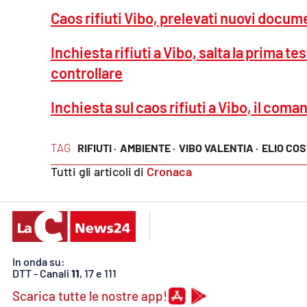
Privacy
Caos rifiuti Vibo, prelevati nuovi docu
Inchiesta rifiuti a Vibo, salta la prima t
Cookie policy
controllare
Note legali
Inchiesta sul caos rifiuti a Vibo, il coma
TAG
RIFIUTI ·
AMBIENTE ·
VIBO VALENTIA ·
ELIO CO
Tutti gli articoli di
Cronaca
In onda su:
DTT - Canali
11
, 17 e 111
Scarica tutte le nostre app!