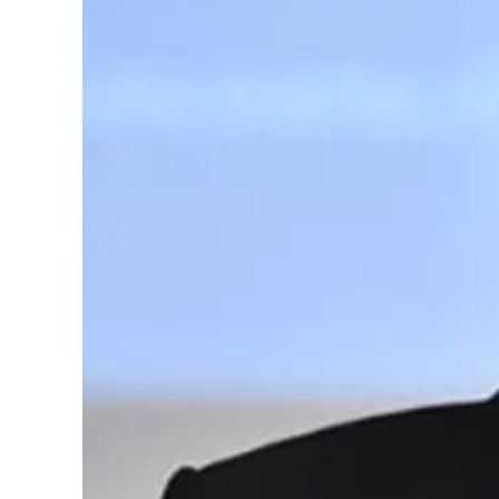
Cultura
Podcast
Meteo
Editoriali
Video
Ambiente
Cronaca
Cultura
Economia e Lavoro