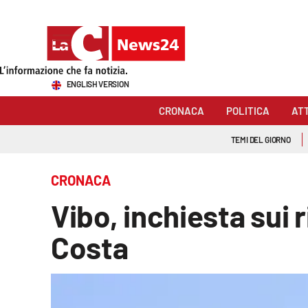
Sezioni
ENGLISH VERSION
Cronaca
CRONACA
POLITICA
AT
Politica
TEMI DEL GIORNO
Attualità
CRONACA
Economia e lavoro
Vibo, inchiesta sui r
Italia Mondo
Costa
Sanità
Sport