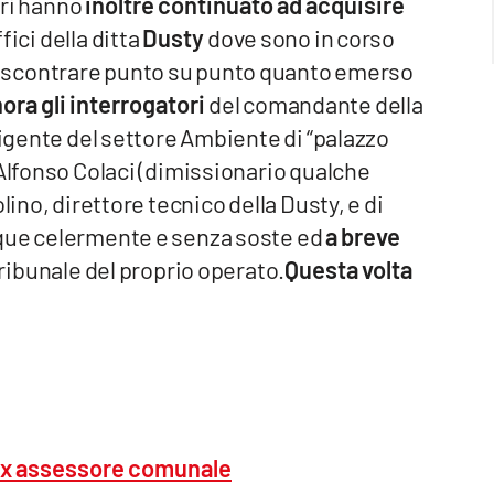
eri hanno
inoltre continuato ad acquisire
fici della ditta
Dusty
dove sono in corso
 riscontrare punto su punto quanto emerso
nora gli interrogatori
del comandante della
rigente del settore Ambiente di “palazzo
 Alfonso Colaci (dimissionario qualche
lino, direttore tecnico della Dusty, e di
nque celermente e senza soste ed
a breve
ibunale del proprio operato.
Questa volta
ro ex assessore comunale