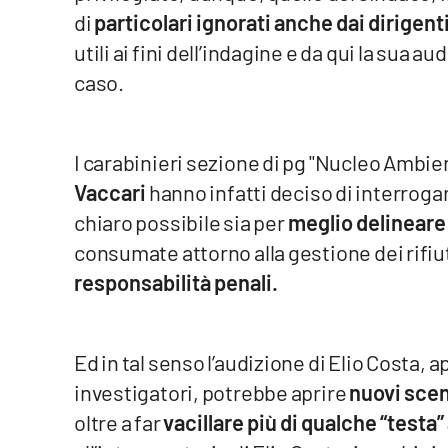
Food
di
particolari ignorati anche dai dirigent
utili ai fini dell’indagine e da qui la sua
Storie
caso.
LaC
Network
I carabinieri sezione di pg "Nucleo Ambien
Lacplay.it
Vaccari
hanno infatti deciso di interroga
chiaro possibile sia per
meglio delineare 
Lactv.it
consumate attorno alla gestione dei rifiut
Laconair.it
responsabilità penali.
Lacitymag.it
Ed in tal senso l’audizione di Elio Costa
Lacapitalenews.it
investigatori, potrebbe aprire
nuovi scen
Ilreggino.it
oltre a far
vacillare più di qualche “testa”