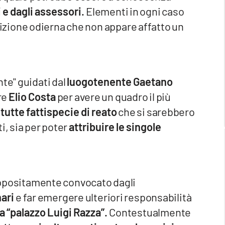
i e dagli assessori.
Elementi in ogni caso
 audizione odierna che non appare affatto un
te" guidati dal
luogotenente Gaetano
re
Elio Costa
per avere un quadro il più
tutte fattispecie di reato
che si sarebbero
i, sia per poter
attribuire le singole
, appositamente convocato dagli
ari
e far emergere ulteriori responsabilità
 a “palazzo Luigi Razza”.
Contestualmente