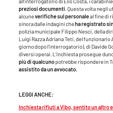
all’interrogatorio di Elio Costa, i carabini
Cosenzachannel.it
preziosi documenti
. Questa volta negli uf
alcune
verifiche sul personale
al fine di
Ilvibonese.it
sinora dalle indagini che
ha registrato si
Catanzarochannel.it
polizia municipale Filippo Nesci, della di
Luigi Razza Adriana Teti, del funzionario
App
giorno dopo l’interrogatorio), di Davide Go
diversi operai. L’inchiesta prosegue du
Android
più di qualcuno
potrebbe rispondere in Tr
Apple
assistito da un avvocato.
Vai
LEGGI ANCHE:
Inchiesta rifiuti a Vibo, sentito un alt