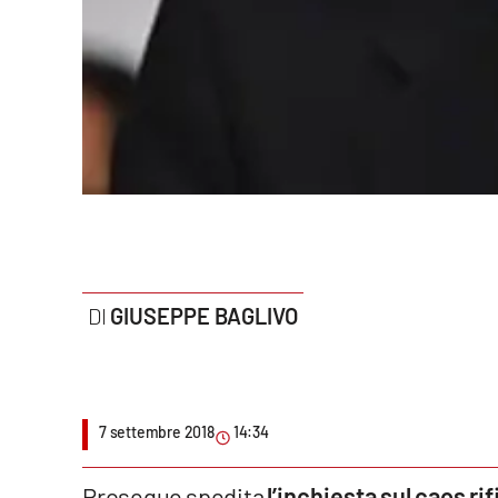
Politica
Sanità
Società
Sport
Rubriche
Good Morning Vietnam
GIUSEPPE BAGLIVO
Parchi Marini Calabria
Leggendo Alvaro insieme
Imprese Di Calabria
7 settembre 2018
14:34
Le perfidie di Antonella Grippo
Prosegue spedita
l’inchiesta sul caos rif