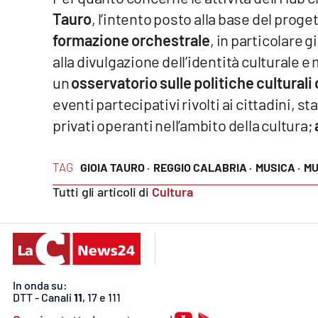
Cosenzachannel.it
Tauro
, l’intento posto alla base del proge
formazione orchestrale
, in particolare 
Ilvibonese.it
alla divulgazione dell’identità culturale 
un
osservatorio sulle politiche culturali
Catanzarochannel.it
eventi partecipativi rivolti ai cittadini, s
privati operanti nell’ambito della cultura;
App
Android
TAG
GIOIA TAURO ·
REGGIO CALABRIA ·
MUSICA ·
MU
Apple
Tutti gli articoli di
Cultura
Vai
In onda su:
DTT - Canali
11
, 17 e 111