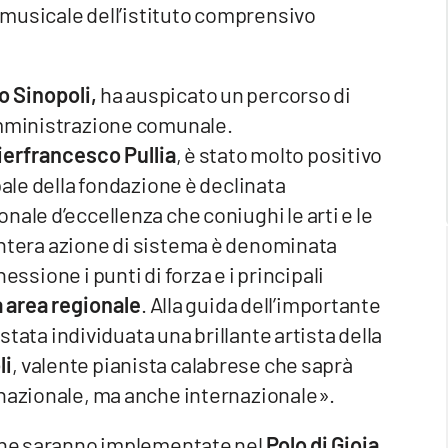
o musicale dell’istituto comprensivo
 Sinopoli,
ha auspicato un percorso di
amministrazione comunale.
ierfrancesco Pullia
, è stato molto positivo
pale della fondazione è declinata
ale d’eccellenza che coniughi le arti e le
intera azione di sistema è denominata
essione i punti di forza e i principali
ra area regionale
. Alla guida dell’importante
 stata individuata una brillante artista della
li
, valente pianista calabrese che saprà
 nazionale, ma anche internazionale».
 che saranno implementate nel
Polo di Gioia