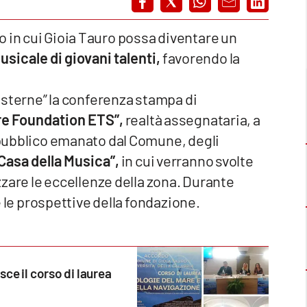
 in cui Gioia Tauro possa diventare un
sicale di giovani talenti,
favorendo la
 Cisterne” la conferenza stampa di
re Foundation ETS”,
realtà assegnataria, a
o pubblico emanato dal Comune, degli
“Casa della Musica”,
in cui verranno svolte
izzare le eccellenze della zona. Durante
 e le prospettive della fondazione.
ce il corso di laurea