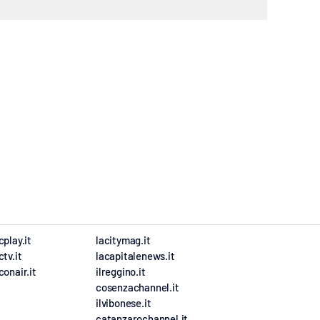
cplay.it
lacitymag.it
ctv.it
lacapitalenews.it
conair.it
ilreggino.it
cosenzachannel.it
ilvibonese.it
catanzarochannel.it