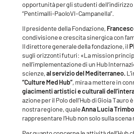
opportunità per gli studenti dell’indirizz
Food
“Pentimalli-PaoloVI-Campanella”.
Storie
Il presidente della Fondazione,
Francesco
condivisione e crescita sinergica con l’
LaC
Network
Il direttore generale della fondazione, il
P
Lacplay.it
sugli orizzonti futuri: «La mission princi
nell’implementazione di un Hub Internazion
Lactv.it
scienze,
al servizio del Mediterraneo.
L’
“Culture Med Hub”
, mira a mettere in conn
Laconair.it
giacimenti artistici e culturali dell’inte
Lacitymag.it
azione per il Polo dell’Hub di Gioia Tauro è
nostra regione, quale
Anna Lucia Trimbo
Lacapitalenews.it
rappresentare l’Hub non solo sulla scena
Ilreggino.it
Per quanto concerne le attività dell’Hub