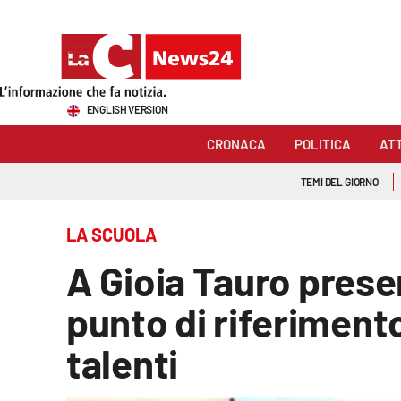
Sezioni
ENGLISH VERSION
Cronaca
CRONACA
POLITICA
AT
Politica
TEMI DEL GIORNO
Attualità
LA SCUOLA
Economia e lavoro
A Gioia Tauro prese
Italia Mondo
punto di riferiment
Sanità
talenti
Sport