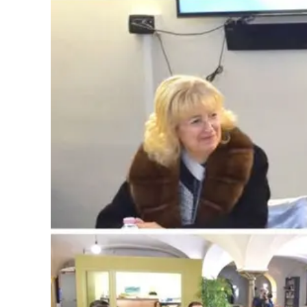
Cultura
Podcast
Meteo
Editoriali
Video
Ambiente
Cronaca
Cultura
Economia e Lavoro