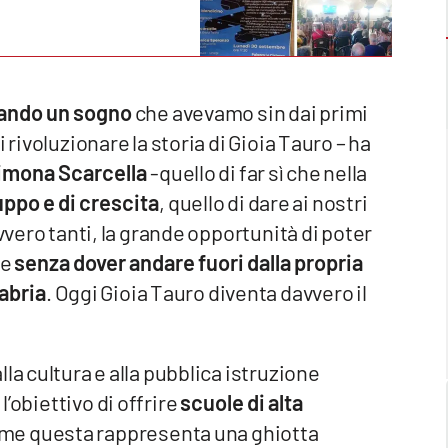
ando un sogno
che avevamo sin dai primi
 rivoluzionare la storia di Gioia Tauro – ha
imona Scarcella
-quello di far sì che nella
uppo e di crescita
, quello di dare ai nostri
vvero tanti, la grande opportunità di poter
le
senza dover andare fuori dalla propria
labria
. Oggi Gioia Tauro diventa davvero il
la cultura e alla pubblica istruzione
l’obiettivo di offrire
scuole di alta
ome questa rappresenta una ghiotta