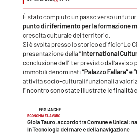
Venti di comunicazione
È stato compiuto un passo verso un futuro
punto di riferimento per la formazione mu
Streaming
crescita culturale del territorio.
LaC TV
Si è svolta presso lo storico edificio “Le
presentazione della
“International Cultu
LaC Network
conclusione dell’iter previsto dall’avvis
immobili denominati
“Palazzo Fallara” e 
LaC OnAir
attività socio-culturali funzionali a valor
l’incontro sono state illustrate le finalità
Edizioni
locali
Catanzaro
ECONOMIA E LAVORO
Crotone
Gioia Tauro, accordo tra Comune e Unical: nas
in Tecnologia del mare e della navigazione
Vibo Valentia