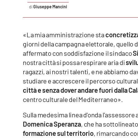
Giuseppe Mancini
Reggio Calabria
Cosenza
«La mia amministrazione sta
concretizz
Lamezia Terme
giorni della campagna elettorale, quello di
affermato con soddisfazione il sindaco
S
nostra città si possa respirare aria di
svil
Progetti
speciali
ragazzi, ai nostri talenti, e ne abbiamo da
Buona Sanità Calabria
studiare e accrescere il percorso cultura
città e senza dover andare fuori dalla Ca
La
centro culturale del Mediterraneo».
Calabriavisione
Destinazioni
Sulla medesima linea d'onda l'assessore al
Domenica Speranza
, che ha sottolineato 
Eventi
formazione sul territorio
, rimarcando c