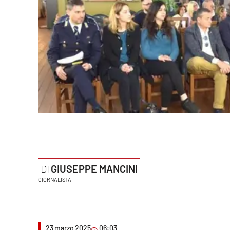
Politica
Sanità
Società
Sport
Rubriche
Good Morning Vietnam
Parchi Marini Calabria
GIUSEPPE MANCINI
Leggendo Alvaro insieme
GIORNALISTA
Imprese Di Calabria
Le perfidie di Antonella Grippo
23 marzo 2025
06:03