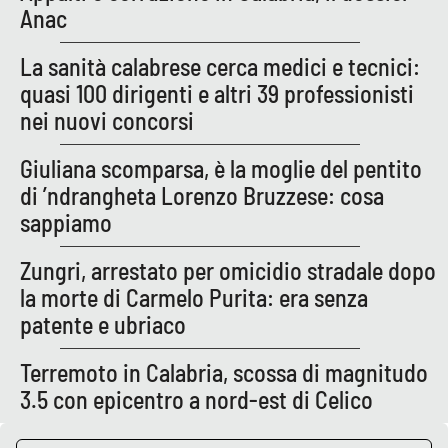
PROGETTI
SPECIALI
Anac
Buona Sanità Calabria
La sanità calabrese cerca medici e tecnici:
quasi 100 dirigenti e altri 39 professionisti
nei nuovi concorsi
LA
CALABRIAVISIONE
Giuliana scomparsa, è la moglie del pentito
Destinazioni
di ’ndrangheta Lorenzo Bruzzese: cosa
sappiamo
Eventi
Zungri, arrestato per omicidio stradale dopo
Food
la morte di Carmelo Purita: era senza
patente e ubriaco
Storie
Terremoto in Calabria, scossa di magnitudo
3.5 con epicentro a nord-est di Celico
LAC
NETWORK