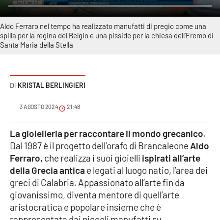
Sanità
Aldo Ferraro nel tempo ha realizzato manufatti di pregio come una
Sport
spilla per la regina del Belgio e una pisside per la chiesa dell’Eremo di
Santa Maria della Stella
Cultura
Podcast
KRISTAL BERLINGIERI
Meteo
3 AGOSTO 2024
21:48
Editoriali
La gioielleria per raccontare il mondo grecanico
.
Dal 1987 è il progetto dell’orafo di Brancaleone
Aldo
Ferraro
, che realizza i suoi gioielli
ispirati all’arte
della Grecia antica
VIDEO
e legati al luogo natio, l’area dei
greci di Calabria. Appassionato all’arte fin da
Ambiente
giovanissimo, diventa mentore di quell’arte
aristocratica e popolare insieme che è
Cronaca
rappresentata dai piccoli manufatti su