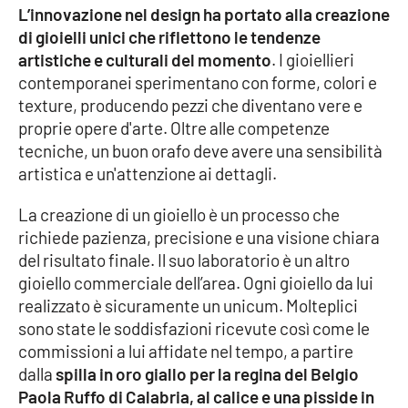
L’innovazione nel design ha portato alla creazione
Parchi Marini Calabria
di gioielli unici che riflettono le tendenze
artistiche e culturali del momento
. I gioiellieri
Leggendo Alvaro insieme
contemporanei sperimentano con forme, colori e
texture, producendo pezzi che diventano vere e
Imprese Di Calabria
proprie opere d'arte. Oltre alle competenze
tecniche, un buon orafo deve avere una sensibilità
Le perfidie di Antonella Grippo
artistica e un'attenzione ai dettagli.
Venti di comunicazione
La creazione di un gioiello è un processo che
richiede pazienza, precisione e una visione chiara
del risultato finale. Il suo laboratorio è un altro
STREAMING
gioiello commerciale dell’area. Ogni gioiello da lui
realizzato è sicuramente un unicum. Molteplici
LaC TV
sono state le soddisfazioni ricevute così come le
commissioni a lui affidate nel tempo, a partire
LaC Network
dalla
spilla in oro giallo per la regina del Belgio
Paola Ruffo di Calabria, al calice e una pisside in
LaC OnAir