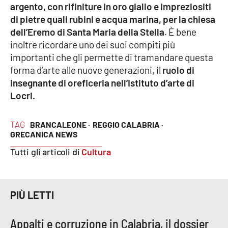
argento, con rifiniture in oro giallo e impreziositi
di pietre quali rubini e acqua marina, per la chiesa
dell’Eremo di Santa Maria della Stella
. È bene
EDIZIONI
LOCALI
inoltre ricordare uno dei suoi compiti più
importanti che gli permette di tramandare questa
Catanzaro
forma d’arte alle nuove generazioni, il
ruolo di
insegnante di oreficeria nell’Istituto d’arte di
Crotone
Locri.
Vibo Valentia
TAG
BRANCALEONE ·
REGGIO CALABRIA ·
GRECANICA NEWS
Reggio Calabria
Tutti gli articoli di
Cultura
Cosenza
Lamezia Terme
PIÙ LETTI
Appalti e corruzione in Calabria, il dossier