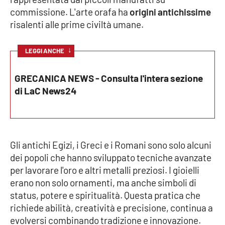
commissione. L'arte orafa ha
origini antichissime
Cultura
risalenti alle prime civiltà umane.
Economia e Lavoro
↓
LEGGI ANCHE
Politica
GRECANICA NEWS - Consulta l'intera sezione
di LaC News24
Sanità
Società
Gli antichi Egizi, i Greci e i Romani sono solo alcuni
Sport
dei popoli che hanno sviluppato tecniche avanzate
per lavorare l'oro e altri metalli preziosi. I gioielli
erano non solo ornamenti, ma anche simboli di
RUBRICHE
status, potere e spiritualità. Questa pratica che
richiede abilità, creatività e precisione, continua a
Good Morning Vietnam
evolversi combinando tradizione e innovazione.