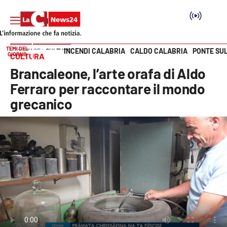
TEMI DEL
INCENDI CALABRIA
CALDO CALABRIA
PONTE SU
HOME PAGE
CULTURA
GIORNO
CULTURA
Vai
Brancaleone, l’arte orafa di Aldo
SEZIONI
Ferraro per raccontare il mondo
grecanico
Cronaca
Politica
Attualità
Economia e lavoro
Italia Mondo