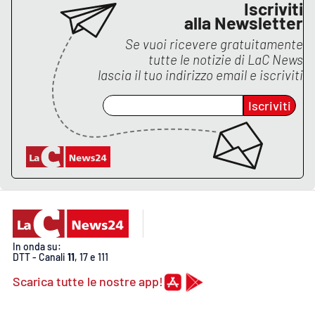
Lacplay.it
Iscriviti
alla Newsletter
Lactv.it
Se vuoi ricevere gratuitamente
tutte le notizie di
LaC News
lascia il tuo indirizzo email e iscriviti
Laconair.it
Iscriviti
Lacitymag.it
Lacapitalenews.it
Ilreggino.it
Cosenzachannel.it
In onda su:
Ilvibonese.it
DTT - Canali
11
, 17 e 111
Scarica tutte le nostre app!
Catanzarochannel.it