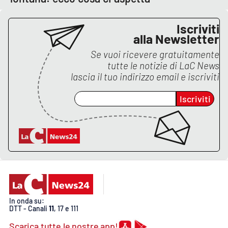
Lacplay.it
Iscriviti
Lactv.it
alla Newsletter
Se vuoi ricevere gratuitamente
Laconair.it
tutte le notizie di
LaC News
lascia il tuo indirizzo email e iscriviti
Lacitymag.it
Iscriviti
Lacapitalenews.it
Ilreggino.it
Cosenzachannel.it
Ilvibonese.it
In onda su:
DTT - Canali
11
, 17 e 111
Catanzarochannel.it
Scarica tutte le nostre app!