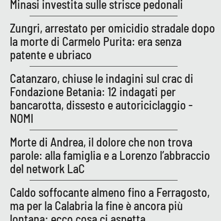
PROGETTI
Minasi investita sulle strisce pedonali
SPECIALI
Buona Sanità Calabria
Zungri, arrestato per omicidio stradale dopo
la morte di Carmelo Purita: era senza
patente e ubriaco
LA
CALABRIAVISIONE
Catanzaro, chiuse le indagini sul crac di
Destinazioni
Fondazione Betania: 12 indagati per
bancarotta, dissesto e autoriciclaggio -
Eventi
NOMI
Food
Morte di Andrea, il dolore che non trova
parole: alla famiglia e a Lorenzo l’abbraccio
Storie
del network LaC
Caldo soffocante almeno fino a Ferragosto,
LAC
NETWORK
ma per la Calabria la fine è ancora più
lontana: ecco cosa ci aspetta