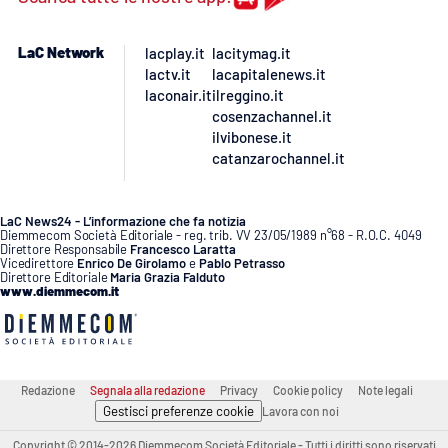
APP
LaC Network
lacplay.it
lacitymag.it
lactv.it
lacapitalenews.it
Android
laconair.it
ilreggino.it
cosenzachannel.it
Apple
ilvibonese.it
catanzarochannel.it
LaC News24 - L’informazione che fa notizia
Diemmecom Società Editoriale - reg. trib. VV 23/05/1989 n°68 - R.O.C. 4049
Direttore Responsabile
Francesco Laratta
Vicedirettore
Enrico De Girolamo
e
Pablo Petrasso
Direttore Editoriale
Maria Grazia Falduto
www.diemmecom.it
Redazione
Segnala alla redazione
Privacy
Cookie policy
Note legali
Gestisci preferenze cookie
Lavora con noi
Copyright © 2014-2026 Diemmecom Società Editoriale - Tutti i diritti sono riservati