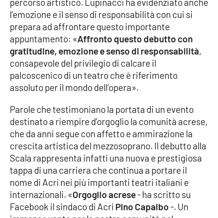
percorso artistico. Lupinacci ha evidenziato anche
Parchi Marini Calabria
l’emozione e il senso di responsabilità con cui si
prepara ad affrontare questo importante
Leggendo Alvaro insieme
appuntamento: «
Affronto questo debutto con
gratitudine, emozione e senso di responsabilità
,
Imprese Di Calabria
consapevole del privilegio di calcare il
palcoscenico di un teatro che è riferimento
Le perfidie di Antonella Grippo
assoluto per il mondo dell’opera».
Parole che testimoniano la portata di un evento
Venti di comunicazione
destinato a riempire d’orgoglio la comunità acrese,
che da anni segue con affetto e ammirazione la
crescita artistica del mezzosoprano. Il debutto alla
STREAMING
Scala rappresenta infatti una nuova e prestigiosa
LaC TV
tappa di una carriera che continua a portare il
nome di Acri nei più importanti teatri italiani e
LaC Network
internazionali. «
Orgoglio acrese
- ha scritto su
Facebook il sindaco di Acri
Pino Capalbo
-. Un
LaC OnAir