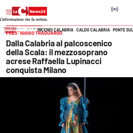
TEMI DEL
INCENDI CALABRIA
CALDO CALABRIA
PONTE SU
HOME PAGE
CULTURA
GIORNO
PRESTIGIOSO TRAGUARDO
Vai
Dalla Calabria al palcoscenico
SEZIONI
della Scala: il mezzosoprano
acrese Raffaella Lupinacci
Cronaca
conquista Milano
Politica
Attualità
Economia e lavoro
Italia Mondo