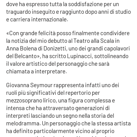
dove ha espresso tutta la soddisfazione per un
traguardo inseguito e raggiunto dopo anni di studio
Cultura
e carriera internazionale.
Economia e Lavoro
«Con grande felicità posso finalmente condividere
la notizia del mio debutto al Teatro alla Scala in
Politica
Anna Bolena di Donizetti, uno dei grandi capolavori
del Belcanto», ha scritto Lupinacci, sottolineando
Sanità
il valore artistico del personaggio che sarà
chiamata a interpretare.
Società
Giovanna Seymour rappresenta infatti uno dei
Sport
ruoli più significativi del repertorio per
mezzosoprano lirico, una figura complessa e
intensa che ha attraversato generazioni di
RUBRICHE
interpreti lasciando un segno nella storia del
melodramma. Un personaggio che la stessa artista
Good Morning Vietnam
ha definito particolarmente vicino al proprio