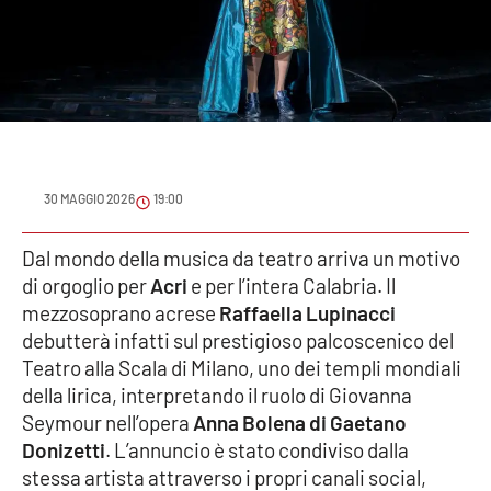
Sanità
Sport
Cultura
Podcast
30 MAGGIO 2026
19:00
Meteo
Dal mondo della musica da teatro arriva un motivo
di orgoglio per
Acri
e per l’intera Calabria. Il
Editoriali
mezzosoprano acrese
Raffaella Lupinacci
debutterà infatti sul prestigioso palcoscenico del
Teatro alla Scala di Milano, uno dei templi mondiali
VIDEO
della lirica, interpretando il ruolo di Giovanna
Seymour nell’opera
Anna Bolena di Gaetano
Ambiente
Donizetti
. L’annuncio è stato condiviso dalla
stessa artista attraverso i propri canali social,
Cronaca