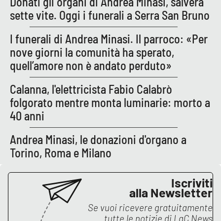
Donati gli organi di Andrea Minasi, salverà
sette vite. Oggi i funerali a Serra San Bruno
APP
I funerali di Andrea Minasi. Il parroco: «Per
Android
nove giorni la comunità ha sperato,
quell’amore non è andato perduto»
Apple
Calanna, l'elettricista Fabio Calabrò
folgorato mentre monta luminarie: morto a
40 anni
Andrea Minasi, le donazioni d'organo a
Torino, Roma e Milano
Iscriviti
alla Newsletter
Se vuoi ricevere gratuitamente
tutte le notizie di
LaC News