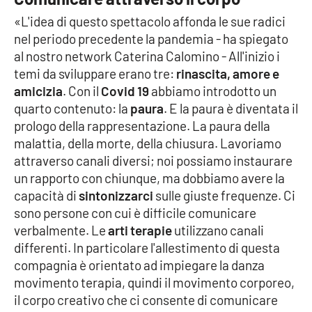
Parchi Marini Calabria
«L'idea di questo spettacolo affonda le sue radici
nel periodo precedente la pandemia - ha spiegato
Leggendo Alvaro insieme
al nostro network Caterina Calomino - All'inizio i
temi da sviluppare erano tre:
rinascita, amore e
Imprese Di Calabria
amicizia
. Con il
Covid 19
abbiamo introdotto un
quarto contenuto: la
paura
. E la paura è diventata il
Le perfidie di Antonella Grippo
prologo della rappresentazione. La paura della
malattia, della morte, della chiusura. Lavoriamo
Venti di comunicazione
attraverso canali diversi; noi possiamo instaurare
un rapporto con chiunque, ma dobbiamo avere la
capacità di
sintonizzarci
sulle giuste frequenze. Ci
STREAMING
sono persone con cui è difficile comunicare
verbalmente. Le
arti terapie
utilizzano canali
LaC TV
differenti. In particolare l'allestimento di questa
compagnia è orientato ad impiegare la danza
LaC Network
movimento terapia, quindi il movimento corporeo,
il corpo creativo che ci consente di comunicare
LaC OnAir