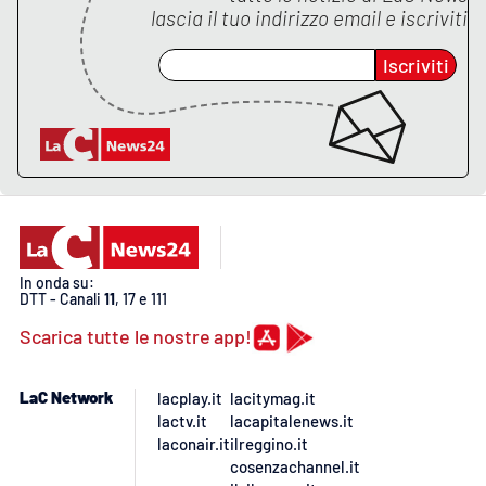
lascia il tuo indirizzo email e iscriviti
Iscriviti
In onda su:
DTT - Canali
11
, 17 e 111
Scarica tutte le nostre app!
LaC Network
lacplay.it
lacitymag.it
lactv.it
lacapitalenews.it
laconair.it
ilreggino.it
cosenzachannel.it