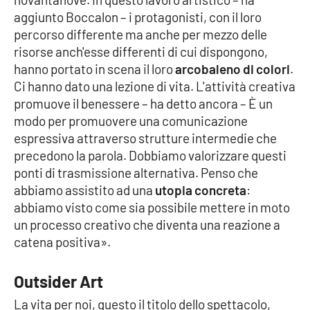
PROGETTI
SPECIALI
aggiunto Boccalon – i protagonisti, con il loro
percorso differente ma anche per mezzo delle
Buona Sanità Calabria
risorse anch'esse differenti di cui dispongono,
hanno portato in scena il loro
arcobaleno di colori
.
Ci hanno dato una lezione di vita. L'attività creativa
LA
CALABRIAVISIONE
promuove il benessere – ha detto ancora – È un
modo per promuovere una comunicazione
Destinazioni
espressiva attraverso strutture intermedie che
precedono la parola. Dobbiamo valorizzare questi
Eventi
ponti di trasmissione alternativa. Penso che
abbiamo assistito ad una
utopia concreta
:
Food
abbiamo visto come sia possibile mettere in moto
un processo creativo che diventa una reazione a
Storie
catena positiva».
Outsider Art
LAC
NETWORK
La vita per noi, questo il titolo dello spettacolo,