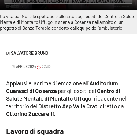
Sanità
La vita per Noi è lo spettacolo allestito dagli ospiti del Centro di Salute
Sport
Mentale di Montalto Uffugo in scena a Cosenza nell'ambito di un
progetto di Danza Terapia condotto dall'equipe dell'ambulatorio.
Cultura
Podcast
SALVATORE BRUNO
Meteo
15 APRILE 2024
22:30
Editoriali
Applausi e lacrime di emozione all'
Auditorium
Guarasci di Cosenza
per gli ospiti del
Centro di
Salute Mentale di Montalto Uffugo
, ricadente nel
territorio del
VIDEO
Distretto Asp Valle Crati
diretto da
Ottorino Zuccarelli
.
Ambiente
Lavoro di squadra
Cronaca