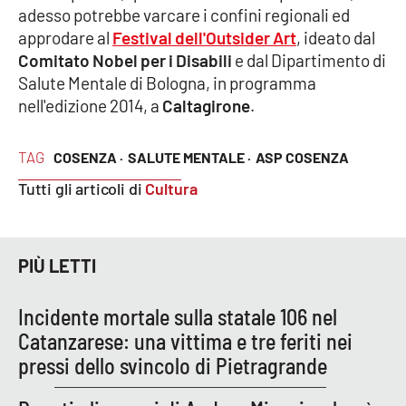
Lacplay.it
adesso potrebbe varcare i confini regionali ed
approdare al
Festival dell'Outsider Art
, ideato dal
Lactv.it
Comitato Nobel per i Disabili
e dal Dipartimento di
Salute Mentale di Bologna, in programma
Laconair.it
nell'edizione 2014, a
Caltagirone
.
Lacitymag.it
TAG
COSENZA ·
SALUTE MENTALE ·
ASP COSENZA
Tutti gli articoli di
Cultura
Lacapitalenews.it
Ilreggino.it
PIÙ LETTI
Cosenzachannel.it
Incidente mortale sulla statale 106 nel
Ilvibonese.it
Catanzarese: una vittima e tre feriti nei
pressi dello svincolo di Pietragrande
Catanzarochannel.it