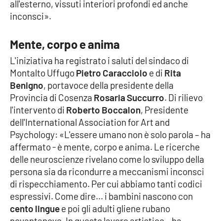
all'esterno, vissuti interiori profondi ed anche
inconsci».
EDIZIONI
LOCALI
Mente, corpo e anima
Catanzaro
L'iniziativa ha registrato i saluti del sindaco di
Montalto Uffugo
Pietro Caracciolo
e di
Rita
Benigno
Crotone
, portavoce della presidente della
Provincia di Cosenza
Rosaria Succurro
. Di rilievo
l'intervento di
Roberto Boccalon
, Presidente
Vibo Valentia
dell'International Association for Art and
Psychology: «L'essere umano non è solo parola – ha
Reggio Calabria
affermato - è mente, corpo e anima. Le ricerche
delle neuroscienze rivelano come lo sviluppo della
Cosenza
persona sia da ricondurre a meccanismi inconsci
di rispecchiamento. Per cui abbiamo tanti codici
Lamezia Terme
espressivi. Come dire... i bambini nascono con
cento lingue
e poi gli adulti gliene rubano
novantanove. In questo lavoro artistico – ha