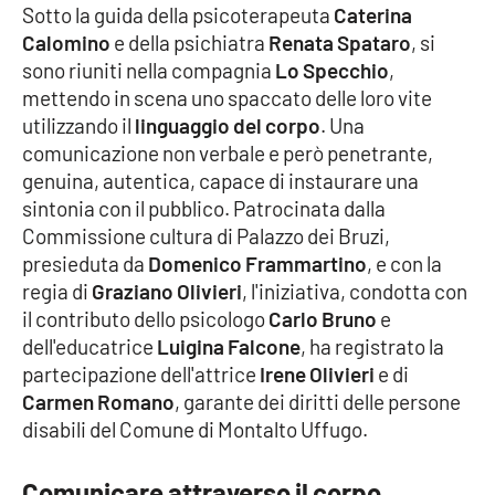
Sotto la guida della psicoterapeuta
Caterina
Calomino
e della psichiatra
Renata Spataro
, si
Cultura
sono riuniti nella compagnia
Lo Specchio
,
mettendo in scena uno spaccato delle loro vite
Economia e Lavoro
utilizzando il
linguaggio del corpo
. Una
comunicazione non verbale e però penetrante,
Politica
genuina, autentica, capace di instaurare una
sintonia con il pubblico. Patrocinata dalla
Sanità
Commissione cultura di Palazzo dei Bruzi,
presieduta da
Domenico Frammartino
, e con la
Società
regia di
Graziano Olivieri
, l'iniziativa, condotta con
il contributo dello psicologo
Carlo Bruno
e
Sport
dell'educatrice
Luigina Falcone
, ha registrato la
partecipazione dell'attrice
Irene Olivieri
e di
Carmen Romano
, garante dei diritti delle persone
RUBRICHE
disabili del Comune di Montalto Uffugo.
Good Morning Vietnam
Comunicare attraverso il corpo