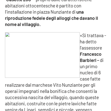
abitazioni ottocentesche è partito con
Cultura
l'installazione in piazza Nunziante di
una
riproduzione fedele degli alloggi che davano il
Economia e Lavoro
nome al villaggio.
«Si trattava -
Politica
ha detto
l'assessore
Sanità
Francesco
Barbieri -
di
Società
un primo
nucleo di 6
Sport
case fatte
realizzare dal marchese Vito Nunziante per gli
operai impegnati nella bonifica che consentì la
RUBRICHE
successiva nascita del villaggio, quando queste
abitazioni, costruite con le pietre laviche fatte
Good Morning Vietnam
venire da Lipari, semplici e piccole, vennero