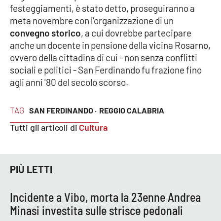
festeggiamenti, è stato detto, proseguiranno a
meta novembre con l'organizzazione di un
convegno storico
, a cui dovrebbe partecipare
EDIZIONI
LOCALI
anche un docente in pensione della vicina Rosarno,
ovvero della cittadina di cui - non senza conflitti
Catanzaro
sociali e politici - San Ferdinando fu frazione fino
agli anni '80 del secolo scorso.
Crotone
Vibo Valentia
TAG
SAN FERDINANDO ·
REGGIO CALABRIA
Tutti gli articoli di
Cultura
Reggio Calabria
Cosenza
PIÙ LETTI
Lamezia Terme
Incidente a Vibo, morta la 23enne Andrea
Minasi investita sulle strisce pedonali