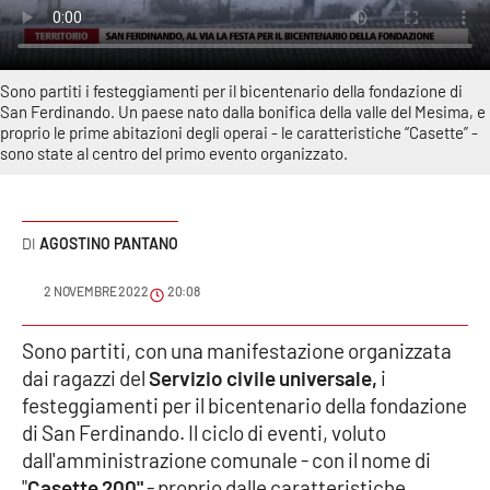
Sanità
Sport
Sono partiti i festeggiamenti per il bicentenario della fondazione di
San Ferdinando. Un paese nato dalla bonifica della valle del Mesima, e
Cultura
proprio le prime abitazioni degli operai - le caratteristiche “Casette” -
sono state al centro del primo evento organizzato.
Podcast
Meteo
AGOSTINO PANTANO
Editoriali
2 NOVEMBRE 2022
20:08
Sono partiti, con una manifestazione organizzata
dai ragazzi del
Servizio civile universale,
i
VIDEO
festeggiamenti per il bicentenario della fondazione
Ambiente
di San Ferdinando. Il ciclo di eventi, voluto
dall'amministrazione comunale - con il nome di
Cronaca
"
Casette 200"
- proprio dalle caratteristiche