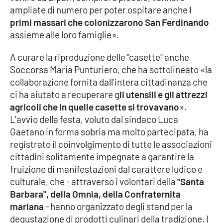
ampliate di numero per poter ospitare anche
i
Parchi Marini Calabria
primi massari che colonizzarono San Ferdinando
assieme alle loro famiglie».
Leggendo Alvaro insieme
A curare la riproduzione delle "casette" anche
Imprese Di Calabria
Soccorsa Maria Punturiero, che ha sottolineato «la
collaborazione fornita dall'intera cittadinanza che
Le perfidie di Antonella Grippo
ci ha aiutato a recuperare g
li utensili e gli attrezzi
agricoli che in quelle casette si trovavano
».
Venti di comunicazione
L'avvio della festa, voluto dal sindaco Luca
Gaetano in forma sobria ma molto partecipata, ha
registrato il coinvolgimento di tutte le associazioni
STREAMING
cittadini solitamente impegnate a garantire la
fruizione di manifestazioni dal carattere ludico e
LaC TV
culturale, che - attraverso i volontari della
"Santa
Barbara", della Omnia, della Confraternita
LaC Network
mariana
- hanno organizzato degli stand per la
degustazione di prodotti culinari della tradizione. I
LaC OnAir