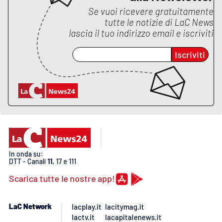
Lacplay.it
Se vuoi ricevere gratuitamente
tutte le notizie di
LaC News
Lactv.it
lascia il tuo indirizzo email e iscriviti
Laconair.it
Iscriviti
Lacitymag.it
Lacapitalenews.it
Ilreggino.it
Cosenzachannel.it
In onda su:
DTT - Canali
11
, 17 e 111
Scarica tutte le nostre app!
Ilvibonese.it
Catanzarochannel.it
LaC Network
lacplay.it
lacitymag.it
lactv.it
lacapitalenews.it