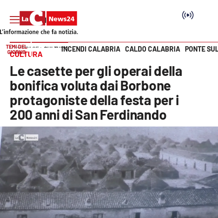
TEMI DEL
INCENDI CALABRIA
CALDO CALABRIA
PONTE SU
HOME PAGE
CULTURA
GIORNO
CULTURA
Vai
Le casette per gli operai della
SEZIONI
bonifica voluta dai Borbone
protagoniste della festa per i
Cronaca
200 anni di San Ferdinando
Politica
Attualità
Economia e lavoro
Italia Mondo