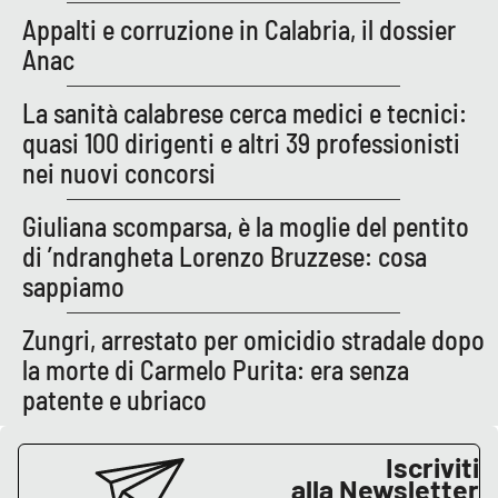
PROGETTI
SPECIALI
Appalti e corruzione in Calabria, il dossier
Anac
Buona Sanità Calabria
La sanità calabrese cerca medici e tecnici:
quasi 100 dirigenti e altri 39 professionisti
LA
CALABRIAVISIONE
nei nuovi concorsi
Destinazioni
Giuliana scomparsa, è la moglie del pentito
di ’ndrangheta Lorenzo Bruzzese: cosa
Eventi
sappiamo
Food
Zungri, arrestato per omicidio stradale dopo
la morte di Carmelo Purita: era senza
Storie
patente e ubriaco
LAC
NETWORK
Iscriviti
alla Newsletter