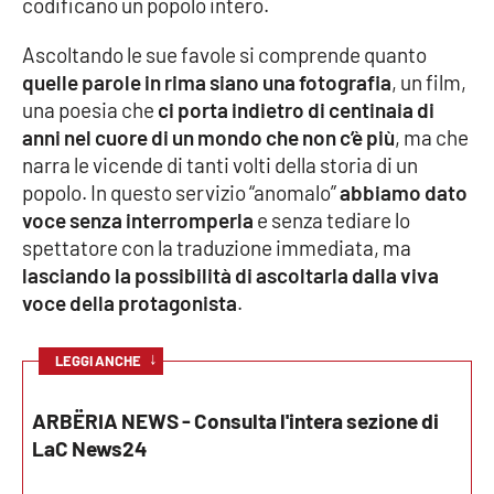
codificano un popolo intero.
Cultura
Ascoltando le sue favole si comprende quanto
quelle parole in rima siano una fotografia
, un film,
Economia e Lavoro
una poesia che
ci porta indietro di centinaia di
anni nel cuore di un mondo che non c’è più
, ma che
Politica
narra le vicende di tanti volti della storia di un
popolo. In questo servizio “anomalo”
abbiamo dato
Sanità
voce senza interromperla
e senza tediare lo
spettatore con la traduzione immediata, ma
Società
lasciando la possibilità di ascoltarla dalla viva
voce della protagonista
.
Sport
↓
LEGGI ANCHE
RUBRICHE
ARBËRIA NEWS - Consulta l'intera sezione di
LaC News24
Good Morning Vietnam