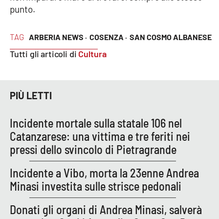
punto.
EDIZIONI
TAG
ARBERIA NEWS ·
COSENZA ·
SAN COSMO ALBANESE
LOCALI
Tutti gli articoli di
Cultura
Catanzaro
Crotone
PIÙ LETTI
Vibo Valentia
Incidente mortale sulla statale 106 nel
Reggio Calabria
Catanzarese: una vittima e tre feriti nei
pressi dello svincolo di Pietragrande
Cosenza
Incidente a Vibo, morta la 23enne Andrea
Lamezia Terme
Minasi investita sulle strisce pedonali
Donati gli organi di Andrea Minasi, salverà