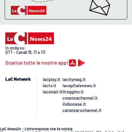
Lacplay.it
Lactv.it
Laconair.it
Lacitymag.it
In onda su:
DTT - Canali
11
, 17 e 111
Lacapitalenews.it
Scarica tutte le nostre app!
Ilreggino.it
LaC Network
lacplay.it
lacitymag.it
lactv.it
lacapitalenews.it
Cosenzachannel.it
laconair.it
ilreggino.it
cosenzachannel.it
ilvibonese.it
Ilvibonese.it
catanzarochannel.it
Catanzarochannel.it
LaC News24 - L’informazione che fa notizia