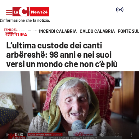
TEMI DEL
INCENDI CALABRIA
CALDO CALABRIA
PONTE SU
HOME PAGE
CULTURA
GIORNO
CULTURA
Vai
L’ultima custode dei canti
SEZIONI
arbëreshë: 98 anni e nei suoi
versi un mondo che non c’è più
Cronaca
Politica
Attualità
Economia e lavoro
Italia Mondo