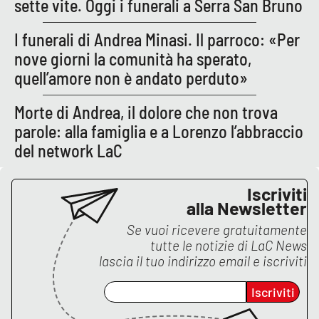
sette vite. Oggi i funerali a Serra San Bruno
PROGETTI
SPECIALI
I funerali di Andrea Minasi. Il parroco: «Per
Buona Sanità Calabria
nove giorni la comunità ha sperato,
quell’amore non è andato perduto»
LA
CALABRIAVISIONE
Morte di Andrea, il dolore che non trova
Destinazioni
parole: alla famiglia e a Lorenzo l’abbraccio
del network LaC
Eventi
Iscriviti
Food
alla Newsletter
Se vuoi ricevere gratuitamente
Storie
tutte le notizie di
LaC News
lascia il tuo indirizzo email e iscriviti
LAC
Iscriviti
NETWORK