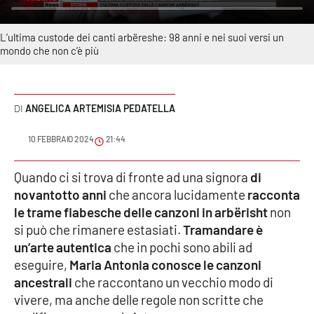
Sanità
L’ultima custode dei canti arbëreshe: 98 anni e nei suoi versi un
Sport
mondo che non c’è più
Cultura
ANGELICA ARTEMISIA PEDATELLA
Podcast
10 FEBBRAIO 2024
21:44
Meteo
Quando ci si trova di fronte ad una signora
di
Editoriali
novantotto anni
che ancora lucidamente
racconta
le trame fiabesche delle canzoni in arbërisht
non
si può che rimanere estasiati.
Tramandare è
VIDEO
un’arte autentica
che in pochi sono abili ad
eseguire,
Maria Antonia conosce le canzoni
Ambiente
ancestrali
che raccontano un vecchio modo di
vivere, ma anche delle regole non scritte che
Cronaca