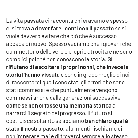
Parchi Marini Calabria
La vita passata ci racconta chi eravamo e spesso
Leggendo Alvaro insieme
ci si trova a
dover fare i conti con il passato
se si
vuole davvero evitare che ciò che è successo
Imprese Di Calabria
accada di nuovo. Spesso vediamo che i giovani che
commettono delle vere e proprie atrocità e ne sono
Le perfidie di Antonella Grippo
complici poiché non conoscono la storia.
Si
rifiutano di ascoltare i propri nonni, che invece la
Venti di comunicazione
storia l’hanno vissuta
e sono in grado meglio di noi
di raccontarci quali sono stati gli errori che sono
stati commessi e che puntualmente vengono
STREAMING
commessi anche dalle generazioni successive,
come se non ci fosse una memoria storica
a
LaC TV
narrarci il segreto del progresso. Il futuro si
costruisce soltanto se abbiamo
ben chiaro qual è
LaC Network
stato il nostro passato
, altrimenti rischiamo di
non imparare mai e di trovarci sempre allo stesso
LaC OnAir