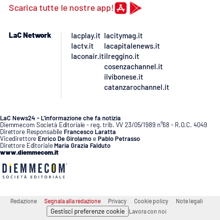
Scarica tutte le nostre app!
LaC Network
lacplay.it
lacitymag.it
lactv.it
lacapitalenews.it
laconair.it
ilreggino.it
cosenzachannel.it
ilvibonese.it
catanzarochannel.it
LaC News24 - L’informazione che fa notizia
Diemmecom Società Editoriale - reg. trib. VV 23/05/1989 n°68 - R.O.C. 4049
Direttore Responsabile
Francesco Laratta
Vicedirettore
Enrico De Girolamo
e
Pablo Petrasso
Direttore Editoriale
Maria Grazia Falduto
www.diemmecom.it
Redazione
Segnala alla redazione
Privacy
Cookie policy
Note legali
Gestisci preferenze cookie
Lavora con noi