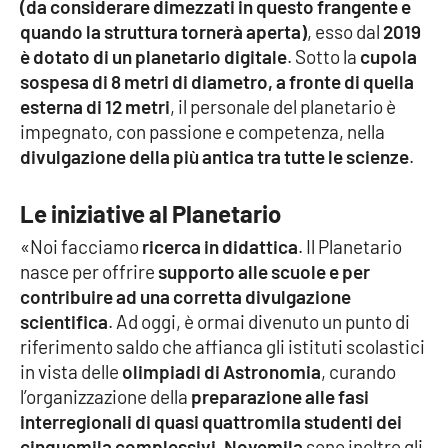
(da considerare dimezzati in questo frangente e
quando la struttura tornerà aperta)
, esso dal
2019
è dotato di un planetario digitale
. Sotto la
cupola
EDIZIONI
LOCALI
sospesa di 8 metri di diametro, a fronte di quella
esterna di 12 metri
, il personale del planetario è
Catanzaro
impegnato, con passione e competenza, nella
divulgazione della più antica tra tutte le scienze
.
Crotone
Le iniziative al Planetario
Vibo Valentia
«Noi facciamo
ricerca in didattica
. Il Planetario
nasce per offrire
supporto alle scuole e per
Reggio Calabria
contribuire ad una corretta divulgazione
scientifica
. Ad oggi, è ormai divenuto un punto di
Cosenza
riferimento saldo che affianca gli istituti scolastici
in vista delle
olimpiadi di Astronomia
, curando
Lamezia Terme
l’organizzazione della
preparazione alle fasi
interregionali di quasi quattromila studenti dei
cinquemila complessivi
.
Novemila
sono inoltre gli