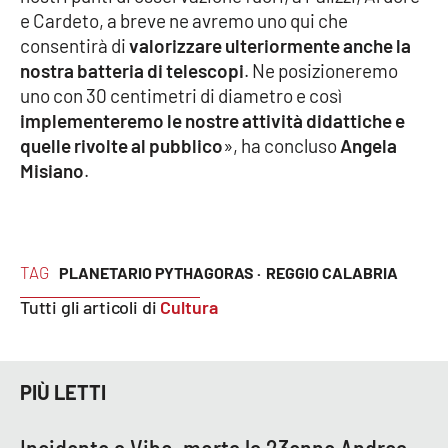
Lacplay.it
e Cardeto, a breve ne avremo uno qui che
consentirà di
valorizzare ulteriormente anche la
Lactv.it
nostra batteria di telescopi
. Ne posizioneremo
uno con 30 centimetri di diametro e così
Laconair.it
implementeremo le nostre attività didattiche e
quelle rivolte al pubblico
», ha concluso
Angela
Lacitymag.it
Misiano
.
Lacapitalenews.it
Ilreggino.it
TAG
PLANETARIO PYTHAGORAS ·
REGGIO CALABRIA
Tutti gli articoli di
Cultura
Cosenzachannel.it
Ilvibonese.it
PIÙ LETTI
Catanzarochannel.it