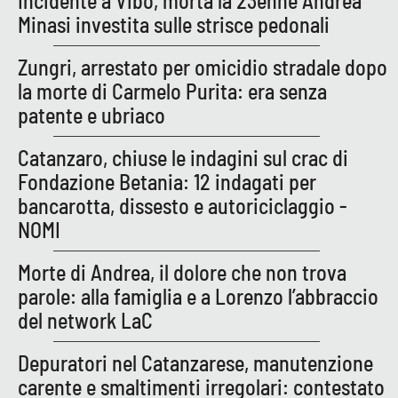
Incidente a Vibo, morta la 23enne Andrea
Minasi investita sulle strisce pedonali
APP
Zungri, arrestato per omicidio stradale dopo
Android
la morte di Carmelo Purita: era senza
patente e ubriaco
Apple
Catanzaro, chiuse le indagini sul crac di
Fondazione Betania: 12 indagati per
bancarotta, dissesto e autoriciclaggio -
NOMI
Morte di Andrea, il dolore che non trova
parole: alla famiglia e a Lorenzo l’abbraccio
del network LaC
Depuratori nel Catanzarese, manutenzione
carente e smaltimenti irregolari: contestato