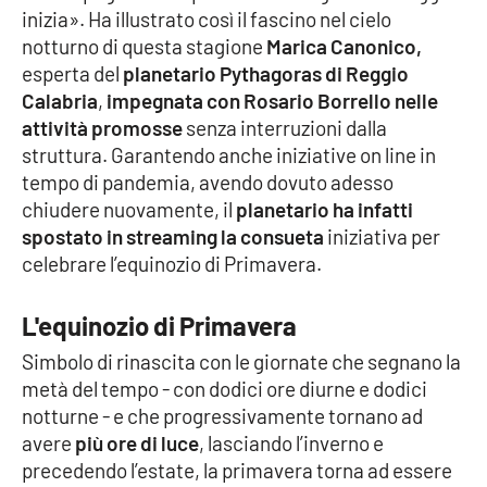
inizia». Ha illustrato così il fascino nel cielo
notturno di questa stagione
Marica Canonico,
Cultura
esperta del
planetario Pythagoras di Reggio
Calabria
,
impegnata con Rosario Borrello nelle
Economia e Lavoro
attività promosse
senza interruzioni dalla
struttura. Garantendo anche iniziative on line in
Politica
tempo di pandemia, avendo dovuto adesso
chiudere nuovamente, il
planetario ha infatti
Sanità
spostato in streaming la consueta
iniziativa per
celebrare l’equinozio di Primavera.
Società
L'equinozio di Primavera
Sport
Simbolo di rinascita con le giornate che segnano la
metà del tempo - con dodici ore diurne e dodici
RUBRICHE
notturne - e che progressivamente tornano ad
avere
più ore di luce
, lasciando l’inverno e
Good Morning Vietnam
precedendo l’estate, la primavera torna ad essere