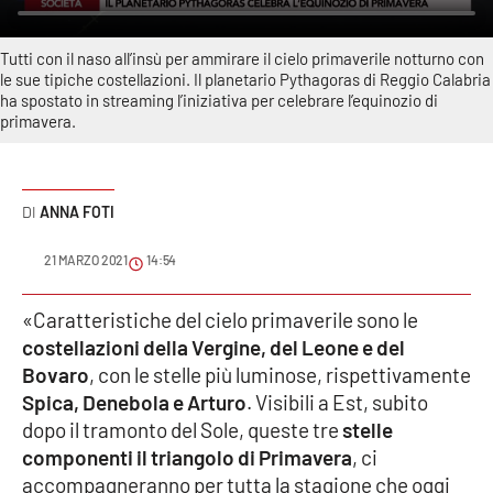
Sanità
Tutti con il naso all’insù per ammirare il cielo primaverile notturno con
Sport
le sue tipiche costellazioni. Il planetario Pythagoras di Reggio Calabria
ha spostato in streaming l’iniziativa per celebrare l’equinozio di
primavera.
Cultura
Podcast
ANNA FOTI
Meteo
21 MARZO 2021
14:54
Editoriali
«Caratteristiche del cielo primaverile sono le
costellazioni della Vergine, del Leone e del
Bovaro
, con le stelle più luminose, rispettivamente
VIDEO
Spica, Denebola e Arturo
. Visibili a Est, subito
Ambiente
dopo il tramonto del Sole, queste tre
stelle
componenti il triangolo di Primavera
, ci
accompagneranno per tutta la stagione che oggi
Cronaca