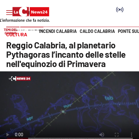
TEMI DEL
INCENDI CALABRIA
CALDO CALABRIA
PONTE SU
HOME PAGE
CULTURA
GIORNO
CULTURA
Vai
Reggio Calabria, al planetario
SEZIONI
Pythagoras l’incanto delle stelle
nell'equinozio di Primavera
Cronaca
Politica
Attualità
Economia e lavoro
Italia Mondo