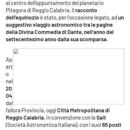
al centro dell’appuntamento del planetario
Parchi Marini Calabria
Pitagora di Reggio Calabria. Il
racconto
dell'equinozio
è stato, per l’occasione legato, ad
un
Leggendo Alvaro insieme
suggestivo viaggio astronomico tra le pagine
della Divina Commedia di Dante, nell’anno del
Imprese Di Calabria
settecentesimo anno dalla sua scomparsa
.
Le perfidie di Antonella Grippo
Ap
Venti di comunicazione
ert
o
nel
STREAMING
20
04
LaC TV
dal
l’allora Provincia, oggi
Città Metropolitana di
LaC Network
Reggio Calabria
, in convenzione con la
Sait
(Società Astronomica Italiana), con i suoi
65 posti
LaC OnAir