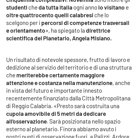
PROGETTI
SPECIALI
studenti
che
da tutta Italia
ogni anno
lo visitano
e
oltre quattrocento quelli calabresi
che lo
Buona Sanità Calabria
scelgono per i
percorsi di competenze trasversali
e orientamento
», ha spiegato la
direttrice
scientifica del Planetario, Angela Misiano.
LA
CALABRIAVISIONE
Destinazioni
Un risultato di notevole spessore, frutto di lavoro e
dedizione al servizio del territorio e di una struttura
Eventi
che
meriterebbe certamente maggiore
attenzione e costanza nella manutenzione
, anche
Food
in vista del futuro e importante innesto
recentemente finanziato dalla Città Metropolitana
Storie
di Reggio Calabria. «Presto sarà costruita una
cupola amovibile di 5 metri da dedicare
all’osservazione
. Sarà posizionata nello spazio
LAC
NETWORK
esterno al planetario. Finora abbiamo avuto i
nostri punti di osservazione fuori, a Palizzi, Ardore