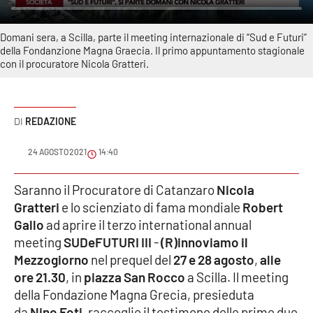
Sanità
Domani sera, a Scilla, parte il meeting internazionale di “Sud e Futuri”
Sport
della Fondanzione Magna Graecia. Il primo appuntamento stagionale
con il procuratore Nicola Gratteri.
Cultura
Podcast
REDAZIONE
Meteo
24 AGOSTO 2021
14:40
Editoriali
Saranno il Procuratore di Catanzaro
Nicola
Gratteri
e lo scienziato di fama mondiale
Robert
Gallo
ad aprire il terzo international annual
meeting
VIDEO
SUDeFUTURI III
-
(R)innoviamo il
Mezzogiorno
nel prequel del
27 e 28 agosto
,
alle
Ambiente
ore
21.30
, in
piazza San Rocco
a Scilla. Il meeting
della Fondazione Magna Grecia, presieduta
Cronaca
da
Nino Foti
, raccoglie il testimone delle prime due