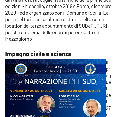
edizioni - Mondello, ottobre 2019 e Roma, dicembre
Cultura
2020 - ed è organizzato con il Comune di Scilla. La
perla del turismo calabrese è stata scelta come
Economia e Lavoro
location del terzo appuntamento di SUDeFUTURI
perché emblema delle enormi potenzialità del
Politica
Mezzogiorno.
Sanità
Impegno civile e scienza
Il
Società
pr
eq
Sport
ue
l
de
RUBRICHE
l
27
Good Morning Vietnam
e