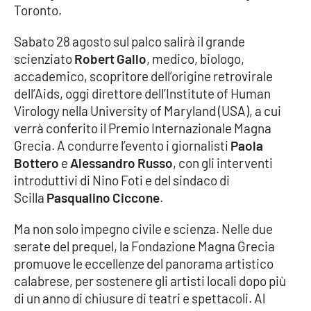
PROGETTI
SPECIALI
Toronto.
Buona Sanità Calabria
Sabato 28 agosto sul palco salirà il grande
scienziato
Robert Gallo
, medico, biologo,
accademico, scopritore dell’origine retrovirale
LA
CALABRIAVISIONE
dell’Aids, oggi direttore dell’Institute of Human
Virology nella University of Maryland (USA), a cui
Destinazioni
verrà conferito il Premio Internazionale Magna
Grecia. A condurre l’evento i giornalisti
Paola
Eventi
Bottero
e
Alessandro Russo
, con gli interventi
introduttivi di Nino Foti e del sindaco di
Food
Scilla
Pasqualino Ciccone
.
Ma non solo impegno civile e scienza. Nelle due
Storie
serate del prequel, la Fondazione Magna Grecia
promuove le eccellenze del panorama artistico
calabrese, per sostenere gli artisti locali dopo più
LAC
NETWORK
di un anno di chiusure di teatri e spettacoli. Al