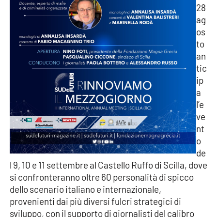
28
Parchi Marini Calabria
ag
os
Leggendo Alvaro insieme
to
an
Imprese Di Calabria
tic
ip
Le perfidie di Antonella Grippo
a
l’e
Venti di comunicazione
ve
nt
o
STREAMING
de
l 9, 10 e 11 settembre al Castello Ruffo di Scilla, dove
LaC TV
si confronteranno oltre 60 personalità di spicco
dello scenario italiano e internazionale,
LaC Network
provenienti dai più diversi fulcri strategici di
sviluppo, con il supporto di giornalisti del calibro
LaC OnAir