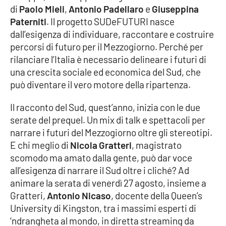
di
Paolo Mieli
,
Antonio Padellaro
e
Giuseppina
Paterniti
. Il progetto SUDeFUTURI nasce
dall’esigenza di individuare, raccontare e costruire
EDIZIONI
LOCALI
percorsi di futuro per il Mezzogiorno. Perché per
rilanciare l’Italia è necessario delineare i futuri di
Catanzaro
una crescita sociale ed economica del Sud, che
può diventare il vero motore della ripartenza.
Crotone
Il racconto del Sud, quest’anno, inizia con le due
Vibo Valentia
serate del prequel. Un mix di talk e spettacoli per
narrare i futuri del Mezzogiorno oltre gli stereotipi.
Reggio Calabria
E chi meglio di
Nicola Gratteri
, magistrato
scomodo ma amato dalla gente, può dar voce
Cosenza
all’esigenza di narrare il Sud oltre i cliché? Ad
animare la serata di venerdì 27 agosto, insieme a
Lamezia Terme
Gratteri,
Antonio Nicaso
, docente della Queen’s
University di Kingston, tra i massimi esperti di
‘ndrangheta al mondo, in diretta streaming da