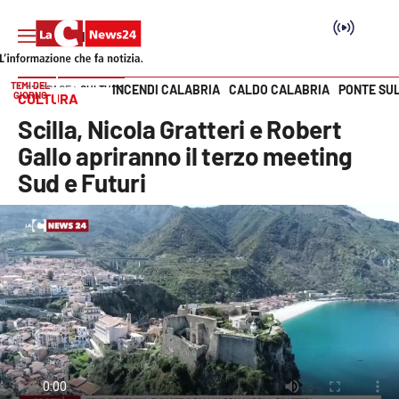
TEMI DEL
INCENDI CALABRIA
CALDO CALABRIA
PONTE SU
HOME PAGE
CULTURA
GIORNO
CULTURA
Vai
Scilla, Nicola Gratteri e Robert
SEZIONI
Gallo apriranno il terzo meeting
Sud e Futuri
Cronaca
Politica
Attualità
Economia e lavoro
Italia Mondo