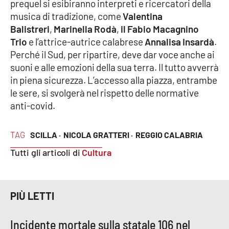
Lacplay.it
prequel si esibiranno interpreti e ricercatori della
musica di tradizione, come
Valentina
Balistreri
Lactv.it
,
Marinella Rodà
,
il Fabio Macagnino
Trio
e l’attrice-autrice calabrese
Annalisa Insardà
.
Perché il Sud, per ripartire, deve dar voce anche ai
Laconair.it
suoni e alle emozioni della sua terra. Il tutto avverrà
in piena sicurezza. L’accesso alla piazza, entrambe
Lacitymag.it
le sere, si svolgerà nel rispetto delle normative
anti-covid.
Lacapitalenews.it
Ilreggino.it
TAG
SCILLA ·
NICOLA GRATTERI ·
REGGIO CALABRIA
Tutti gli articoli di
Cultura
Cosenzachannel.it
Ilvibonese.it
PIÙ LETTI
Catanzarochannel.it
Incidente mortale sulla statale 106 nel