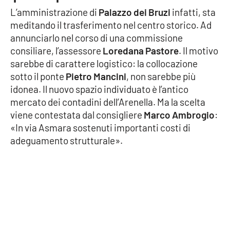
L’amministrazione di
Palazzo dei Bruzi
infatti, sta
Cultura
meditando il trasferimento nel centro storico. Ad
annunciarlo nel corso di una commissione
Economia e Lavoro
consiliare, l’assessore
Loredana Pastore
. Il motivo
sarebbe di carattere logistico: la collocazione
Politica
sotto il ponte
Pietro Mancini
, non sarebbe più
idonea. Il nuovo spazio individuato è l’antico
Sanità
mercato dei contadini dell’Arenella. Ma la scelta
viene contestata dal consigliere
Marco Ambrogio
:
Società
«In via Asmara sostenuti importanti costi di
adeguamento strutturale».
Sport
RUBRICHE
Good Morning Vietnam