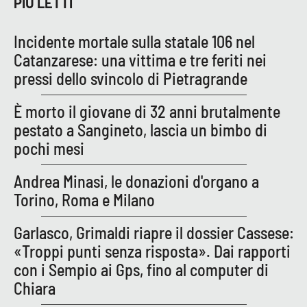
PIÙ LETTI
Incidente mortale sulla statale 106 nel
EDIZIONI
LOCALI
Catanzarese: una vittima e tre feriti nei
pressi dello svincolo di Pietragrande
Catanzaro
È morto il giovane di 32 anni brutalmente
Crotone
pestato a Sangineto, lascia un bimbo di
pochi mesi
Vibo Valentia
Andrea Minasi, le donazioni d'organo a
Reggio Calabria
Torino, Roma e Milano
Cosenza
Garlasco, Grimaldi riapre il dossier Cassese:
«Troppi punti senza risposta». Dai rapporti
Lamezia Terme
con i Sempio ai Gps, fino al computer di
Chiara