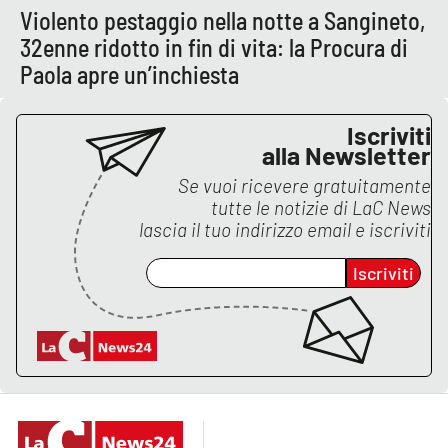
PROGETTI
SPECIALI
Violento pestaggio nella notte a Sangineto,
32enne ridotto in fin di vita: la Procura di
Buona Sanità Calabria
Paola apre un’inchiesta
LA
Iscriviti
CALABRIAVISIONE
alla Newsletter
Destinazioni
Se vuoi ricevere gratuitamente
tutte le notizie di
LaC News
Eventi
lascia il tuo indirizzo email e iscriviti
Iscriviti
Food
Storie
LAC
NETWORK