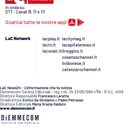
Lacplay.it
In onda su:
DTT - Canali
11
, 17 e 111
Lactv.it
Scarica tutte le nostre app!
Laconair.it
LaC Network
lacplay.it
lacitymag.it
lactv.it
lacapitalenews.it
Lacitymag.it
laconair.it
ilreggino.it
cosenzachannel.it
Lacapitalenews.it
ilvibonese.it
catanzarochannel.it
Ilreggino.it
LaC News24 - L’informazione che fa notizia
Cosenzachannel.it
Diemmecom Società Editoriale - reg. trib. VV 23/05/1989 n°68 - R.O.C. 4049
Direttore Responsabile
Francesco Laratta
Vicedirettore
Enrico De Girolamo
e
Pablo Petrasso
Direttore Editoriale
Maria Grazia Falduto
Ilvibonese.it
www.diemmecom.it
Catanzarochannel.it