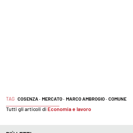
Parchi Marini Calabria
Leggendo Alvaro insieme
Imprese Di Calabria
Le perfidie di Antonella Grippo
Venti di comunicazione
STREAMING
TAG
COSENZA ·
MERCATO ·
MARCO AMBROGIO ·
COMUNE
LaC TV
Tutti gli articoli di
Economia e lavoro
LaC Network
LaC OnAir