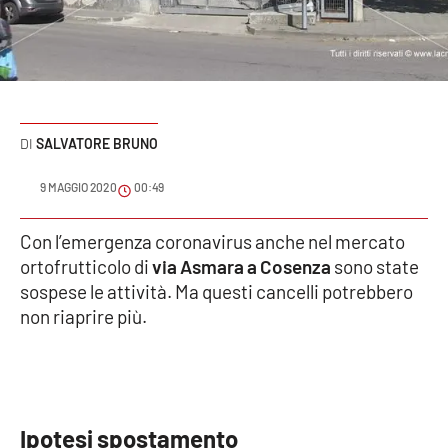
Sanità
Sport
Cultura
SALVATORE BRUNO
Podcast
9 MAGGIO 2020
00:49
Meteo
Con l’emergenza coronavirus anche nel mercato
ortofrutticolo di
via Asmara a Cosenza
sono state
Editoriali
sospese le attività. Ma questi cancelli potrebbero
non riaprire più.
VIDEO
Ambiente
Ipotesi spostamento
Cronaca