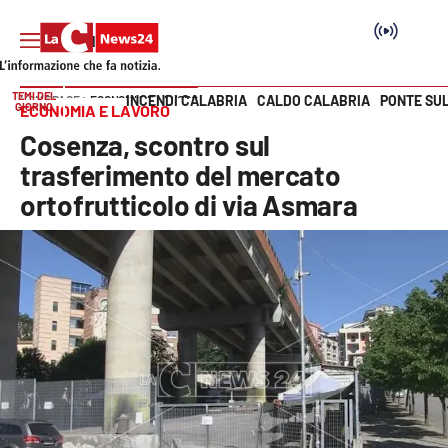
TEMI DEL
INCENDI CALABRIA
CALDO CALABRIA
PONTE SU
HOME PAGE
ECONOMIA E LAVORO
GIORNO
ECONOMIA E LAVORO
Vai
Cosenza, scontro sul
SEZIONI
trasferimento del mercato
ortofrutticolo di via Asmara
Cronaca
Politica
Attualità
Economia e lavoro
Italia Mondo