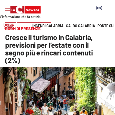
TEMI DEL
INCENDI CALABRIA
CALDO CALABRIA
PONTE SU
HOME PAGE
ECONOMIA E LAVORO
GIORNO
BOOM DI PRESENZE
Vai
Cresce il turismo in Calabria,
SEZIONI
previsioni per l’estate con il
segno più e rincari contenuti
Cronaca
(2%)
Politica
Attualità
Economia e lavoro
Italia Mondo