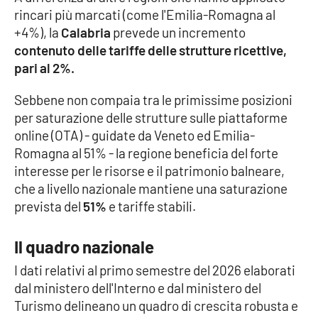
rincari più marcati (come l'Emilia-Romagna al
+4%), la
Calabria
prevede un incremento
contenuto delle tariffe delle strutture ricettive,
EDIZIONI
LOCALI
pari al 2%.
Catanzaro
Sebbene non compaia tra le primissime posizioni
per saturazione delle strutture sulle piattaforme
Crotone
online (OTA) - guidate da Veneto ed Emilia-
Romagna al 51% - la regione beneficia del forte
Vibo Valentia
interesse per le risorse e il patrimonio balneare,
che a livello nazionale mantiene una saturazione
Reggio Calabria
prevista del
51%
e tariffe stabili.
Cosenza
Il quadro nazionale
Lamezia Terme
I dati relativi al primo semestre del 2026 elaborati
dal ministero dell'Interno e dal ministero del
Turismo delineano un quadro di crescita robusta e