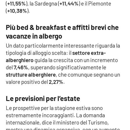
(
+11,55%
), la Sardegna (
+11,44%
) e il Piemonte
(
+10,38%
).
APP
Android
Più bed & breakfast e affitti brevi che
vacanze in albergo
Apple
Un dato particolarmente interessante riguarda la
tipologia di alloggio scelta: il
settore extra-
alberghiero
guida la crescita con un incremento
del
7,46%
, superando significativamente le
strutture alberghiere
, che comunque segnano un
valore positivo del
2,27%
.
Le previsioni per l’estate
Le prospettive per la stagione estiva sono
estremamente incoraggianti. La domanda
internazionale, dice il ministero del Turismo,
mostra una dinamica espansiva, con un aumento