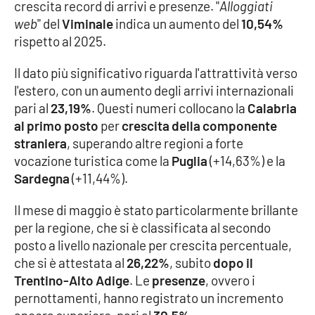
crescita record di arrivi e presenze. "
Alloggiati
web
" del
Viminale
indica un aumento del
10,54%
Cultura
rispetto al 2025.
Economia e Lavoro
Il dato più significativo riguarda l'attrattività verso
l'estero, con un aumento degli arrivi internazionali
Politica
pari al
23,19%
. Questi numeri collocano la
Calabria
al primo posto
per
crescita della componente
Sanità
straniera
, superando altre regioni a forte
vocazione turistica come la
Puglia
(+14,63%) e la
Società
Sardegna
(+11,44%).
Il mese di maggio è stato particolarmente brillante
Sport
per la regione, che si è classificata al secondo
posto a livello nazionale per crescita percentuale,
che si è attestata al
26,22%
, subito
dopo il
RUBRICHE
Trentino-Alto Adige
. Le
presenze
, ovvero i
Good Morning Vietnam
pernottamenti, hanno registrato un incremento