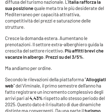
PROGETTI
diffusa del turismo nazionale. L'
Italia rafforza la
SPECIALI
sua posizione
quale meta tra le più desiderate del
Buona Sanità Calabria
Mediterraneo per capacità attrattiva,
competitività dei prezzi e saturazione delle
strutture.
LA
CALABRIAVISIONE
Cresce la domanda estera. Aumentano le
Destinazioni
prenotazioni. Il settore extra-alberghiero guida la
crescita del settore ricettivo.
Più affitti brevi che
vacanze in albergo
.
Prezzi su del 3/5%
.
Eventi
Ma andiamo per ordine.
Food
Secondo le rilevazioni della piattaforma "
Alloggiati
Storie
web
" del Viminale, il primo semestre dell’anno ha
fatto registrare un incremento complessivo degli
arrivi pari al
4,43%
rispetto allo stesso periodo del
LAC
NETWORK
2025. Questo dato è il risultato di due dinamiche
distinte ma convergenti. Da una parte il
turismo