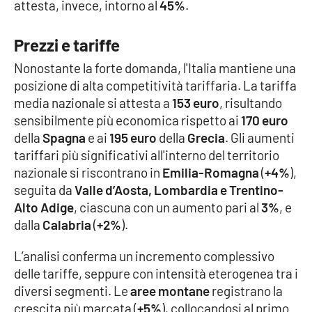
attesta, invece, intorno al
45%
.
Prezzi e tariffe
Nonostante la forte domanda, l'Italia mantiene una
posizione di alta competitività tariffaria. La tariffa
media nazionale si attesta a
153 euro
, risultando
sensibilmente più economica rispetto ai
170 euro
della
Spagna
e ai
195 euro
della
Grecia
. Gli aumenti
tariffari più significativi all'interno del territorio
nazionale si riscontrano in
Emilia-Romagna
(
+4%
),
seguita da
Valle d’Aosta, Lombardia e Trentino-
Alto Adige
, ciascuna con un aumento pari al
3%
, e
dalla
Calabria
(
+2%
).
L’analisi conferma un incremento complessivo
delle tariffe, seppure con intensità eterogenea tra i
diversi segmenti. Le
aree montane
registrano la
crescita più marcata (
+5%
), collocandosi al primo