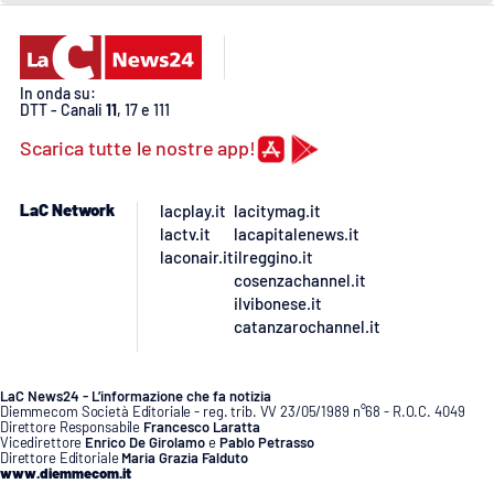
In onda su:
DTT - Canali
11
, 17 e 111
Scarica tutte le nostre app!
LaC Network
lacplay.it
lacitymag.it
lactv.it
lacapitalenews.it
laconair.it
ilreggino.it
cosenzachannel.it
ilvibonese.it
catanzarochannel.it
LaC News24 - L’informazione che fa notizia
Diemmecom Società Editoriale - reg. trib. VV 23/05/1989 n°68 - R.O.C. 4049
Direttore Responsabile
Francesco Laratta
Vicedirettore
Enrico De Girolamo
e
Pablo Petrasso
Direttore Editoriale
Maria Grazia Falduto
www.diemmecom.it