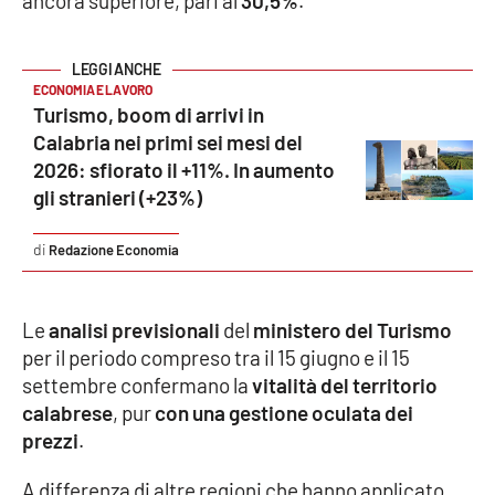
ancora superiore, pari al
30,5%
.
Parchi Marini Calabria
Leggendo Alvaro insieme
ECONOMIA E LAVORO
Turismo, boom di arrivi in
Imprese Di Calabria
Calabria nei primi sei mesi del
2026: sfiorato il +11%. In aumento
Le perfidie di Antonella Grippo
gli stranieri (+23%)
Venti di comunicazione
Redazione Economia
Le
analisi previsionali
del
ministero del Turismo
STREAMING
per il periodo compreso tra il 15 giugno e il 15
LaC TV
settembre confermano la
vitalità del territorio
calabrese
, pur
con una gestione oculata dei
LaC Network
prezzi
.
A differenza di altre regioni che hanno applicato
LaC OnAir