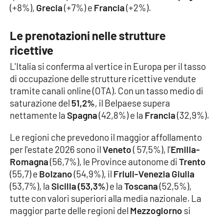
(+8%),
Grecia
(+7%) e
Francia
(+2%).
Le prenotazioni nelle strutture
ricettive
L'Italia si conferma al vertice in Europa per il tasso
di occupazione delle strutture ricettive vendute
tramite canali online (OTA). Con un tasso medio di
saturazione del
51,2%
, il Belpaese supera
nettamente la
Spagna
(42,8%) e la
Francia
(32,9%).
Le regioni che prevedono il maggior affollamento
per l'estate 2026 sono il
Veneto
( 57,5%), l’
Emilia-
Romagna
(56,7%), le Province autonome di
Trento
(55,7) e
Bolzano
(54,9%), il
Friuli-Venezia Giulia
(53,7%), la
Sicilia (53,3%
) e la
Toscana
(52,5%),
tutte con valori superiori alla media nazionale. La
maggior parte delle regioni del
Mezzogiorno
si