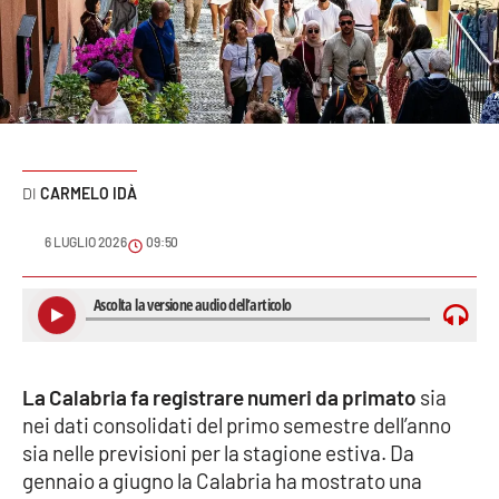
Sanità
Sport
Cultura
Podcast
CARMELO IDÀ
Meteo
6 LUGLIO 2026
09:50
Editoriali
VIDEO
La Calabria fa registrare numeri da primato
sia
nei dati consolidati del primo semestre dell’anno
Ambiente
sia nelle previsioni per la stagione estiva. Da
gennaio a giugno la Calabria ha mostrato una
Cronaca