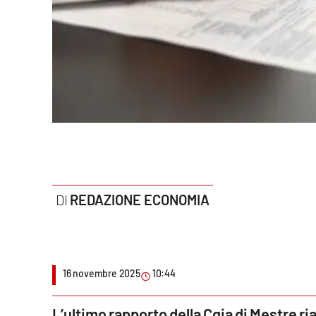
Politica
Sanità
Società
Sport
Rubriche
Good Morning Vietnam
REDAZIONE ECONOMIA
Parchi Marini Calabria
Leggendo Alvaro insieme
16 novembre 2025
10:44
Imprese Di Calabria
Le perfidie di Antonella Grippo
L’ultimo rapporto della Cgia di Mestre ri