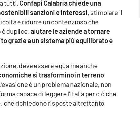
 tutti,
Confapi Calabria chiede una
ostenibili sanzioni e interessi,
stimolare il
ficoltà e ridurre un contenzioso che
 è duplice:
aiutare le aziende a tornare
to grazie a un sistema più equilibrato e
iazione, deve essere equa ma anche
 economiche si trasformino in terreno
’evasione è un problema nazionale, non
orma capace di leggere l’Italia per ciò che
, che richiedono risposte altrettanto