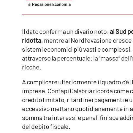
Redazione Economia
Reggio Calabria
Cosenza
Il dato conferma un divario noto:
al Sud pe
ridotta,
mentre al Nord l’evasione cresce 
Lamezia Terme
sistemi economici più vasti e complessi.
attraverso la percentuale: la “massa” dell
Progetti
speciali
ricche.
Buona Sanità Calabria
A complicare ulteriormente il quadro c’è i
imprese. Confapi Calabria ricorda come co
La
credito limitato, ritardi nei pagamenti e
Calabriavisione
eccessivo mettano quotidianamente in affan
Destinazioni
somma tra interessi e penali finisce addi
Eventi
del debito fiscale.