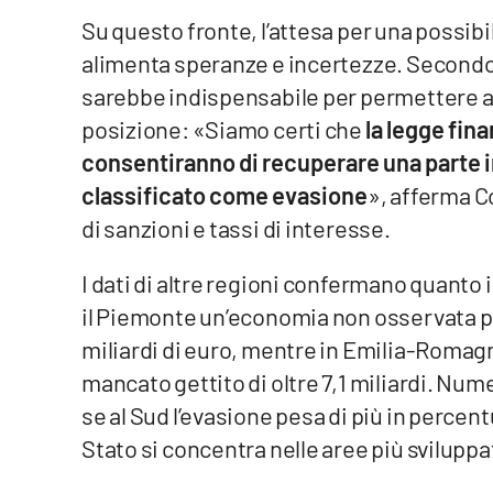
Food
Su questo fronte, l’attesa per una possib
alimenta speranze e incertezze. Secondo 
Storie
sarebbe indispensabile per permettere a 
posizione: «Siamo certi che
la legge fin
LaC
consentiranno di recuperare una parte i
Network
classificato come evasione
», afferma C
Lacplay.it
di sanzioni e tassi di interesse.
Lactv.it
I dati di altre regioni confermano quanto 
Laconair.it
il Piemonte un’economia non osservata par
miliardi di euro, mentre in Emilia-Romag
Lacitymag.it
mancato gettito di oltre 7,1 miliardi. Nume
Lacapitalenews.it
se al Sud l’evasione pesa di più in percentu
Stato si concentra nelle aree più sviluppa
Ilreggino.it