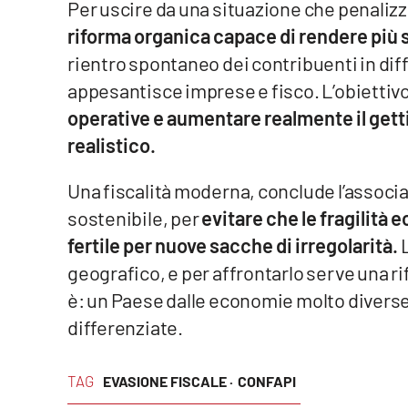
Per uscire da una situazione che penalizza
Cosenzachannel.it
riforma organica capace di rendere più s
rientro spontaneo dei contribuenti in dif
Ilvibonese.it
appesantisce imprese e fisco. L’obiettivo
Catanzarochannel.it
operative e aumentare realmente il getti
realistico.
App
Una fiscalità moderna, conclude l’assoc
Android
sostenibile, per
evitare che le fragilità
Apple
fertile per nuove sacche di irregolarità.
L
geografico, e per affrontarlo serve una rif
è: un Paese dalle economie molto diverse
differenziate.
Vai
TAG
EVASIONE FISCALE ·
CONFAPI