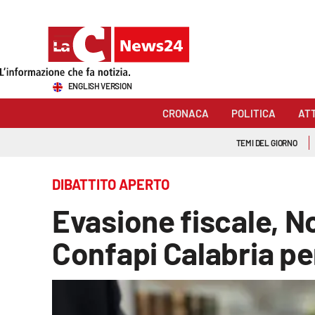
Sezioni
ENGLISH VERSION
Cronaca
CRONACA
POLITICA
AT
Politica
TEMI DEL GIORNO
Attualità
DIBATTITO APERTO
Economia e lavoro
Evasione fiscale, No
Italia Mondo
Confapi Calabria pe
Sanità
Sport