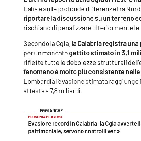
Italia e sulle profonde differenze tra Nord
Venti di comunicazione
riportare la discussione su un terreno eq
rischiano di penalizzare ulteriormente le r
Streaming
Secondo la Cgia,
la Calabria registra una
LaC TV
per un mancato
gettito stimato in 3,1 mil
LaC Network
riflette tutte le debolezze strutturali del
fenomeno è molto più consistente nelle 
LaC OnAir
Lombardia l’evasione stimata raggiunge i 1
attesta a 7,8 miliardi.
Edizioni
locali
Catanzaro
ECONOMIA E LAVORO
Evasione record in Calabria, la Cgia avverte i
Crotone
patrimoniale, servono controlli veri»
Vibo Valentia