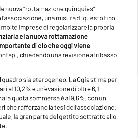
ile nuova “rottamazione quinquies”
l’associazione, una misura di questo tipo
molte imprese di regolarizzare la propria
anziaria e la nuova rottamazione
mportante di ciò che oggi viene
onfapi, chiedendo una revisione al ribasso
il quadro sia eterogeneo. La Cgia stima per
i al 10,2% e un’evasione di oltre 6,1
na la quota sommersa è al 9,6%, con un
ri che rafforzano la tesi dell’associazione:
ale, la gran parte del gettito sottratto allo
te.