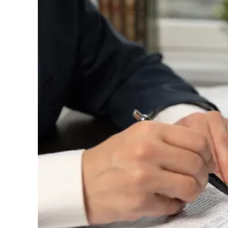
Cultura
Podcast
Meteo
Editoriali
Video
Ambiente
Cronaca
Cultura
Economia e Lavoro