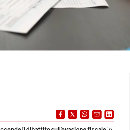
accende il dibattito sull’evasione fiscale
in