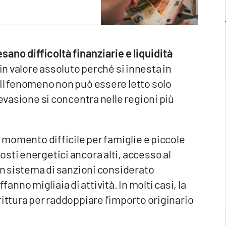
sano difficoltà finanziarie e liquidità
in valore assoluto perché si innesta in
 Il fenomeno non può essere letto solo
’evasione si concentra nelle regioni più
l momento difficile per famiglie e piccole
sti energetici ancora alti, accesso al
 un sistema di sanzioni considerato
no migliaia di attività. In molti casi, la
rittura per raddoppiare l’importo originario