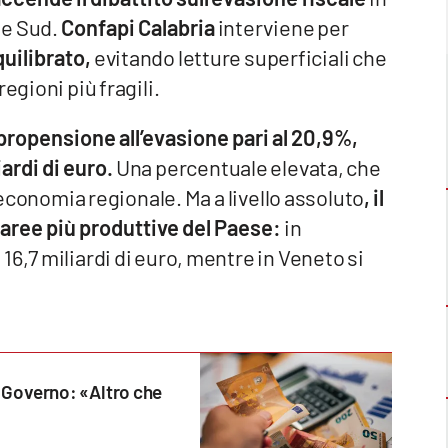
 e Sud.
Confapi Calabria
interviene per
uilibrato,
evitando letture superficiali che
egioni più fragili.
 propensione all’evasione pari al 20,9%,
iardi di euro.
Una percentuale elevata, che
l’economia regionale. Ma a livello assoluto
, il
aree più produttive del Paese:
in
6,7 miliardi di euro, mentre in Veneto si
l Governo: «Altro che