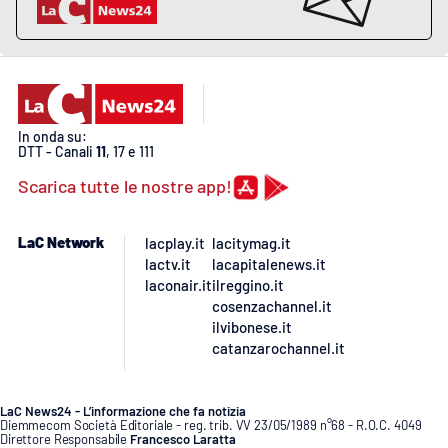
PROGETTI
SPECIALI
Buona Sanità Calabria
LA
CALABRIAVISIONE
In onda su:
DTT - Canali
11
, 17 e 111
Destinazioni
Scarica tutte le nostre app!
Eventi
LaC Network
lacplay.it
lacitymag.it
lactv.it
lacapitalenews.it
Food
laconair.it
ilreggino.it
cosenzachannel.it
ilvibonese.it
Storie
catanzarochannel.it
LAC
NETWORK
LaC News24 - L’informazione che fa notizia
Diemmecom Società Editoriale - reg. trib. VV 23/05/1989 n°68 - R.O.C. 4049
Direttore Responsabile
Francesco Laratta