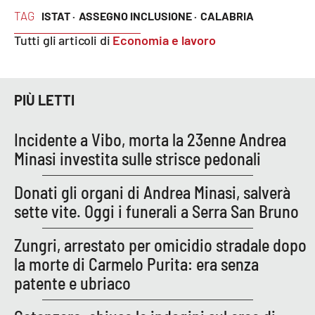
Parchi Marini Calabria
TAG
ISTAT ·
ASSEGNO INCLUSIONE ·
CALABRIA
Tutti gli articoli di
Economia e lavoro
Leggendo Alvaro insieme
Imprese Di Calabria
PIÙ LETTI
Le perfidie di Antonella Grippo
Incidente a Vibo, morta la 23enne Andrea
Minasi investita sulle strisce pedonali
Venti di comunicazione
Donati gli organi di Andrea Minasi, salverà
sette vite. Oggi i funerali a Serra San Bruno
STREAMING
LaC TV
Zungri, arrestato per omicidio stradale dopo
la morte di Carmelo Purita: era senza
LaC Network
patente e ubriaco
LaC OnAir