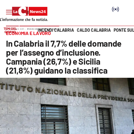
TEMI DEL
INCENDI CALABRIA
CALDO CALABRIA
PONTE SU
HOME PAGE
ECONOMIA E LAVORO
GIORNO
ECONOMIA E LAVORO
Vai
In Calabria il 7,7% delle domande
SEZIONI
per l’assegno d’inclusione.
Campania (26,7%) e Sicilia
Cronaca
(21,8%) guidano la classifica
Politica
Attualità
Economia e lavoro
Italia Mondo