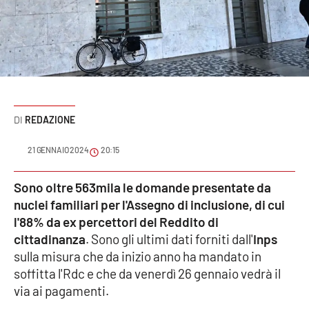
Sanità
Sport
Cultura
Podcast
REDAZIONE
Meteo
21 GENNAIO 2024
20:15
Editoriali
Sono oltre 563mila le domande presentate da
nuclei familiari per l'Assegno di inclusione, di cui
l'88% da ex percettori del Reddito di
cittadinanza
. Sono gli ultimi dati forniti dall'
Inps
VIDEO
sulla misura che da inizio anno ha mandato in
Ambiente
soffitta l'Rdc e che da venerdì 26 gennaio vedrà il
via ai pagamenti.
Cronaca