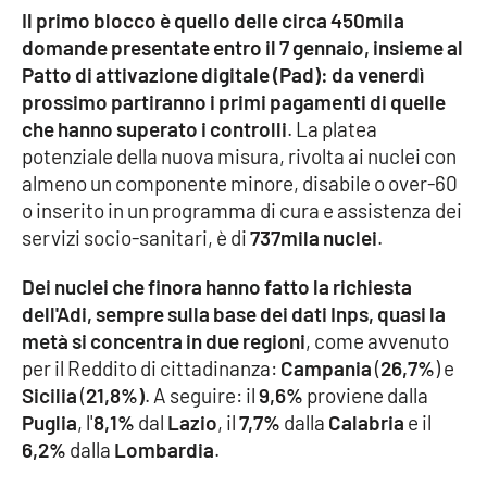
Il primo blocco è quello delle circa 450mila
domande presentate entro il 7 gennaio, insieme al
Cultura
Patto di attivazione digitale (Pad): da venerdì
prossimo partiranno i primi pagamenti di quelle
Economia e Lavoro
che hanno superato i controlli
. La platea
potenziale della nuova misura, rivolta ai nuclei con
Politica
almeno un componente minore, disabile o over-60
o inserito in un programma di cura e assistenza dei
Sanità
servizi socio-sanitari, è di
737mila nuclei
.
Società
Dei nuclei che finora hanno fatto la richiesta
dell'Adi, sempre sulla base dei dati Inps, quasi la
Sport
metà si concentra in due regioni
, come avvenuto
per il Reddito di cittadinanza:
Campania
(
26,7%
) e
Sicilia
(
21,8%)
. A seguire: il
9,6%
proviene dalla
RUBRICHE
Puglia
, l'
8,1%
dal
Lazio
, il
7,7%
dalla
Calabria
e il
6,2%
dalla
Lombardia
.
Good Morning Vietnam