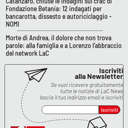
Catanzaro, chiuse le indagini sul crac di
Fondazione Betania: 12 indagati per
bancarotta, dissesto e autoriciclaggio -
EDIZIONI
LOCALI
NOMI
Catanzaro
Morte di Andrea, il dolore che non trova
parole: alla famiglia e a Lorenzo l’abbraccio
Crotone
del network LaC
Vibo Valentia
Iscriviti
alla Newsletter
Reggio Calabria
Se vuoi ricevere gratuitamente
tutte le notizie di
LaC News
Cosenza
lascia il tuo indirizzo email e iscriviti
Lamezia Terme
Iscriviti