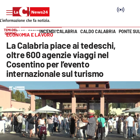
TEMI DEL
INCENDI CALABRIA
CALDO CALABRIA
PONTE SU
HOME PAGE
ECONOMIA E LAVORO
GIORNO
ECONOMIA E LAVORO
Vai
La Calabria piace ai tedeschi,
SEZIONI
oltre 600 agenzie viaggi nel
Cosentino per l’evento
Cronaca
internazionale sul turismo
Politica
Attualità
Economia e lavoro
Italia Mondo