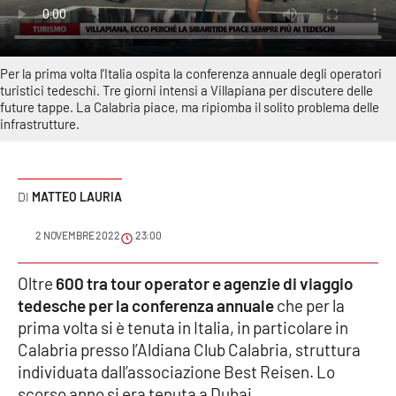
Sanità
Sport
Per la prima volta l’Italia ospita la conferenza annuale degli operatori
turistici tedeschi. Tre giorni intensi a Villapiana per discutere delle
Cultura
future tappe. La Calabria piace, ma ripiomba il solito problema delle
infrastrutture.
Podcast
Meteo
MATTEO LAURIA
Editoriali
2 NOVEMBRE 2022
23:00
Oltre
600 tra tour operator e agenzie di viaggio
tedesche per la conferenza annuale
che per la
VIDEO
prima volta si è tenuta in Italia, in particolare in
Ambiente
Calabria presso l’Aldiana Club Calabria, struttura
individuata dall’associazione Best Reisen. Lo
Cronaca
scorso anno si era tenuta a Dubai.