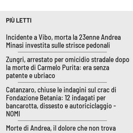
PIÙ LETTI
EDIZIONI
LOCALI
Incidente a Vibo, morta la 23enne Andrea
Catanzaro
Minasi investita sulle strisce pedonali
Crotone
Zungri, arrestato per omicidio stradale dopo
la morte di Carmelo Purita: era senza
Vibo Valentia
patente e ubriaco
Reggio Calabria
Catanzaro, chiuse le indagini sul crac di
Fondazione Betania: 12 indagati per
Cosenza
bancarotta, dissesto e autoriciclaggio -
Lamezia Terme
NOMI
Morte di Andrea, il dolore che non trova