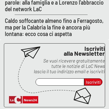
PROGETTI
parole: alla famiglia e a Lorenzo l’abbraccio
SPECIALI
del network LaC
Buona Sanità Calabria
Caldo soffocante almeno fino a Ferragosto,
ma per la Calabria la fine è ancora più
LA
CALABRIAVISIONE
lontana: ecco cosa ci aspetta
Destinazioni
Iscriviti
alla Newsletter
Eventi
Se vuoi ricevere gratuitamente
tutte le notizie di
LaC News
Food
lascia il tuo indirizzo email e iscriviti
Storie
Iscriviti
LAC
NETWORK