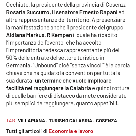
Occhiuto, la presidente della provincia di Cosenza
Parchi Marini Calabria
Rosaria Succurro, il senatore Ernesto Rapani
ed
altre rappresentanze del territorio. A presenziare
Leggendo Alvaro insieme
la manifestazione anche il presidente del gruppo
Aldiana Markus. R Kempen
il quale ha ribadito
Imprese Di Calabria
l’importanza dell’evento, che ha accolto
l’Imprenditoria tedesca rappresentante più del
Le perfidie di Antonella Grippo
50% delle entrate del settore turistico in
Germania. “Unbound” cioè “senza vincoli” è la parola
Venti di comunicazione
chiave che ha guidato la convention per tutta la
sua durata;
un termine che vuole implicare
facilità nel raggiungere la Calabria
e quindi rottura
STREAMING
di quelle barriere di distacco da mete considerate
più semplici da raggiungere, quanto appetibili.
LaC TV
LaC Network
TAG
VILLAPIANA ·
TURISMO CALABRIA ·
COSENZA
Tutti gli articoli di
Economia e lavoro
LaC OnAir