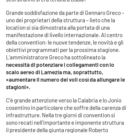
Grande soddisfazione da parte di Gennaro Greco –
Cultura
uno dei proprietari della struttura – lieto che la
location si sia dimostrata alla portata di una
Economia e Lavoro
manifestazione di livello internazionale. Al centro
della convention: le nuove tendenze, le novità e gli
Politica
obiettivi programmati per la prossima stagione.
L’amministratore Greco ha sottolineato la
Sanità
necessità di potenziare i collegamenti con lo
scalo aereo di Lamezia ma, soprattutto,
Società
«aumentare il numero dei voli così da allungare le
stagioni».
Sport
C’è grande attenzione verso la Calabria e lo Jonio
cosentino in particolare che soffre della carenza di
RUBRICHE
infrastrutture. Nella tre giorni di convention si
sono recati nell’importante e imponente struttura
Good Morning Vietnam
il presidente della giunta regionale Roberto