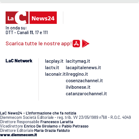
Lacplay.it
Lactv.it
In onda su:
DTT - Canali
11
, 17 e 111
Laconair.it
Scarica tutte le nostre app!
Lacitymag.it
LaC Network
lacplay.it
lacitymag.it
Lacapitalenews.it
lactv.it
lacapitalenews.it
laconair.it
ilreggino.it
Ilreggino.it
cosenzachannel.it
ilvibonese.it
catanzarochannel.it
Cosenzachannel.it
Ilvibonese.it
LaC News24 - L’informazione che fa notizia
Diemmecom Società Editoriale - reg. trib. VV 23/05/1989 n°68 - R.O.C. 4049
Direttore Responsabile
Francesco Laratta
Vicedirettore
Enrico De Girolamo
e
Pablo Petrasso
Catanzarochannel.it
Direttore Editoriale
Maria Grazia Falduto
www.diemmecom.it