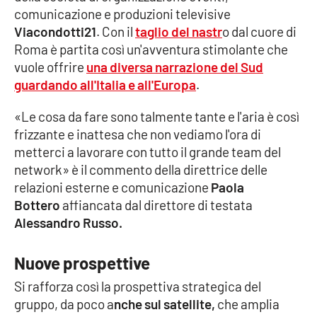
comunicazione e produzioni televisive
Cultura
Viacondotti21
. Con il
taglio del nastr
o dal cuore di
Roma è partita così un'avventura stimolante che
vuole offrire
Economia e Lavoro
una diversa narrazione del Sud
guardando all'Italia e all'Europa
.
Politica
«Le cosa da fare sono talmente tante e l'aria è così
frizzante e inattesa che non vediamo l'ora di
Sanità
metterci a lavorare con tutto il grande team del
network» è il commento della direttrice delle
Società
relazioni esterne e comunicazione
Paola
Bottero
affiancata dal direttore di testata
Sport
Alessandro Russo.
Nuove prospettive
RUBRICHE
Si rafforza così la prospettiva strategica del
Good Morning Vietnam
gruppo, da poco a
nche sul satellite,
che amplia