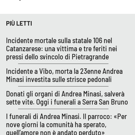
PROGETTI
SPECIALI
Buona Sanità Calabria
PIÙ LETTI
LA
Incidente mortale sulla statale 106 nel
CALABRIAVISIONE
Catanzarese: una vittima e tre feriti nei
Destinazioni
pressi dello svincolo di Pietragrande
Eventi
Incidente a Vibo, morta la 23enne Andrea
Minasi investita sulle strisce pedonali
Food
Donati gli organi di Andrea Minasi, salverà
Storie
sette vite. Oggi i funerali a Serra San Bruno
I funerali di Andrea Minasi. Il parroco: «Per
LAC
nove giorni la comunità ha sperato,
NETWORK
quell’amore non è andato perduto»