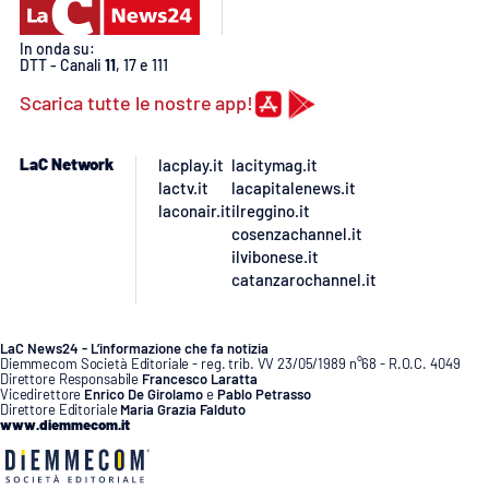
APP
In onda su:
DTT - Canali
11
, 17 e 111
Android
Scarica tutte le nostre app!
Apple
LaC Network
lacplay.it
lacitymag.it
lactv.it
lacapitalenews.it
laconair.it
ilreggino.it
cosenzachannel.it
ilvibonese.it
catanzarochannel.it
LaC News24 - L’informazione che fa notizia
Diemmecom Società Editoriale - reg. trib. VV 23/05/1989 n°68 - R.O.C. 4049
Direttore Responsabile
Francesco Laratta
Vicedirettore
Enrico De Girolamo
e
Pablo Petrasso
Direttore Editoriale
Maria Grazia Falduto
www.diemmecom.it