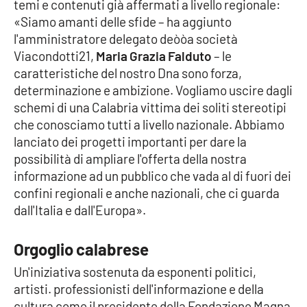
temi e contenuti già affermati a livello regionale:
Parchi Marini Calabria
«Siamo amanti delle sfide – ha aggiunto
l'amministratore delegato deòòa società
Leggendo Alvaro insieme
Viacondotti21,
Maria Grazia Falduto
– le
caratteristiche del nostro Dna sono forza,
Imprese Di Calabria
determinazione e ambizione. Vogliamo uscire dagli
schemi di una Calabria vittima dei soliti stereotipi
Le perfidie di Antonella Grippo
che conosciamo tutti a livello nazionale. Abbiamo
lanciato dei progetti importanti per dare la
Venti di comunicazione
possibilità di ampliare l'offerta della nostra
informazione ad un pubblico che vada al di fuori dei
confini regionali e anche nazionali, che ci guarda
STREAMING
dall'Italia e dall'Europa».
LaC TV
Orgoglio calabrese
LaC Network
Un'iniziativa sostenuta da esponenti politici,
artisti. professionisti dell'informazione e della
LaC OnAir
cultura come il presidente della Fondazione Magna