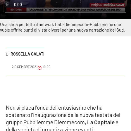
Sanità
Sport
Una sfida per tutto il network LaC-Diemmecom-Pubbliemme che
vuole offrire punti di vista diversi per una nuova narrazione del Sud.
Cultura
Podcast
ROSSELLA GALATI
Meteo
2 DICEMBRE 2021
14:40
Editoriali
VIDEO
Non si placa l'onda dell'entusiasmo che ha
Ambiente
scatenato l'inaugurazione della nuova testata del
gruppo Pubbliemme Diemmecom,
La Capitale
e
Cronaca
della società di organizzazione eventi,