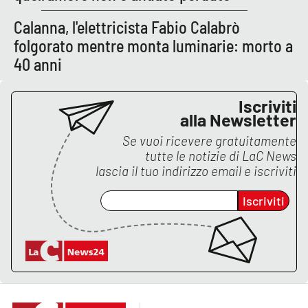
Lacplay.it
Calanna, l'elettricista Fabio Calabrò
Lactv.it
folgorato mentre monta luminarie: morto a
40 anni
Laconair.it
Iscriviti
Lacitymag.it
alla Newsletter
Se vuoi ricevere gratuitamente
Lacapitalenews.it
tutte le notizie di
LaC News
lascia il tuo indirizzo email e iscriviti
Ilreggino.it
Iscriviti
Cosenzachannel.it
Ilvibonese.it
Catanzarochannel.it