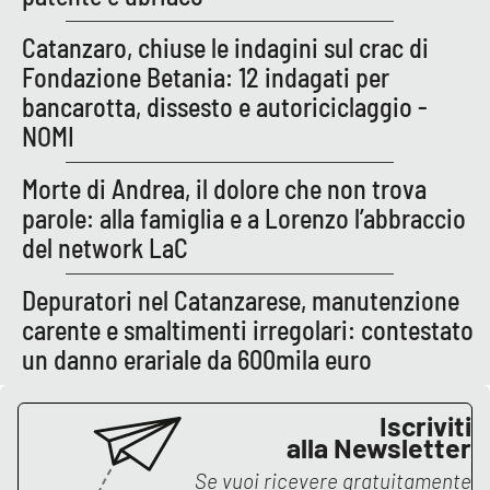
PROGETTI
SPECIALI
Catanzaro, chiuse le indagini sul crac di
Buona Sanità Calabria
Fondazione Betania: 12 indagati per
bancarotta, dissesto e autoriciclaggio -
NOMI
LA
CALABRIAVISIONE
Morte di Andrea, il dolore che non trova
Destinazioni
parole: alla famiglia e a Lorenzo l’abbraccio
del network LaC
Eventi
Depuratori nel Catanzarese, manutenzione
Food
carente e smaltimenti irregolari: contestato
un danno erariale da 600mila euro
Storie
Iscriviti
alla Newsletter
LAC
NETWORK
Se vuoi ricevere gratuitamente