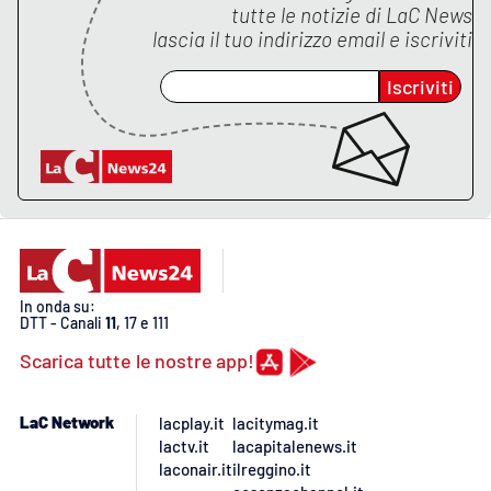
Lacplay.it
tutte le notizie di
LaC News
lascia il tuo indirizzo email e iscriviti
Lactv.it
Iscriviti
Laconair.it
Lacitymag.it
Lacapitalenews.it
Ilreggino.it
In onda su:
DTT - Canali
11
, 17 e 111
Cosenzachannel.it
Scarica tutte le nostre app!
Ilvibonese.it
LaC Network
lacplay.it
lacitymag.it
lactv.it
lacapitalenews.it
Catanzarochannel.it
laconair.it
ilreggino.it