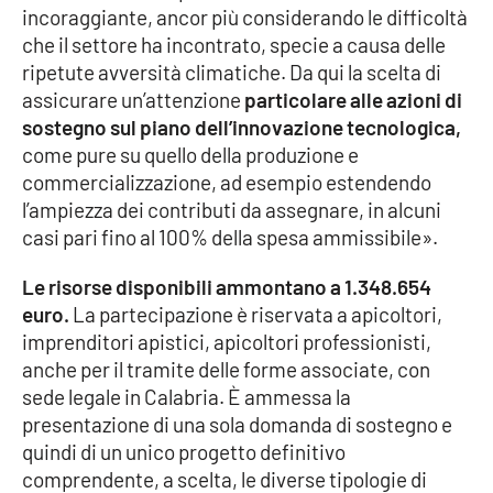
incoraggiante, ancor più considerando le difficoltà
Parchi Marini Calabria
che il settore ha incontrato, specie a causa delle
ripetute avversità climatiche. Da qui la scelta di
Leggendo Alvaro insieme
assicurare un’attenzione
particolare alle azioni di
sostegno sul piano dell’innovazione tecnologica,
Imprese Di Calabria
come pure su quello della produzione e
commercializzazione, ad esempio estendendo
Le perfidie di Antonella Grippo
l’ampiezza dei contributi da assegnare, in alcuni
casi pari fino al 100% della spesa ammissibile».
Venti di comunicazione
Le risorse disponibili ammontano a 1.348.654
euro.
La partecipazione è riservata a apicoltori,
STREAMING
imprenditori apistici, apicoltori professionisti,
anche per il tramite delle forme associate, con
LaC TV
sede legale in Calabria. È ammessa la
presentazione di una sola domanda di sostegno e
LaC Network
quindi di un unico progetto definitivo
comprendente, a scelta, le diverse tipologie di
LaC OnAir