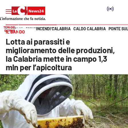
TEMI DEL
INCENDI CALABRIA
CALDO CALABRIA
PONTE SU
HOME PAGE
ECONOMIA E LAVORO
GIORNO
IL BANDO
Vai
Lotta ai parassiti e
SEZIONI
miglioramento delle produzioni,
la Calabria mette in campo 1,3
Cronaca
mln per l’apicoltura
Politica
Attualità
Economia e lavoro
Italia Mondo