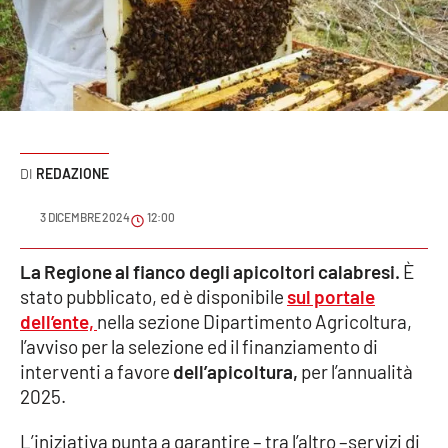
Sanità
Sport
Cultura
Podcast
REDAZIONE
Meteo
3 DICEMBRE 2024
12:00
Editoriali
La Regione al fianco degli apicoltori calabresi.
È
stato pubblicato, ed è disponibile
sul portale
dell’ente,
nella sezione Dipartimento Agricoltura,
l’avviso per la selezione ed il finanziamento di
VIDEO
interventi a favore
dell’apicoltura,
per l’annualità
Ambiente
2025.
Cronaca
L’iniziativa punta a garantire – tra l’altro –servizi di