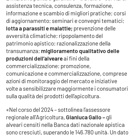
assistenza tecnica, consulenza, formazione,
informazione e scambio di migliori pratiche; corsi
Cultura
di aggiornamento; seminari e convegni tematici;
lotta a parassiti e malattie;
prevenzione delle
Economia e Lavoro
avversità climatiche; ripopolamento del
patrimonio apistico; razionalizzazione della
Politica
transumanza;
miglioramento qualitativo delle
produzioni dell’alveare
ai fini della
Sanità
commercializzazione; promozione,
comunicazione e commercializzazione, comprese
Società
azioni di monitoraggio del mercato e iniziative
volte a sensibilizzare maggiormente i consumatori
Sport
sulla qualità dei prodotti dell’apicoltura.
«Nel corso del 2024 – sottolinea l’assessore
RUBRICHE
regionale all’Agricoltura,
Gianluca Gallo –
gli
alveari censiti nella Banca dati nazionale apistica
Good Morning Vietnam
sono cresciuti, superando le 146.780 unità. Un dato