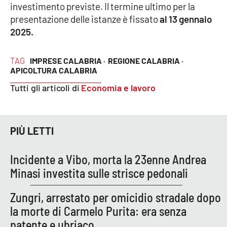
investimento previste. Il termine ultimo per la
presentazione delle istanze è fissato
al 13 gennaio
2025.
EDIZIONI
LOCALI
TAG
IMPRESE CALABRIA ·
REGIONE CALABRIA ·
Catanzaro
APICOLTURA CALABRIA
Crotone
Tutti gli articoli di
Economia e lavoro
Vibo Valentia
PIÙ LETTI
Reggio Calabria
Incidente a Vibo, morta la 23enne Andrea
Cosenza
Minasi investita sulle strisce pedonali
Lamezia Terme
Zungri, arrestato per omicidio stradale dopo
la morte di Carmelo Purita: era senza
patente e ubriaco