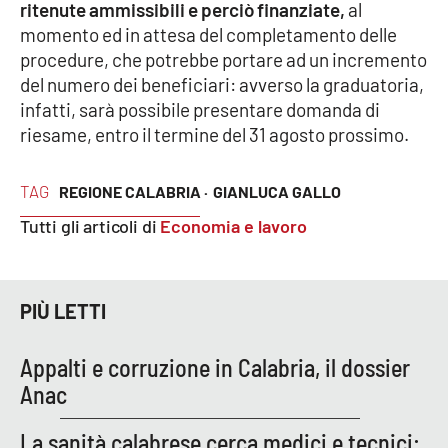
PROGETTI
ritenute ammissibili e perciò finanziate,
al
SPECIALI
momento ed in attesa del completamento delle
Buona Sanità Calabria
procedure, che potrebbe portare ad un incremento
del numero dei beneficiari: avverso la graduatoria,
infatti, sarà possibile presentare domanda di
LA
CALABRIAVISIONE
riesame, entro il termine del 31 agosto prossimo.
Destinazioni
TAG
REGIONE CALABRIA ·
GIANLUCA GALLO
Tutti gli articoli di
Economia e lavoro
Eventi
Food
PIÙ LETTI
Storie
Appalti e corruzione in Calabria, il dossier
Anac
LAC
NETWORK
La sanità calabrese cerca medici e tecnici: