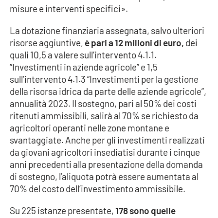
misure e interventi specifici».
La dotazione finanziaria assegnata, salvo ulteriori
EDIZIONI
LOCALI
risorse aggiuntive,
è pari a 12 milioni di euro,
dei
quali 10,5 a valere sull’intervento 4.1.1.
Catanzaro
“Investimenti in aziende agricole” e 1,5
sull’intervento 4.1.3 “Investimenti per la gestione
Crotone
della risorsa idrica da parte delle aziende agricole”,
annualità 2023. Il sostegno, pari al 50% dei costi
Vibo Valentia
ritenuti ammissibili, salirà al 70% se richiesto da
agricoltori operanti nelle zone montane e
Reggio Calabria
svantaggiate. Anche per gli investimenti realizzati
da giovani agricoltori insediatisi durante i cinque
Cosenza
anni precedenti alla presentazione della domanda
di sostegno, l’aliquota potrà essere aumentata al
Lamezia Terme
70% del costo dell’investimento ammissibile.
Su 225 istanze presentate,
178 sono quelle