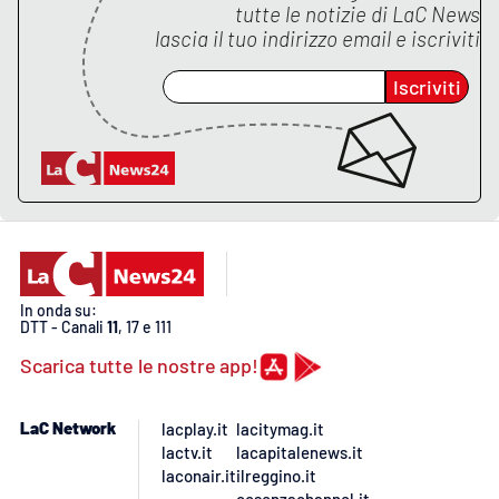
tutte le notizie di
LaC News
lascia il tuo indirizzo email e iscriviti
APP
Iscriviti
Android
Apple
In onda su:
DTT - Canali
11
, 17 e 111
Scarica tutte le nostre app!
LaC Network
lacplay.it
lacitymag.it
lactv.it
lacapitalenews.it
laconair.it
ilreggino.it
cosenzachannel.it