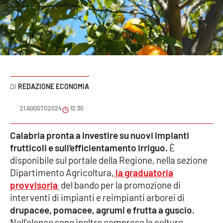
Sanità
Sport
Cultura
Podcast
REDAZIONE ECONOMIA
Meteo
21 AGOSTO 2024
12:30
Editoriali
Calabria pronta a investire su nuovi impianti
frutticoli e sull’efficientamento irriguo.
È
disponibile sul portale della Regione, nella sezione
Dipartimento Agricoltura,
la graduatoria
VIDEO
provvisoria
del bando per la promozione di
Ambiente
interventi di impianti e reimpianti arborei di
drupacee, pomacee, agrumi e frutta a guscio.
Cronaca
Nell’elenco sono inoltre comprese le colture