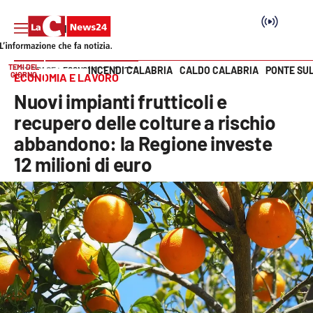
TEMI DEL
INCENDI CALABRIA
CALDO CALABRIA
PONTE SU
HOME PAGE
ECONOMIA E LAVORO
GIORNO
ECONOMIA E LAVORO
Vai
Nuovi impianti frutticoli e
SEZIONI
recupero delle colture a rischio
abbandono: la Regione investe
Cronaca
12 milioni di euro
Politica
Attualità
Economia e lavoro
Italia Mondo