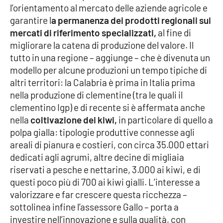
l’orientamento al mercato delle aziende agricole e
Parchi Marini Calabria
garantire l
a permanenza dei prodotti regionali sui
mercati di riferimento specializzati,
al fine di
Leggendo Alvaro insieme
migliorare la catena di produzione del valore. Il
tutto in una regione – aggiunge – che è divenuta un
Imprese Di Calabria
modello per alcune produzioni un tempo tipiche di
altri territori: la Calabria è prima in Italia prima
Le perfidie di Antonella Grippo
nella produzione di clementine (tra le quali il
clementino Igp) e di recente si è affermata anche
Venti di comunicazione
nella
coltivazione dei kiwi,
in particolare di quello a
polpa gialla: tipologie produttive connesse agli
areali di pianura e costieri, con circa 35.000 ettari
STREAMING
dedicati agli agrumi, altre decine di migliaia
riservati a pesche e nettarine, 3.000 ai kiwi, e di
LaC TV
questi poco più di 700 ai kiwi gialli. L’interesse a
valorizzare e far crescere questa ricchezza –
LaC Network
sottolinea infine l’assessore Gallo – porta a
investire nell’innovazione e sulla qualità, con
LaC OnAir