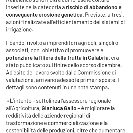
inserite nella categoria a
rischio di abbandono e
Cultura
conseguente erosione genetica.
Previste, altresì,
azioni finalizzate all’efficientamento dei sistemi di
Economia e Lavoro
irrigazione.
Il bando, rivolto a imprenditori agricoli, singoli o
Politica
associati, con l’obiettivo di promuovere e
potenziare la filiera della frutta in Calabria,
era
Sanità
stato pubblicato sul finire dello scorso dicembre.
Ad esito del lavoro svolto dalla Commissione di
Società
valutazione, arrivano adesso le prime risposte. I
dettagli sono contenuti in una nota stampa.
Sport
«L’intento – sottolinea l’assessore regionale
all’Agricoltura,
Gianluca Gallo –
è migliorare la
RUBRICHE
redditività delle aziende regionali di
trasformazione e commercializzazione e la
Good Morning Vietnam
sostenibilità delle produzioni, oltre che aumentare