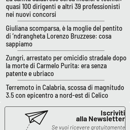
Lacplay.it
quasi 100 dirigenti e altri 39 professionisti
nei nuovi concorsi
Lactv.it
Giuliana scomparsa, è la moglie del pentito
Laconair.it
di ’ndrangheta Lorenzo Bruzzese: cosa
sappiamo
Lacitymag.it
Zungri, arrestato per omicidio stradale dopo
Lacapitalenews.it
la morte di Carmelo Purita: era senza
patente e ubriaco
Ilreggino.it
Terremoto in Calabria, scossa di magnitudo
Cosenzachannel.it
3.5 con epicentro a nord-est di Celico
Ilvibonese.it
Iscriviti
alla Newsletter
Catanzarochannel.it
Se vuoi ricevere gratuitamente