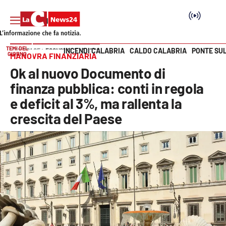
TEMI DEL
INCENDI CALABRIA
CALDO CALABRIA
PONTE SU
HOME PAGE
ECONOMIA E LAVORO
GIORNO
MANOVRA FINANZIARIA
Vai
Ok al nuovo Documento di
SEZIONI
finanza pubblica: conti in regola
e deficit al 3%, ma rallenta la
Cronaca
crescita del Paese
Politica
Attualità
Economia e lavoro
Italia Mondo