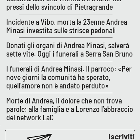
Lacplay.it
pressi dello svincolo di Pietragrande
Lactv.it
Incidente a Vibo, morta la 23enne Andrea
Minasi investita sulle strisce pedonali
Laconair.it
Donati gli organi di Andrea Minasi, salverà
Lacitymag.it
sette vite. Oggi i funerali a Serra San Bruno
Lacapitalenews.it
I funerali di Andrea Minasi. Il parroco: «Per
nove giorni la comunità ha sperato,
Ilreggino.it
quell’amore non è andato perduto»
Cosenzachannel.it
Morte di Andrea, il dolore che non trova
parole: alla famiglia e a Lorenzo l’abbraccio
Ilvibonese.it
del network LaC
Catanzarochannel.it
Iscriviti