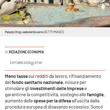
Sanità
Sport
Cultura
GETTY IMAGES
Palazzo Chigi, sede del Governo
Podcast
REDAZIONE ECONOMIA
Meteo
3 OTTOBRE 2025
07:08
Editoriali
Meno tasse
sui redditi da lavoro, rifinanziamento
del
fondo sanitario nazionale
, misure per
VIDEO
stimolare gli
investimenti delle imprese
e
garantirne la competitività, sostegno alle
famiglie
,
Ambiente
aumento delle
spese per la difesa
all’uscita dalla
procedura europea di disavanzo eccessivo. Sono
i
Cronaca