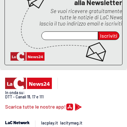
alla Newsletter
Se vuoi ricevere gratuitamente
APP
tutte le notizie di
LaC News
lascia il tuo indirizzo email e iscriviti
Android
Iscriviti
Apple
In onda su:
DTT - Canali
11
, 17 e 111
Scarica tutte le nostre app!
LaC Network
lacplay.it
lacitymag.it