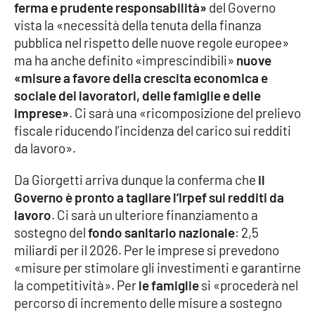
ferma e prudente responsabilità»
del Governo
vista la «necessità della tenuta della finanza
pubblica nel rispetto delle nuove regole europee»
EDIZIONI
LOCALI
ma ha anche definito «imprescindibili»
nuove
«misure a favore della crescita economica e
Catanzaro
sociale dei lavoratori, delle famiglie e delle
imprese»
. Ci sarà una «ricomposizione del prelievo
Crotone
fiscale riducendo l’incidenza del carico sui redditi
da lavoro».
Vibo Valentia
Da Giorgetti arriva dunque la conferma che
il
Reggio Calabria
Governo è pronto a tagliare l’Irpef sui redditi da
lavoro
. Ci sarà un ulteriore finanziamento a
Cosenza
sostegno del
fondo sanitario nazionale
: 2,5
miliardi per il 2026. Per le imprese si prevedono
Lamezia Terme
«misure per stimolare gli investimenti e garantirne
la competitività». Per
le famiglie
si «procederà nel
percorso di incremento delle misure a sostegno