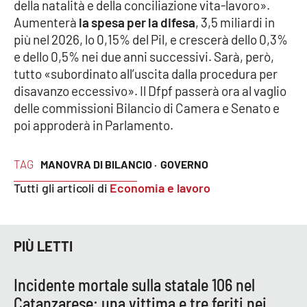
PROGETTI
della natalità e della conciliazione vita-lavoro».
SPECIALI
Aumenterà
la spesa per la difesa
, 3,5 miliardi in
Buona Sanità Calabria
più nel 2026, lo 0,15% del Pil, e crescerà dello 0,3%
e dello 0,5% nei due anni successivi. Sarà, però,
tutto «subordinato all’uscita dalla procedura per
LA
disavanzo eccessivo». Il Dfpf passerà ora al vaglio
CALABRIAVISIONE
delle commissioni Bilancio di Camera e Senato e
Destinazioni
poi approderà in Parlamento.
Eventi
TAG
MANOVRA DI BILANCIO ·
GOVERNO
Tutti gli articoli di
Economia e lavoro
Food
Storie
PIÙ LETTI
LAC
NETWORK
Incidente mortale sulla statale 106 nel
Catanzarese: una vittima e tre feriti nei