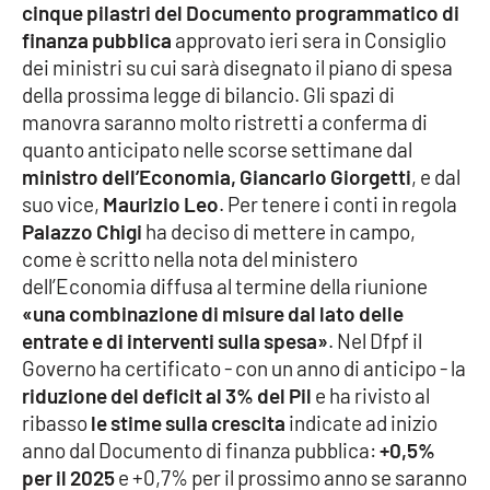
cinque pilastri del Documento programmatico di
finanza pubblica
approvato ieri sera in Consiglio
Cultura
dei ministri su cui sarà disegnato il piano di spesa
della prossima legge di bilancio. Gli spazi di
Economia e Lavoro
manovra saranno molto ristretti a conferma di
quanto anticipato nelle scorse settimane dal
Politica
ministro dell’Economia, Giancarlo Giorgetti
, e dal
suo vice,
Maurizio Leo
. Per tenere i conti in regola
Sanità
Palazzo Chigi
ha deciso di mettere in campo,
come è scritto nella nota del ministero
Società
dell’Economia diffusa al termine della riunione
«una combinazione di misure dal lato delle
Sport
entrate e di interventi sulla spesa»
. Nel Dfpf il
Governo ha certificato - con un anno di anticipo - la
riduzione del deficit al 3% del Pil
e ha rivisto al
RUBRICHE
ribasso
le stime sulla crescita
indicate ad inizio
anno dal Documento di finanza pubblica:
+0,5%
Good Morning Vietnam
per il 2025
e +0,7% per il prossimo anno se saranno