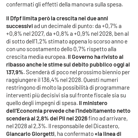
confermati gli effetti della manovra sulla spesa.
Parchi Marini Calabria
Il Dfpf limita però la crescita nei due anni
Leggendo Alvaro insieme
successivi
ad un decimale di punto: da +0,7% a
+0,8% nel 2027, da +0,8% a +0,9% nel 2028, ben al
Imprese Di Calabria
di sotto dell’1,2% stimato appena lo scorso anno e
con uno scostamento dello 0,7% rispetto alla
Le perfidie di Antonella Grippo
crescita media europea.
Il Governo ha rivisto al
ribasso anche le stime sul debito pubblico oggi al
Venti di comunicazione
137,9%
. Scenderà di poco nel prossimo biennio per
raggiungere il 136,4% nel 2028. Questi numeri
restringono di molto la possibilità di programmare
STREAMING
interventi più decisivi sia sul fronte fiscale sia su
quello degli impegni di spesa.
Il ministero
LaC TV
dell’Economia prevede che l’indebitamento netto
scenderà al 2,8% del Pil nel 2026
fino ad arrivare,
LaC Network
nel 2028 al 2,3%. Il responsabile del Dicastero,
Giancarlo Giorgetti
, ha confermato
«la linea di
LaC OnAir