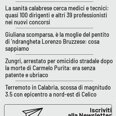
PROGETTI
SPECIALI
La sanità calabrese cerca medici e tecnici:
Buona Sanità Calabria
quasi 100 dirigenti e altri 39 professionisti
nei nuovi concorsi
LA
Giuliana scomparsa, è la moglie del pentito
CALABRIAVISIONE
di ’ndrangheta Lorenzo Bruzzese: cosa
Destinazioni
sappiamo
Eventi
Zungri, arrestato per omicidio stradale dopo
la morte di Carmelo Purita: era senza
Food
patente e ubriaco
Storie
Terremoto in Calabria, scossa di magnitudo
3.5 con epicentro a nord-est di Celico
LAC
NETWORK
Iscriviti
alla Newsletter