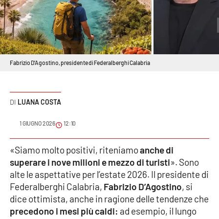
Sanità
Sport
Cultura
Fabrizio D’Agostino, presidente di Federalberghi Calabria
Podcast
LUANA COSTA
Meteo
1 GIUGNO 2026
12:10
Editoriali
«Siamo molto positivi, riteniamo
anche di
superare i nove milioni e mezzo di turisti
». Sono
VIDEO
alte le aspettative per l’estate 2026. Il presidente di
Federalberghi Calabria,
Fabrizio D’Agostino
, si
Ambiente
dice ottimista, anche in ragione delle tendenze che
precedono i mesi più caldi:
ad esempio, il lungo
Cronaca