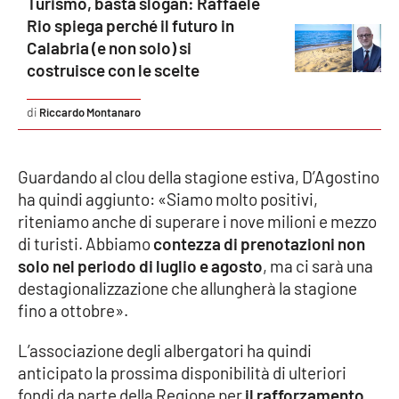
Turismo, basta slogan: Raffaele
Parchi Marini Calabria
Rio spiega perché il futuro in
Calabria (e non solo) si
Leggendo Alvaro insieme
costruisce con le scelte
Imprese Di Calabria
Riccardo Montanaro
Le perfidie di Antonella Grippo
Guardando al clou della stagione estiva, D’Agostino
ha quindi aggiunto: «Siamo molto positivi,
Venti di comunicazione
riteniamo anche di superare i nove milioni e mezzo
di turisti. Abbiamo
contezza di prenotazioni non
solo nel periodo di luglio e agosto
, ma ci sarà una
STREAMING
destagionalizzazione che allungherà la stagione
LaC TV
fino a ottobre».
L’associazione degli albergatori ha quindi
LaC Network
anticipato la prossima disponibilità di ulteriori
fondi da parte della Regione per
il rafforzamento
LaC OnAir