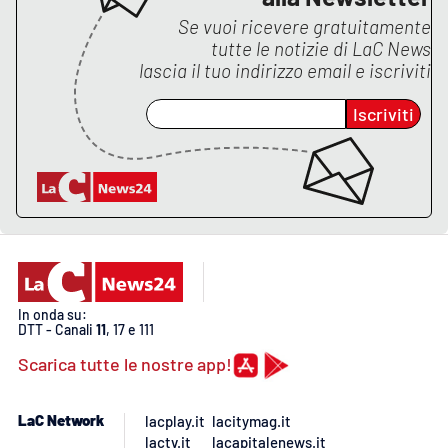
Lacplay.it
Se vuoi ricevere gratuitamente
tutte le notizie di
LaC News
Lactv.it
lascia il tuo indirizzo email e iscriviti
Laconair.it
Iscriviti
Lacitymag.it
Lacapitalenews.it
Ilreggino.it
Cosenzachannel.it
In onda su:
DTT - Canali
11
, 17 e 111
Ilvibonese.it
Scarica tutte le nostre app!
Catanzarochannel.it
LaC Network
lacplay.it
lacitymag.it
lactv.it
lacapitalenews.it