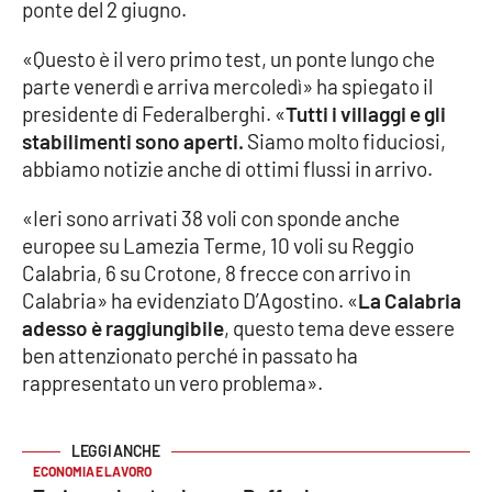
ponte del 2 giugno.
Cultura
«Questo è il vero primo test, un ponte lungo che
parte venerdì e arriva mercoledì» ha spiegato il
Economia e Lavoro
presidente di Federalberghi. «
Tutti i villaggi e gli
stabilimenti sono aperti.
Siamo molto fiduciosi,
Politica
abbiamo notizie anche di ottimi flussi in arrivo.
Sanità
«Ieri sono arrivati 38 voli con sponde anche
europee su Lamezia Terme, 10 voli su Reggio
Società
Calabria, 6 su Crotone, 8 frecce con arrivo in
Calabria» ha evidenziato D’Agostino. «
La Calabria
adesso è raggiungibile
, questo tema deve essere
Sport
ben attenzionato perché in passato ha
rappresentato un vero problema».
RUBRICHE
Good Morning Vietnam
ECONOMIA E LAVORO