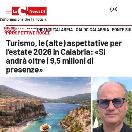
TEMI DEL
INCENDI CALABRIA
CALDO CALABRIA
PONTE SU
HOME PAGE
ECONOMIA E LAVORO
GIORNO
PROSPETTIVE ROSEE
Vai
Turismo, le (alte) aspettative per
SEZIONI
l’estate 2026 in Calabria: «Si
andrà oltre i 9,5 milioni di
Cronaca
presenze»
Politica
Attualità
Economia e lavoro
Italia Mondo