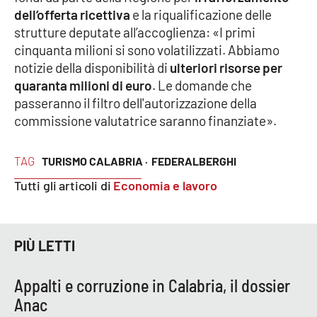
dell’offerta ricettiva
e la riqualificazione delle
strutture deputate all’accoglienza: «I primi
cinquanta milioni si sono volatilizzati. Abbiamo
EDIZIONI
LOCALI
notizie della disponibilità di
ulteriori risorse per
quaranta milioni di euro
. Le domande che
Catanzaro
passeranno il filtro dell'autorizzazione della
commissione valutatrice saranno finanziate».
Crotone
Vibo Valentia
TAG
TURISMO CALABRIA ·
FEDERALBERGHI
Tutti gli articoli di
Economia e lavoro
Reggio Calabria
Cosenza
PIÙ LETTI
Lamezia Terme
Appalti e corruzione in Calabria, il dossier
Anac