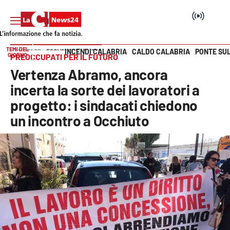
TEMI DEL
INCENDI CALABRIA
CALDO CALABRIA
PONTE SU
HOME PAGE
ECONOMIA E LAVORO
GIORNO
PREOCCUPATI PER IL FUTURO
Vai
Vertenza Abramo, ancora
SEZIONI
incerta la sorte dei lavoratori a
progetto: i sindacati chiedono
Cronaca
un incontro a Occhiuto
Politica
Attualità
Economia e lavoro
Italia Mondo