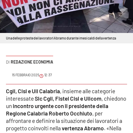
Sanità
Sport
Cultura
Una delle proteste dei lavoratori Abramo durante i mesi caldi della vertenza
Podcast
REDAZIONE ECONOMIA
Meteo
15 FEBBRAIO 2025
12:37
Editoriali
Cgil, Cisl e Uil Calabria
, insieme alle categorie
interessate
Slc Cgil, Fistel Cisl e Uilcom
, chiedono
VIDEO
un
incontro urgente con il presidente della
Regione Calabria Roberto Occhiuto
, per
Ambiente
affrontare e definire la situazione dei lavoratori a
progetto coinvolti nella
vertenza Abramo
. «Nella
Cronaca