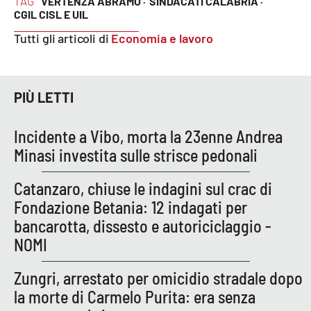
TAG
VERTENZA ABRAMO ·
SINDACATI CALABRIA ·
PROGETTI
SPECIALI
CGIL CISL E UIL
Buona Sanità Calabria
Tutti gli articoli di
Economia e lavoro
LA
CALABRIAVISIONE
PIÙ LETTI
Destinazioni
Incidente a Vibo, morta la 23enne Andrea
Minasi investita sulle strisce pedonali
Eventi
Catanzaro, chiuse le indagini sul crac di
Food
Fondazione Betania: 12 indagati per
bancarotta, dissesto e autoriciclaggio -
Storie
NOMI
Zungri, arrestato per omicidio stradale dopo
LAC
NETWORK
la morte di Carmelo Purita: era senza