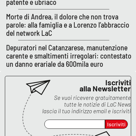
patente e ubriaco
Lacplay.it
Morte di Andrea, il dolore che non trova
Lactv.it
parole: alla famiglia e a Lorenzo l’abbraccio
del network LaC
Laconair.it
Depuratori nel Catanzarese, manutenzione
Lacitymag.it
carente e smaltimenti irregolari: contestato
un danno erariale da 600mila euro
Lacapitalenews.it
Ilreggino.it
Iscriviti
alla Newsletter
Cosenzachannel.it
Se vuoi ricevere gratuitamente
tutte le notizie di
LaC News
Ilvibonese.it
lascia il tuo indirizzo email e iscriviti
Iscriviti
Catanzarochannel.it