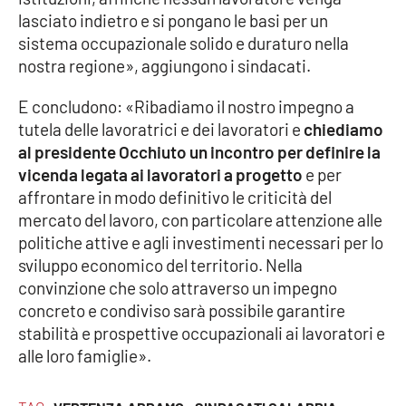
lasciato indietro e si pongano le basi per un
sistema occupazionale solido e duraturo nella
nostra regione», aggiungono i sindacati.
EDIZIONI
LOCALI
E concludono: «Ribadiamo il nostro impegno a
Catanzaro
tutela delle lavoratrici e dei lavoratori e
chiediamo
al presidente Occhiuto un incontro per definire la
Crotone
vicenda legata ai lavoratori a progetto
e per
affrontare in modo definitivo le criticità del
Vibo Valentia
mercato del lavoro, con particolare attenzione alle
politiche attive e agli investimenti necessari per lo
Reggio Calabria
sviluppo economico del territorio. Nella
convinzione che solo attraverso un impegno
Cosenza
concreto e condiviso sarà possibile garantire
stabilità e prospettive occupazionali ai lavoratori e
Lamezia Terme
alle loro famiglie».