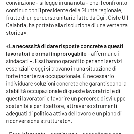
convinzione – si legge in una nota – che il confronto
continuo con il presidente della Giunta regionale,
Cultura
frutto di un percorso unitario fatto da Cgil, Cisl e Uil
Calabria, ha portato alla risoluzione di una vertenza
Economia e Lavoro
storica».
Politica
«
La necessità di dare risposte concrete a questi
lavoratori è ormai improrogabile
– affermano i
Sanità
sindacati –. Essi hanno garantito per anni servizi
essenziali e oggi si trovano in una situazione di
Società
forte incertezza occupazionale. È necessario
individuare soluzioni concrete che garantiscano la
Sport
stabilità occupazionale di queste lavoratrici e di
questi lavoratori e favorire un percorso di sviluppo
sostenibile per il settore, attraverso strumenti
RUBRICHE
adeguati di politica attiva del lavoro e un piano di
riconversione strutturato».
Good Morning Vietnam