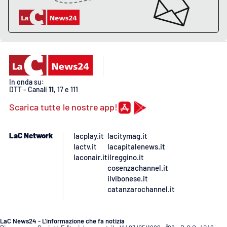
APP
Android
Apple
In onda su:
DTT - Canali
11
, 17 e 111
Scarica tutte le nostre app!
LaC Network
lacplay.it
lacitymag.it
lactv.it
lacapitalenews.it
laconair.it
ilreggino.it
cosenzachannel.it
ilvibonese.it
catanzarochannel.it
LaC News24 - L’informazione che fa notizia