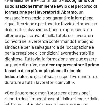
«Parallelamente – continuano –
accogliamo con
Parchi Marini Calabria
soddisfazione l’imminente avvio del percorso di
formazione per i lavoratori di Abramo
, un
Leggendo Alvaro insieme
passaggio essenziale per garantire la loro piena
riqualificazione e per favorire l’avvio del processo
Imprese Di Calabria
di dematerializzazione. Questo rappresenta un
ulteriore passo avanti nella tutela dei lavoratori
Le perfidie di Antonella Grippo
coinvolti nella vertenza confermando l’impegno
sindacale per la salvaguardia dell’occupazione e
Venti di comunicazione
per la creazione di condizioni lavorative stabili e
dignitose. Tuttavia, la formazione non può essere
un punto di arrivo, ma
deve rappresentare il primo
tassello di un più ampio piano di rilancio
STREAMING
industriale
che garantisca prospettive concrete e
LaC TV
durature a tutti i lavoratori coinvolti».
LaC Network
«Continueremo a monitorare con attenzione il
rispetto degli impegni assunti dalle aziende e dalle
istituzioni, affinché nessun lavoratore venga
LaC OnAir