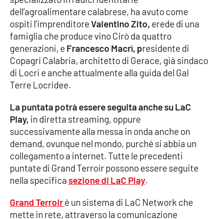
dell’agroalimentare calabrese, ha avuto come
Cultura
ospiti l'imprenditore
Valentino Zito,
erede di una
famiglia che produce vino Cirò da quattro
Economia e Lavoro
generazioni, e
Francesco Macrì, p
residente di
Copagri Calabria, architetto di Gerace, già sindaco
Politica
di Locri e anche attualmente alla guida del Gal
Terre Locridee.
Sanità
La puntata potrà essere seguita anche su LaC
Play,
in diretta streaming, oppure
Società
successivamente alla messa in onda anche on
demand, ovunque nel mondo, purché si abbia un
Sport
collegamento a internet. Tutte le precedenti
puntate di Grand Terroir possono essere seguite
nella specifica
sezione di LaC Play
.
RUBRICHE
Grand Terroir
è un sistema di LaC Network che
Good Morning Vietnam
mette in rete, attraverso la comunicazione