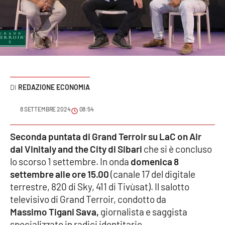
Sanità
Sport
Cultura
Podcast
REDAZIONE ECONOMIA
Meteo
8 SETTEMBRE 2024
08:54
Editoriali
Seconda puntata di Grand Terroir su LaC on Air
dal Vinitaly and the City di Sibari
che si è concluso
lo scorso 1 settembre. In onda
domenica 8
settembre alle ore 15.00
(canale 17 del digitale
VIDEO
terrestre, 820 di Sky, 411 di Tivùsat). Il salotto
Ambiente
televisivo di Grand Terroir, condotto da
Massimo Tigani Sava,
giornalista e saggista
Cronaca
specializzato in radici identitarie