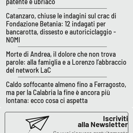
patente e ubriaco
Catanzaro, chiuse le indagini sul crac di
EDIZIONI
Fondazione Betania: 12 indagati per
LOCALI
bancarotta, dissesto e autoriciclaggio -
Catanzaro
NOMI
Crotone
Morte di Andrea, il dolore che non trova
parole: alla famiglia e a Lorenzo l’abbraccio
Vibo Valentia
del network LaC
Reggio Calabria
Caldo soffocante almeno fino a Ferragosto,
ma per la Calabria la fine è ancora più
Cosenza
lontana: ecco cosa ci aspetta
Lamezia Terme
Iscriviti
alla Newsletter