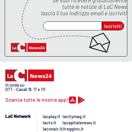
Se vuoi ricevere gratuitamente
PROGETTI
SPECIALI
tutte le notizie di
LaC News
lascia il tuo indirizzo email e iscriviti
Buona Sanità Calabria
Iscriviti
LA
CALABRIAVISIONE
Destinazioni
Eventi
Food
In onda su:
DTT - Canali
11
, 17 e 111
Storie
Scarica tutte le nostre app!
LaC Network
lacplay.it
lacitymag.it
LAC
NETWORK
lactv.it
lacapitalenews.it
laconair.it
ilreggino.it