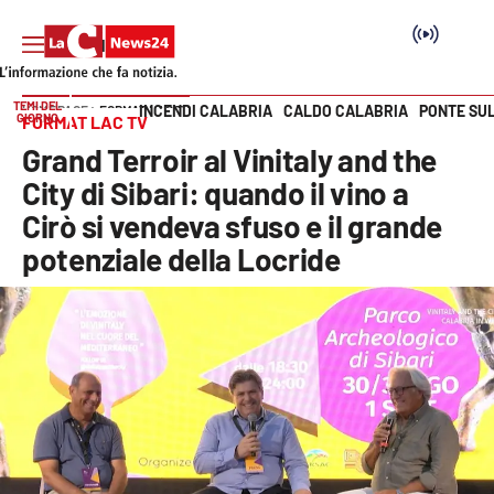
TEMI DEL
INCENDI CALABRIA
CALDO CALABRIA
PONTE SU
HOME PAGE
FORMAT LAC TV
GIORNO
FORMAT LAC TV
Vai
Grand Terroir al Vinitaly and the
SEZIONI
City di Sibari: quando il vino a
Cirò si vendeva sfuso e il grande
Cronaca
potenziale della Locride
Politica
Attualità
Economia e lavoro
Italia Mondo