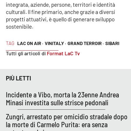
integrata, aziende, persone, territori e identità
Parchi Marini Calabria
culturali. Il fine primario, anche grazie a diversi
progetti attuativi, è quello di generare sviluppo
Leggendo Alvaro insieme
sostenibile.
Imprese Di Calabria
TAG
LAC ON AIR ·
VINITALY ·
GRAND TERROIR ·
SIBARI
Le perfidie di Antonella Grippo
Tutti gli articoli di
Format LaC Tv
Venti di comunicazione
PIÙ LETTI
STREAMING
Incidente a Vibo, morta la 23enne Andrea
LaC TV
Minasi investita sulle strisce pedonali
LaC Network
Zungri, arrestato per omicidio stradale dopo
la morte di Carmelo Purita: era senza
LaC OnAir