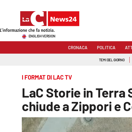
Sezioni
ENGLISH VERSION
Cronaca
CRONACA
POLITICA
AT
Politica
TEMI DEL GIORNO
Attualità
I FORMAT DI LAC TV
Economia e lavoro
LaC Storie in Terra S
Italia Mondo
chiude a Zippori e 
Sanità
Sport