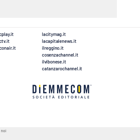
cplay.it
lacitymag.it
ctv.it
lacapitalenews.it
conair.it
ilreggino.it
cosenzachannel.it
ilvibonese.it
catanzarochannel.it
 noi