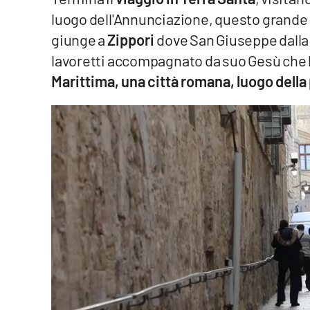
luogo dell'Annunciazione, questo grande m
Venti di comunicazione
giunge a
Zippori
dove San Giuseppe dalla 
lavoretti accompagnato da suo Gesù che lo
Streaming
Marittima, una città romana, luogo della 
LaC TV
LaC Network
LaC OnAir
Edizioni
locali
Catanzaro
Crotone
Vibo Valentia