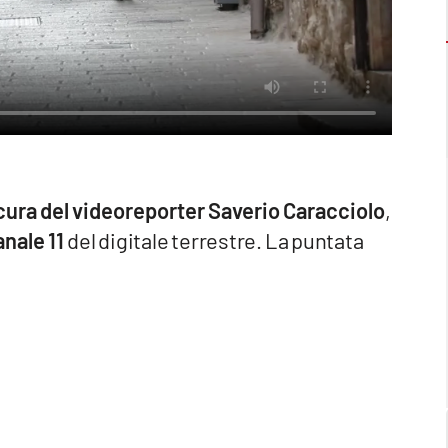
 cura del videoreporter Saverio Caracciolo
,
anale 11
del digitale terrestre. La puntata