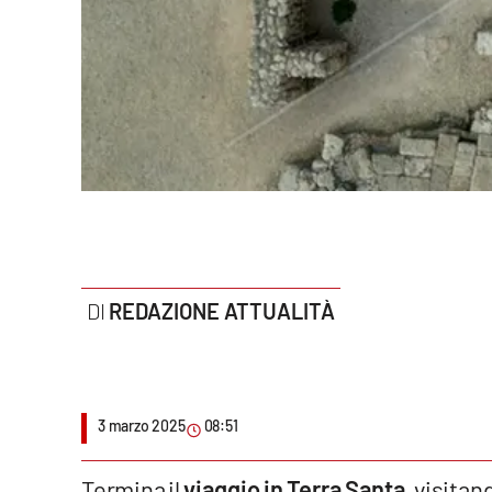
Politica
Sanità
Società
Sport
Rubriche
Good Morning Vietnam
REDAZIONE ATTUALITÀ
Parchi Marini Calabria
Leggendo Alvaro insieme
3 marzo 2025
08:51
Imprese Di Calabria
Le perfidie di Antonella Grippo
Termina il
viaggio in Terra Santa
, visitan