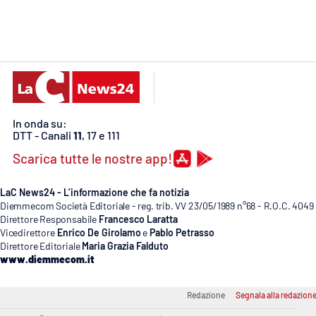
Cosenzachannel.it
Ilvibonese.it
Catanzarochannel.it
In onda su:
App
DTT - Canali
11
, 17 e 111
Android
Scarica tutte le nostre app!
Apple
LaC News24 - L’informazione che fa notizia
Diemmecom Società Editoriale - reg. trib. VV 23/05/1989 n°68 - R.O.C. 4049
Direttore Responsabile
Francesco Laratta
Vicedirettore
Enrico De Girolamo
e
Pablo Petrasso
Direttore Editoriale
Maria Grazia Falduto
Vai
www.diemmecom.it
Redazione
Segnala alla redazion