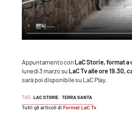
Reggio Calabria
Cosenza
Lamezia Terme
Progetti
Appuntamento con
LaC Storie, format a
speciali
lunedì 3 marzo su
LaC Tv alle ore 19.30, c
Buona Sanità Calabria
sarà poi disponibile su LaC Play.
La
TAG
LAC STORIE ·
TERRA SANTA
Calabriavisione
Tutti gli articoli di
Format LaC Tv
Destinazioni
Eventi