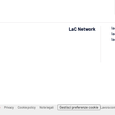
la
LaC Network
la
la
Gestisci preferenze cookie
e
Privacy
Cookie policy
Note legali
Lavora con