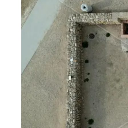
Cultura
Podcast
Meteo
Editoriali
Video
Ambiente
Cronaca
Cultura
Economia e Lavoro