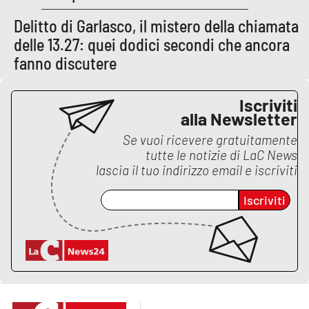
Delitto di Garlasco, il mistero della chiamata
delle 13.27: quei dodici secondi che ancora
EDIZIONI
LOCALI
fanno discutere
Catanzaro
Iscriviti
alla Newsletter
Crotone
Se vuoi ricevere gratuitamente
Vibo Valentia
tutte le notizie di
LaC News
lascia il tuo indirizzo email e iscriviti
Reggio Calabria
Iscriviti
Cosenza
Lamezia Terme