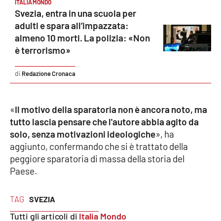
ITALIA MONDO
Svezia, entra in una scuola per
Cultura
adulti e spara all’impazzata:
almeno 10 morti. La polizia: «Non
Economia e Lavoro
è terrorismo»
Politica
Redazione Cronaca
Sanità
«
Il motivo della sparatoria non è ancora noto, ma
tutto lascia pensare che l'autore abbia agito da
Società
solo, senza motivazioni ideologiche
», ha
aggiunto, confermando che si è trattato della
Sport
peggiore sparatoria di massa della storia del
Paese.
RUBRICHE
TAG
SVEZIA
Good Morning Vietnam
Tutti gli articoli di
Italia Mondo