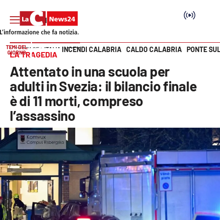
TEMI DEL
INCENDI CALABRIA
CALDO CALABRIA
PONTE SU
HOME PAGE
ITALIA MONDO
GIORNO
LA TRAGEDIA
Vai
Attentato in una scuola per
SEZIONI
adulti in Svezia: il bilancio finale
è di 11 morti, compreso
Cronaca
l’assassino
Politica
Attualità
Economia e lavoro
Italia Mondo