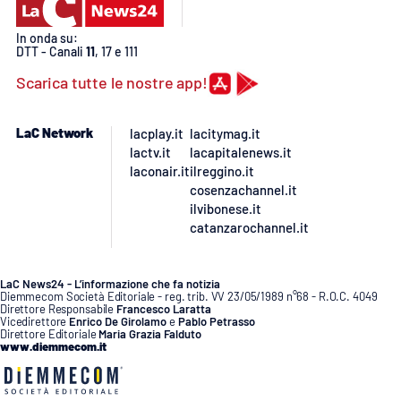
PROGETTI
SPECIALI
In onda su:
Buona Sanità Calabria
DTT - Canali
11
, 17 e 111
Scarica tutte le nostre app!
LA
CALABRIAVISIONE
LaC Network
lacplay.it
lacitymag.it
lactv.it
lacapitalenews.it
Destinazioni
laconair.it
ilreggino.it
cosenzachannel.it
Eventi
ilvibonese.it
catanzarochannel.it
Food
LaC News24 - L’informazione che fa notizia
Storie
Diemmecom Società Editoriale - reg. trib. VV 23/05/1989 n°68 - R.O.C. 4049
Direttore Responsabile
Francesco Laratta
Vicedirettore
Enrico De Girolamo
e
Pablo Petrasso
Direttore Editoriale
Maria Grazia Falduto
www.diemmecom.it
LAC
NETWORK