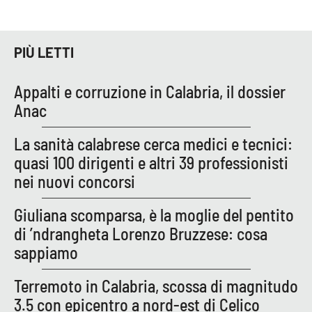
Parchi Marini Calabria
Leggendo Alvaro insieme
PIÙ LETTI
Imprese Di Calabria
Appalti e corruzione in Calabria, il dossier
Anac
Le perfidie di Antonella Grippo
La sanità calabrese cerca medici e tecnici:
Venti di comunicazione
quasi 100 dirigenti e altri 39 professionisti
nei nuovi concorsi
STREAMING
Giuliana scomparsa, è la moglie del pentito
di ’ndrangheta Lorenzo Bruzzese: cosa
LaC TV
sappiamo
LaC Network
Terremoto in Calabria, scossa di magnitudo
3.5 con epicentro a nord-est di Celico
LaC OnAir