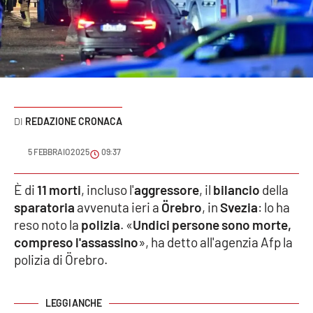
Sanità
Sport
Cultura
Podcast
REDAZIONE CRONACA
Meteo
5 FEBBRAIO 2025
09:37
Editoriali
È di
11 morti
, incluso l'
aggressore
, il
bilancio
della
sparatoria
avvenuta ieri a
Örebro
, in
Svezia
: lo ha
reso noto la
polizia
. «
Undici persone sono morte,
compreso l'assassino
», ha detto all'agenzia Afp la
VIDEO
polizia di Örebro.
Ambiente
Cronaca