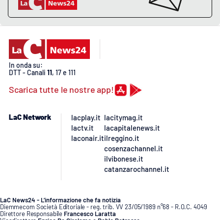
EDIZIONI
LOCALI
Catanzaro
In onda su:
DTT - Canali
11
, 17 e 111
Crotone
Scarica tutte le nostre app!
Vibo Valentia
LaC Network
lacplay.it
lacitymag.it
lactv.it
lacapitalenews.it
Reggio Calabria
laconair.it
ilreggino.it
cosenzachannel.it
ilvibonese.it
Cosenza
catanzarochannel.it
Lamezia Terme
LaC News24 - L’informazione che fa notizia
Diemmecom Società Editoriale - reg. trib. VV 23/05/1989 n°68 - R.O.C. 4049
Direttore Responsabile
Francesco Laratta