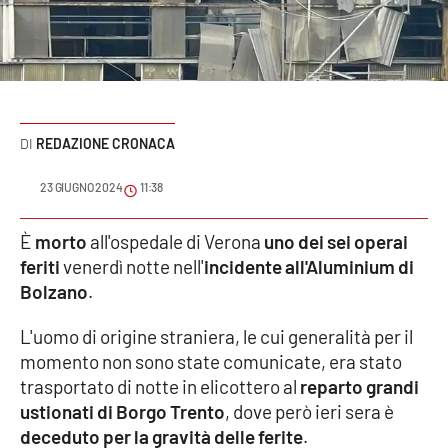
Sanità
Sport
Cultura
REDAZIONE CRONACA
Podcast
23 GIUGNO 2024
11:38
Meteo
È
morto
all'ospedale di Verona
uno dei sei operai
feriti
venerdì notte nell'
incidente all'Aluminium di
Editoriali
Bolzano
.
L'uomo di origine straniera, le cui generalità per il
VIDEO
momento non sono state comunicate, era stato
trasportato di notte in elicottero al
reparto grandi
Ambiente
ustionati di Borgo Trento
, dove però ieri sera è
deceduto per la gravità delle ferite
.
Cronaca