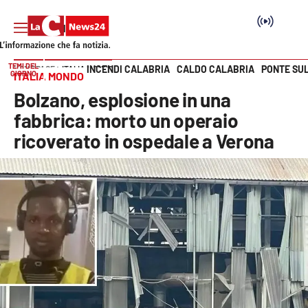
TEMI DEL
INCENDI CALABRIA
CALDO CALABRIA
PONTE SU
HOME PAGE
ITALIA MONDO
GIORNO
ITALIA MONDO
Vai
Bolzano, esplosione in una
SEZIONI
fabbrica: morto un operaio
ricoverato in ospedale a Verona
Cronaca
Politica
Attualità
Economia e lavoro
Italia Mondo