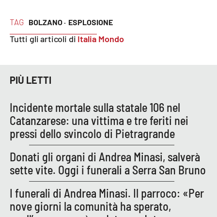
Cultura
TAG
BOLZANO ·
ESPLOSIONE
Tutti gli articoli di
Italia Mondo
Economia e Lavoro
Politica
PIÙ LETTI
Sanità
Incidente mortale sulla statale 106 nel
Catanzarese: una vittima e tre feriti nei
Società
pressi dello svincolo di Pietragrande
Sport
Donati gli organi di Andrea Minasi, salverà
sette vite. Oggi i funerali a Serra San Bruno
RUBRICHE
I funerali di Andrea Minasi. Il parroco: «Per
Good Morning Vietnam
nove giorni la comunità ha sperato,