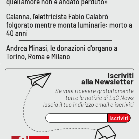
quell’amore non è andato perduto»
Parchi Marini Calabria
Calanna, l'elettricista Fabio Calabrò
Leggendo Alvaro insieme
folgorato mentre monta luminarie: morto a
40 anni
Imprese Di Calabria
Andrea Minasi, le donazioni d'organo a
Le perfidie di Antonella Grippo
Torino, Roma e Milano
Venti di comunicazione
Iscriviti
alla Newsletter
Se vuoi ricevere gratuitamente
STREAMING
tutte le notizie di
LaC News
lascia il tuo indirizzo email e iscriviti
LaC TV
Iscriviti
LaC Network
LaC OnAir