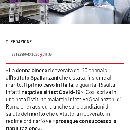
Sanità
Sport
Cultura
REDAZIONE
Podcast
26 FEBBRAIO 2020
18:35
Meteo
«La
donna cinese
ricoverata dal 30 gennaio
all’
Istituto
Spallanzani
che è stata, insieme al
Editoriali
marito,
il primo caso in Italia
, è guarita. Risulta
infatti
negativa al test Covid-19
». Così scrive in
una nota l’istituto malattie infettive Spallanzani di
VIDEO
Roma che rassicura anche sulle condizioni di
Ambiente
salute del
marito
che è «tuttora ricoverato in
regime ordinario» e «
prosegue con successo la
Cronaca
riabilitazione
».