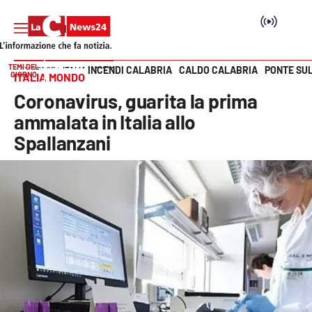
TEMI DEL
INCENDI CALABRIA
CALDO CALABRIA
PONTE SU
HOME PAGE
ITALIA MONDO
GIORNO
ITALIA MONDO
Vai
Coronavirus, guarita la prima
SEZIONI
ammalata in Italia allo
Spallanzani
Cronaca
Politica
Attualità
Economia e lavoro
Italia Mondo