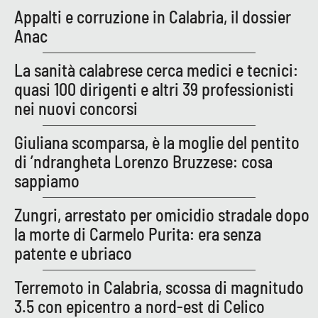
Lacplay.it
Appalti e corruzione in Calabria, il dossier
Anac
Lactv.it
La sanità calabrese cerca medici e tecnici:
Laconair.it
quasi 100 dirigenti e altri 39 professionisti
nei nuovi concorsi
Lacitymag.it
Giuliana scomparsa, è la moglie del pentito
Lacapitalenews.it
di ’ndrangheta Lorenzo Bruzzese: cosa
sappiamo
Ilreggino.it
Zungri, arrestato per omicidio stradale dopo
Cosenzachannel.it
la morte di Carmelo Purita: era senza
patente e ubriaco
Ilvibonese.it
Terremoto in Calabria, scossa di magnitudo
Catanzarochannel.it
3.5 con epicentro a nord-est di Celico