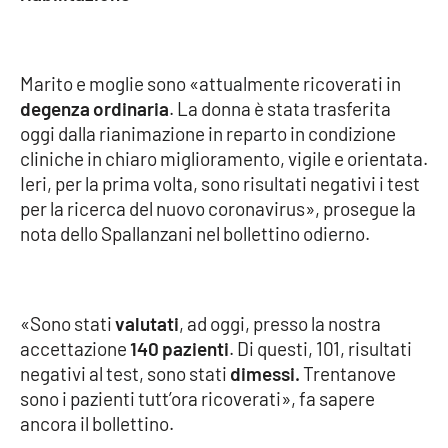
Cultura
Marito e moglie sono «attualmente ricoverati in
Economia e Lavoro
degenza ordinaria
. La donna è stata trasferita
oggi dalla rianimazione in reparto in condizione
Politica
cliniche in chiaro miglioramento, vigile e orientata.
Ieri, per la prima volta, sono risultati negativi i test
Sanità
per la ricerca del nuovo coronavirus», prosegue la
nota dello Spallanzani nel bollettino odierno.
Società
Sport
«Sono stati
valutati
, ad oggi, presso la nostra
accettazione
140 pazienti
. Di questi, 101, risultati
negativi al test, sono stati
dimessi.
Trentanove
RUBRICHE
sono i pazienti tutt’ora ricoverati», fa sapere
Good Morning Vietnam
ancora il bollettino.