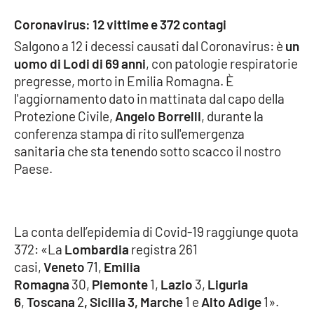
Parchi Marini Calabria
Coronavirus: 12 vittime e 372 contagi
Salgono a 12 i decessi causati dal Coronavirus: è
un
Leggendo Alvaro insieme
uomo di Lodi di 69 anni
, con patologie respiratorie
pregresse, morto in Emilia Romagna. È
Imprese Di Calabria
l'aggiornamento dato in mattinata dal capo della
Protezione Civile,
Angelo Borrelli
, durante la
Le perfidie di Antonella Grippo
conferenza stampa di rito sull'emergenza
sanitaria che sta tenendo sotto scacco il nostro
Venti di comunicazione
Paese.
STREAMING
La conta dell’epidemia di Covid-19 raggiunge quota
LaC TV
372: «La
Lombardia
registra 261
casi,
Veneto
71,
Emilia
LaC Network
Romagna
30,
Piemonte
1,
Lazio
3,
Liguria
6
,
Toscana
2
, Sicilia 3, Marche
1 e
Alto Adige
1».
LaC OnAir