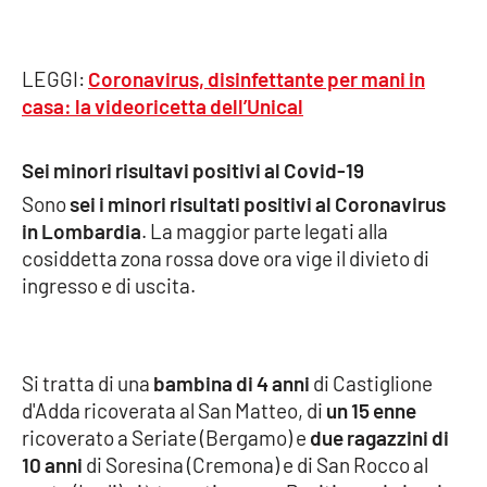
LEGGI:
Coronavirus, disinfettante per mani in
EDIZIONI
LOCALI
casa: la videoricetta dell’Unical
Catanzaro
Sei minori risultavi positivi al Covid-19
Crotone
Sono
sei i minori risultati positivi al Coronavirus
in
Lombardia
. La maggior parte legati alla
Vibo Valentia
cosiddetta zona rossa dove ora vige il divieto di
ingresso e di uscita.
Reggio Calabria
Cosenza
Si tratta di una
bambina di 4 anni
di Castiglione
Lamezia Terme
d'Adda ricoverata al San Matteo, di
un 15 enne
ricoverato a Seriate (Bergamo) e
due ragazzini di
10 anni
di Soresina (Cremona) e di San Rocco al