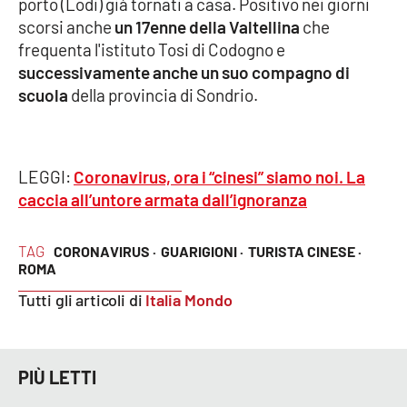
porto (Lodi) già tornati a casa. Positivo nei giorni
PROGETTI
SPECIALI
scorsi anche
un 17enne della Valtellina
che
Buona Sanità Calabria
frequenta l'istituto Tosi di Codogno e
successivamente anche un suo compagno di
scuola
della provincia di Sondrio.
LA
CALABRIAVISIONE
Destinazioni
LEGGI:
Coronavirus, ora i “cinesi” siamo noi. La
caccia all’untore armata dall’ignoranza
Eventi
TAG
CORONAVIRUS ·
GUARIGIONI ·
TURISTA CINESE ·
Food
ROMA
Storie
Tutti gli articoli di
Italia Mondo
LAC
NETWORK
PIÙ LETTI