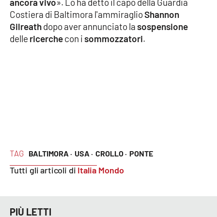
ancora vivo
». Lo ha detto il capo della Guardia
Parchi Marini Calabria
Costiera di Baltimora l'ammiraglio
Shannon
Gilreath
dopo aver annunciato la
sospensione
Leggendo Alvaro insieme
delle
ricerche
con i
sommozzatori
.
Imprese Di Calabria
Le perfidie di Antonella Grippo
Venti di comunicazione
STREAMING
TAG
BALTIMORA ·
USA ·
CROLLO ·
PONTE
LaC TV
Tutti gli articoli di
Italia Mondo
LaC Network
PIÙ LETTI
LaC OnAir