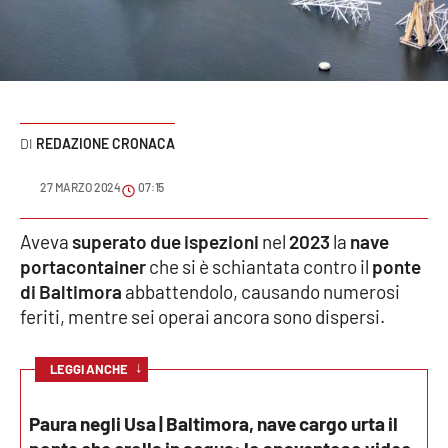
Sanità
Sport
Cultura
REDAZIONE CRONACA
Podcast
27 MARZO 2024
07:15
Meteo
Aveva
superato due ispezioni
nel
2023
la
nave
portacontainer
che si è schiantata contro il
ponte
Editoriali
di Baltimora
abbattendolo, causando numerosi
feriti, mentre sei operai ancora sono dispersi.
VIDEO
↓
LEGGI ANCHE
Ambiente
Paura negli Usa | Baltimora, nave cargo urta il
Cronaca