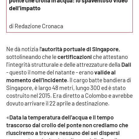
ponte che crolla in acqua: lo spaventoso video
dell’impatto
Cultura
di Redazione Cronaca
Economia e Lavoro
Politica
Ne dà notizia l
'autorità portuale di Singapore
,
sottolineando che le
certificazioni
che attestano
Sanità
l'integrità strutturale e delle attrezzature della
Dali
- questo il nome del natante - erano
valide al
Società
momento dell'incidente
. Il cargo batte bandiera di
Singapore, è largo 48 metri, lungo 300 ed è stato
Sport
costruito nel 2015. Era diretto a Colombo e avrebbe
dovuto arrivare il 22 aprile a destinazione.
RUBRICHE
«
Data la temperatura dell'acqua e il tempo
trascorso dal crollo del ponte non crediamo che
Good Morning Vietnam
riusciremo a trovare nessuno dei sei dispersi