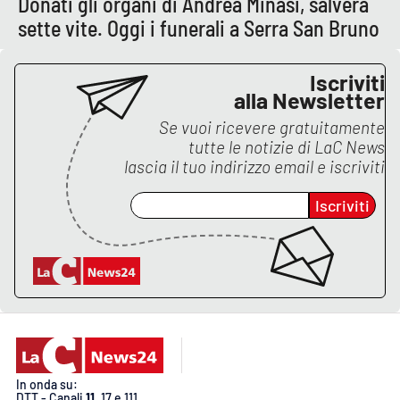
Donati gli organi di Andrea Minasi, salverà
PROGETTI
SPECIALI
sette vite. Oggi i funerali a Serra San Bruno
Buona Sanità Calabria
Iscriviti
alla Newsletter
LA
CALABRIAVISIONE
Se vuoi ricevere gratuitamente
tutte le notizie di
LaC News
Destinazioni
lascia il tuo indirizzo email e iscriviti
Eventi
Iscriviti
Food
Storie
LAC
NETWORK
In onda su:
DTT - Canali
11
, 17 e 111