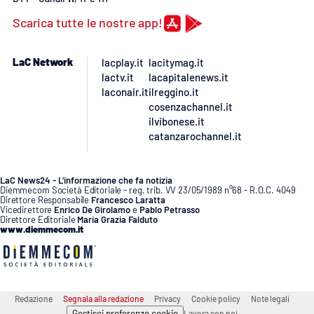
Lacplay.it
Scarica tutte le nostre app!
Lactv.it
LaC Network
lacplay.it
lacitymag.it
Laconair.it
lactv.it
lacapitalenews.it
laconair.it
ilreggino.it
cosenzachannel.it
Lacitymag.it
ilvibonese.it
catanzarochannel.it
Lacapitalenews.it
Ilreggino.it
LaC News24 - L’informazione che fa notizia
Diemmecom Società Editoriale - reg. trib. VV 23/05/1989 n°68 - R.O.C. 4049
Direttore Responsabile
Francesco Laratta
Vicedirettore
Enrico De Girolamo
e
Pablo Petrasso
Cosenzachannel.it
Direttore Editoriale
Maria Grazia Falduto
www.diemmecom.it
Ilvibonese.it
Catanzarochannel.it
Redazione
Segnala alla redazione
Privacy
Cookie policy
Note legali
Gestisci preferenze cookie
Lavora con noi