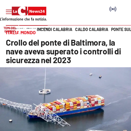
TEMI DEL
INCENDI CALABRIA
CALDO CALABRIA
PONTE SU
HOME PAGE
ITALIA MONDO
GIORNO
ITALIA MONDO
Vai
Crollo del ponte di Baltimora, la
SEZIONI
nave aveva superato i controlli di
sicurezza nel 2023
Cronaca
Politica
Attualità
Economia e lavoro
Italia Mondo