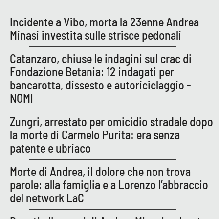
Incidente a Vibo, morta la 23enne Andrea
Minasi investita sulle strisce pedonali
EDIZIONI
LOCALI
Catanzaro, chiuse le indagini sul crac di
Catanzaro
Fondazione Betania: 12 indagati per
bancarotta, dissesto e autoriciclaggio -
Crotone
NOMI
Vibo Valentia
Zungri, arrestato per omicidio stradale dopo
la morte di Carmelo Purita: era senza
Reggio Calabria
patente e ubriaco
Cosenza
Morte di Andrea, il dolore che non trova
parole: alla famiglia e a Lorenzo l’abbraccio
Lamezia Terme
del network LaC