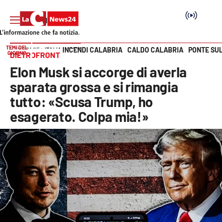
TEMI DEL
INCENDI CALABRIA
CALDO CALABRIA
PONTE SU
HOME PAGE
ITALIA MONDO
GIORNO
DIETROFRONT
Vai
Elon Musk si accorge di averla
SEZIONI
sparata grossa e si rimangia
tutto: «Scusa Trump, ho
Cronaca
esagerato. Colpa mia!»
Politica
Attualità
Economia e lavoro
Italia Mondo