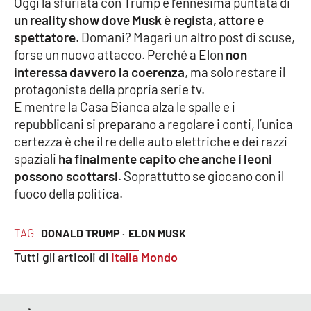
Oggi la sfuriata con Trump è l’ennesima puntata di
un reality show dove Musk è regista, attore e
APP
spettatore
. Domani? Magari un altro post di scuse,
forse un nuovo attacco. Perché a Elon
non
Android
interessa davvero la coerenza
, ma solo restare il
protagonista della propria serie tv.
Apple
E mentre la Casa Bianca alza le spalle e i
repubblicani si preparano a regolare i conti, l’unica
certezza è che il re delle auto elettriche e dei razzi
spaziali
ha finalmente capito che anche i leoni
possono scottarsi
. Soprattutto se giocano con il
fuoco della politica.
TAG
DONALD TRUMP ·
ELON MUSK
Tutti gli articoli di
Italia Mondo