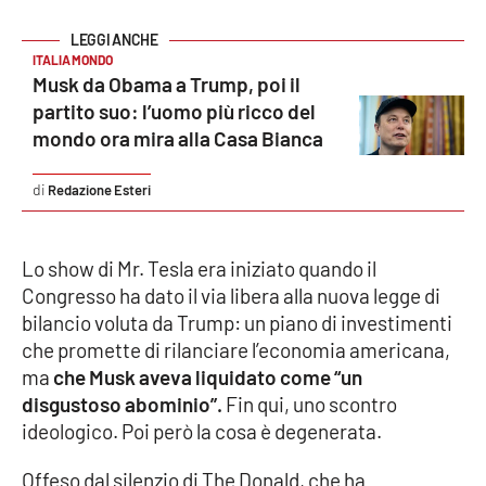
Parchi Marini Calabria
ITALIA MONDO
Leggendo Alvaro insieme
Musk da Obama a Trump, poi il
partito suo: l’uomo più ricco del
Imprese Di Calabria
mondo ora mira alla Casa Bianca
Le perfidie di Antonella Grippo
Redazione Esteri
Venti di comunicazione
Lo show di Mr. Tesla era iniziato quando il
Congresso ha dato il via libera alla nuova legge di
bilancio voluta da Trump: un piano di investimenti
STREAMING
che promette di rilanciare l’economia americana,
LaC TV
ma
che Musk aveva liquidato come “un
disgustoso abominio”.
Fin qui, uno scontro
LaC Network
ideologico. Poi però la cosa è degenerata.
Offeso dal silenzio di The Donald, che ha
LaC OnAir