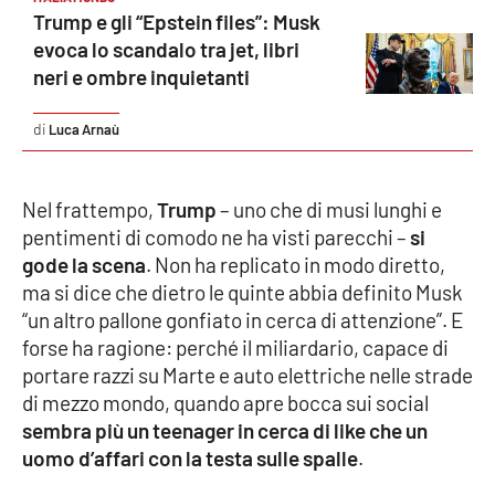
PROGETTI
SPECIALI
Trump e gli “Epstein files”: Musk
evoca lo scandalo tra jet, libri
Buona Sanità Calabria
neri e ombre inquietanti
Luca Arnaù
LA
CALABRIAVISIONE
Destinazioni
Nel frattempo,
Trump
– uno che di musi lunghi e
pentimenti di comodo ne ha visti parecchi –
si
Eventi
gode la scena
. Non ha replicato in modo diretto,
ma si dice che dietro le quinte abbia definito Musk
Food
“un altro pallone gonfiato in cerca di attenzione”. E
forse ha ragione: perché il miliardario, capace di
Storie
portare razzi su Marte e auto elettriche nelle strade
di mezzo mondo, quando apre bocca sui social
sembra più un teenager in cerca di like che un
LAC
NETWORK
uomo d’affari con la testa sulle spalle
.