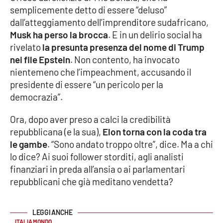
semplicemente detto di essere “deluso”
dall’atteggiamento dell’imprenditore sudafricano,
Musk ha perso la brocca
. E in un delirio social ha
EDIZIONI
LOCALI
rivelato
la presunta presenza del nome di Trump
nei file Epstein
. Non contento, ha invocato
Catanzaro
nientemeno che l’impeachment, accusando il
presidente di essere “un pericolo per la
Crotone
democrazia”.
Vibo Valentia
Ora, dopo aver preso a calci la credibilità
repubblicana (e la sua),
Elon torna con la coda tra
Reggio Calabria
le gambe
. “Sono andato troppo oltre”, dice. Ma a chi
lo dice? Ai suoi follower storditi, agli analisti
Cosenza
finanziari in preda all’ansia o ai parlamentari
repubblicani che già meditano vendetta?
Lamezia Terme
ITALIA MONDO