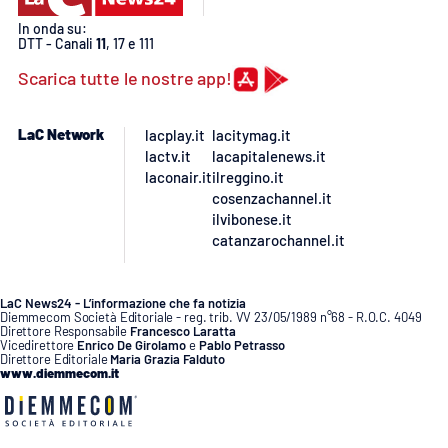
In onda su:
DTT - Canali
11
, 17 e 111
Scarica tutte le nostre app!
LaC Network
lacplay.it
lacitymag.it
lactv.it
lacapitalenews.it
laconair.it
ilreggino.it
cosenzachannel.it
ilvibonese.it
catanzarochannel.it
LaC News24 - L’informazione che fa notizia
Diemmecom Società Editoriale - reg. trib. VV 23/05/1989 n°68 - R.O.C. 4049
Direttore Responsabile
Francesco Laratta
Vicedirettore
Enrico De Girolamo
e
Pablo Petrasso
Direttore Editoriale
Maria Grazia Falduto
www.diemmecom.it