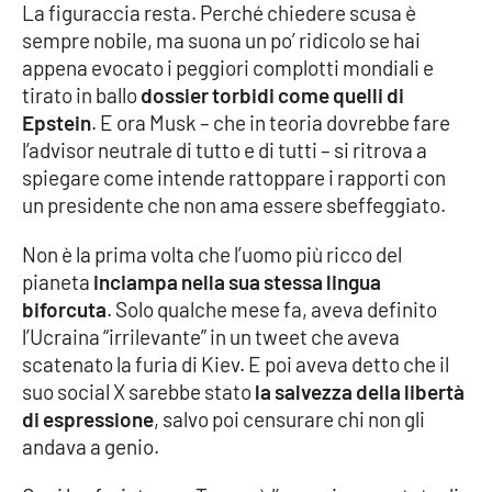
Lacplay.it
La figuraccia resta. Perché chiedere scusa è
sempre nobile, ma suona un po’ ridicolo se hai
Lactv.it
appena evocato i peggiori complotti mondiali e
tirato in ballo
dossier torbidi come quelli di
Laconair.it
Epstein
. E ora Musk – che in teoria dovrebbe fare
l’advisor neutrale di tutto e di tutti – si ritrova a
Lacitymag.it
spiegare come intende rattoppare i rapporti con
un presidente che non ama essere sbeffeggiato.
Lacapitalenews.it
Non è la prima volta che l’uomo più ricco del
pianeta
inciampa nella sua stessa lingua
Ilreggino.it
biforcuta
. Solo qualche mese fa, aveva definito
l’Ucraina “irrilevante” in un tweet che aveva
Cosenzachannel.it
scatenato la furia di Kiev. E poi aveva detto che il
suo social X sarebbe stato
la salvezza della libertà
Ilvibonese.it
di espressione
, salvo poi censurare chi non gli
andava a genio.
Catanzarochannel.it