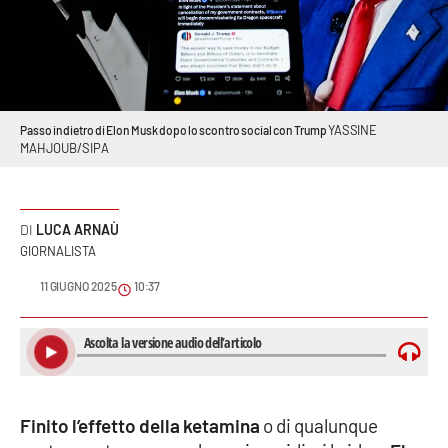
Sanità
Sport
Cultura
YASSINE
Passo indietro di Elon Musk dopo lo scontro social con Trump
MAHJOUB/SIPA
Podcast
Meteo
LUCA ARNAÙ
GIORNALISTA
Editoriali
11 GIUGNO 2025
10:37
VIDEO
Ambiente
Finito l’effetto della ketamina
o di qualunque
Cronaca