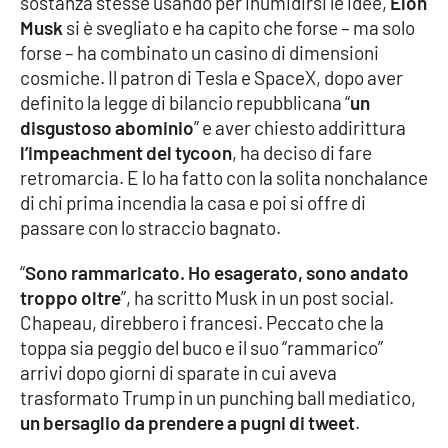
sostanza stesse usando per inumidirsi le idee,
Elon
Musk
si è svegliato e ha capito che forse – ma solo
Cultura
forse – ha combinato un casino di dimensioni
cosmiche. Il patron di Tesla e SpaceX, dopo aver
Economia e Lavoro
definito la legge di bilancio repubblicana “
un
disgustoso abominio
” e aver chiesto addirittura
Politica
l’impeachment del tycoon
, ha deciso di fare
retromarcia. E lo ha fatto con la solita nonchalance
Sanità
di chi prima incendia la casa e poi si offre di
passare con lo straccio bagnato.
Società
“
Sono rammaricato. Ho esagerato, sono andato
troppo oltre
”, ha scritto Musk in un post social.
Sport
Chapeau, direbbero i francesi. Peccato che la
toppa sia peggio del buco e il suo “rammarico”
arrivi dopo giorni di sparate in cui aveva
RUBRICHE
trasformato Trump in un punching ball mediatico,
Good Morning Vietnam
un bersaglio da prendere a pugni di tweet
.