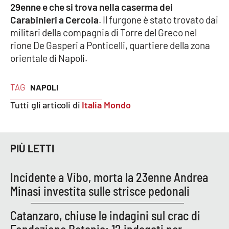
29enne e che si trova nella caserma dei
Carabinieri a Cercola
. Il furgone è stato trovato dai
Cultura
militari della compagnia di Torre del Greco nel
rione De Gasperi a Ponticelli, quartiere della zona
Economia e Lavoro
orientale di Napoli.
Politica
TAG
NAPOLI
Sanità
Tutti gli articoli di
Italia Mondo
Società
PIÙ LETTI
Sport
Incidente a Vibo, morta la 23enne Andrea
Minasi investita sulle strisce pedonali
RUBRICHE
Good Morning Vietnam
Catanzaro, chiuse le indagini sul crac di