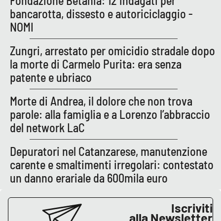
Fondazione Betania: 12 indagati per
Parchi Marini Calabria
bancarotta, dissesto e autoriciclaggio -
NOMI
Leggendo Alvaro insieme
Zungri, arrestato per omicidio stradale dopo
Imprese Di Calabria
la morte di Carmelo Purita: era senza
patente e ubriaco
Le perfidie di Antonella Grippo
Morte di Andrea, il dolore che non trova
Venti di comunicazione
parole: alla famiglia e a Lorenzo l’abbraccio
del network LaC
STREAMING
Depuratori nel Catanzarese, manutenzione
carente e smaltimenti irregolari: contestato
LaC TV
un danno erariale da 600mila euro
LaC Network
Iscriviti
alla Newsletter
LaC OnAir