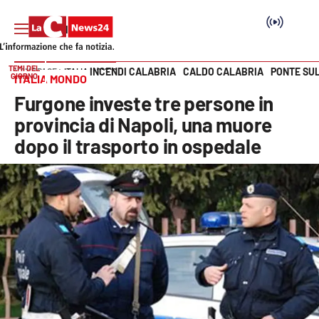
TEMI DEL
INCENDI CALABRIA
CALDO CALABRIA
PONTE SU
HOME PAGE
ITALIA MONDO
GIORNO
ITALIA MONDO
Vai
Furgone investe tre persone in
SEZIONI
provincia di Napoli, una muore
dopo il trasporto in ospedale
Cronaca
Politica
Attualità
Economia e lavoro
Italia Mondo