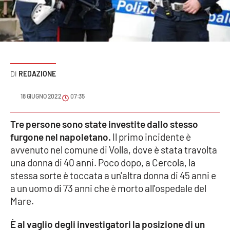
Sanità
Sport
Cultura
REDAZIONE
Podcast
18 GIUGNO 2022
07:35
Meteo
Tre persone sono state investite dallo stesso
furgone nel napoletano.
Il primo incidente è
Editoriali
avvenuto nel comune di Volla, dove è stata travolta
una donna di 40 anni. Poco dopo, a Cercola, la
stessa sorte è toccata a un'altra donna di 45 anni e
VIDEO
a un uomo di 73 anni che è morto all'ospedale del
Ambiente
Mare.
È al vaglio degli investigatori la posizione di un
Cronaca