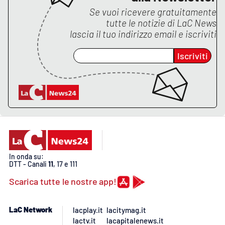
Se vuoi ricevere gratuitamente
tutte le notizie di
LaC News
lascia il tuo indirizzo email e iscriviti
EDIZIONI
LOCALI
Iscriviti
Catanzaro
Crotone
Vibo Valentia
Reggio Calabria
In onda su:
Cosenza
DTT - Canali
11
, 17 e 111
Scarica tutte le nostre app!
Lamezia Terme
LaC Network
lacplay.it
lacitymag.it
lactv.it
lacapitalenews.it