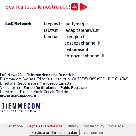
Lacplay.it
Scarica tutte le nostre app!
Lactv.it
LaC Network
lacplay.it
lacitymag.it
lactv.it
lacapitalenews.it
Laconair.it
laconair.it
ilreggino.it
cosenzachannel.it
Lacitymag.it
ilvibonese.it
catanzarochannel.it
Lacapitalenews.it
LaC News24 - L’informazione che fa notizia
Ilreggino.it
Diemmecom Società Editoriale - reg. trib. VV 23/05/1989 n°68 - R.O.C. 4049
Direttore Responsabile
Francesco Laratta
Vicedirettore
Enrico De Girolamo
e
Pablo Petrasso
Direttore Editoriale
Maria Grazia Falduto
Cosenzachannel.it
www.diemmecom.it
Ilvibonese.it
Catanzarochannel.it
Redazione
Segnala alla redazione
Privacy
Cookie policy
Note legali
Gestisci preferenze cookie
Lavora con noi