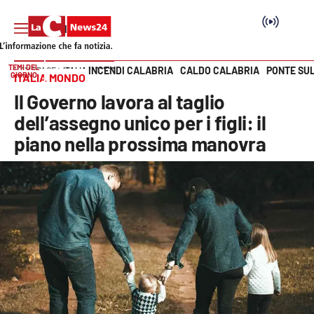
TEMI DEL
INCENDI CALABRIA
CALDO CALABRIA
PONTE SU
HOME PAGE
ITALIA MONDO
GIORNO
ITALIA MONDO
Vai
Il Governo lavora al taglio
SEZIONI
dell’assegno unico per i figli: il
piano nella prossima manovra
Cronaca
Politica
Attualità
Economia e lavoro
Italia Mondo