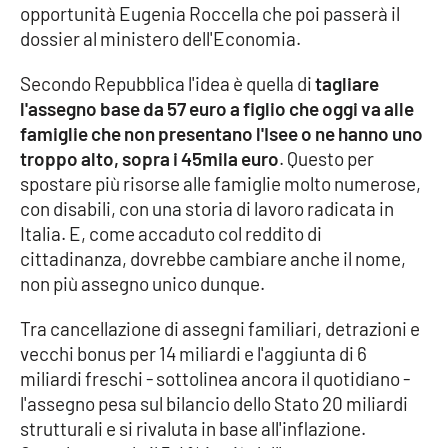
opportunità Eugenia Roccella che poi passerà il
dossier al ministero dell'Economia.
Cultura
Secondo Repubblica l'idea è quella di
tagliare
Economia e Lavoro
l'assegno base da 57 euro a figlio che oggi va alle
famiglie che non presentano l'Isee o ne hanno uno
Politica
troppo alto, sopra i 45mila euro
. Questo per
spostare più risorse alle famiglie molto numerose,
Sanità
con disabili, con una storia di lavoro radicata in
Italia. E, come accaduto col reddito di
Società
cittadinanza, dovrebbe cambiare anche il nome,
non più assegno unico dunque.
Sport
Tra cancellazione di assegni familiari, detrazioni e
vecchi bonus per 14 miliardi e l'aggiunta di 6
RUBRICHE
miliardi freschi - sottolinea ancora il quotidiano -
l'assegno pesa sul bilancio dello Stato 20 miliardi
Good Morning Vietnam
strutturali e si rivaluta in base all'inflazione.