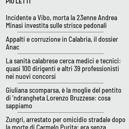
PIÙ LETTI
Incidente a Vibo, morta la 23enne Andrea
EDIZIONI
LOCALI
Minasi investita sulle strisce pedonali
Catanzaro
Appalti e corruzione in Calabria, il dossier
Anac
Crotone
La sanità calabrese cerca medici e tecnici:
Vibo Valentia
quasi 100 dirigenti e altri 39 professionisti
nei nuovi concorsi
Reggio Calabria
Giuliana scomparsa, è la moglie del pentito
Cosenza
di ’ndrangheta Lorenzo Bruzzese: cosa
sappiamo
Lamezia Terme
Zungri, arrestato per omicidio stradale dopo
la morte di Carmelo Purita: era senza