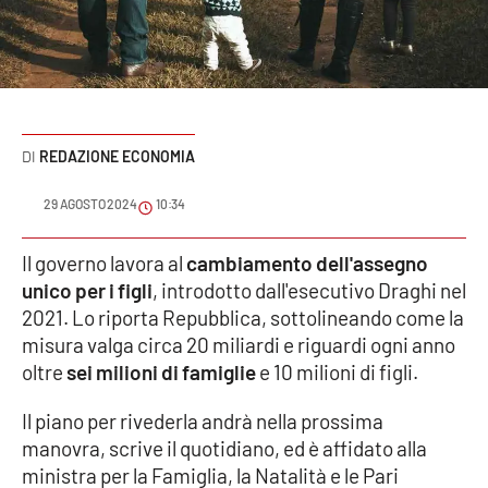
Sanità
Sport
Cultura
REDAZIONE ECONOMIA
Podcast
29 AGOSTO 2024
10:34
Meteo
Il governo lavora al
cambiamento dell'assegno
unico per i figli
, introdotto dall'esecutivo Draghi nel
Editoriali
2021. Lo riporta Repubblica, sottolineando come la
misura valga circa 20 miliardi e riguardi ogni anno
oltre
sei milioni di famiglie
e 10 milioni di figli.
VIDEO
Il piano per rivederla andrà nella prossima
Ambiente
manovra, scrive il quotidiano, ed è affidato alla
ministra per la Famiglia, la Natalità e le Pari
Cronaca