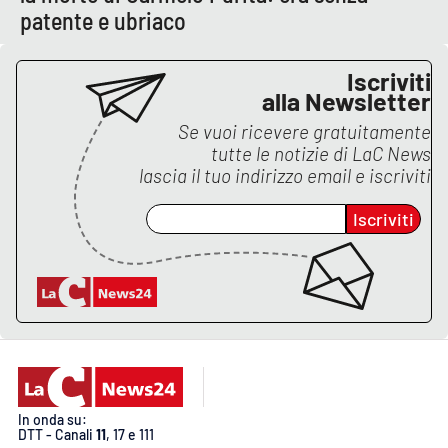
PROGETTI
SPECIALI
patente e ubriaco
Buona Sanità Calabria
Iscriviti
alla Newsletter
LA
Se vuoi ricevere gratuitamente
CALABRIAVISIONE
tutte le notizie di
LaC News
lascia il tuo indirizzo email e iscriviti
Destinazioni
Iscriviti
Eventi
Food
Storie
LAC
NETWORK
In onda su:
DTT - Canali
11
, 17 e 111