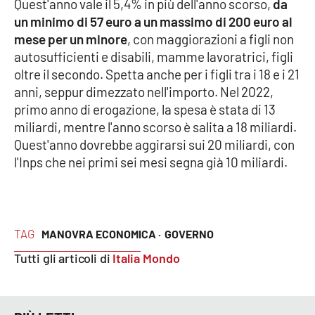
Quest'anno vale il 5,4% in più dell'anno scorso,
da
Parchi Marini Calabria
un minimo di 57 euro a un massimo di 200 euro al
mese per un minore
, con maggiorazioni a figli non
Leggendo Alvaro insieme
autosufficienti e disabili, mamme lavoratrici, figli
oltre il secondo. Spetta anche per i figli tra i 18 e i 21
Imprese Di Calabria
anni, seppur dimezzato nell'importo. Nel 2022,
primo anno di erogazione, la spesa è stata di 13
Le perfidie di Antonella Grippo
miliardi, mentre l'anno scorso è salita a 18 miliardi.
Quest'anno dovrebbe aggirarsi sui 20 miliardi, con
Venti di comunicazione
l'Inps che nei primi sei mesi segna già 10 miliardi.
STREAMING
TAG
MANOVRA ECONOMICA ·
GOVERNO
LaC TV
Tutti gli articoli di
Italia Mondo
LaC Network
LaC OnAir