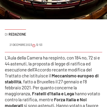
Sanità
Sport
Cultura
REDAZIONE
Podcast
21 DICEMBRE 2023
12:53
Meteo
L'Aula della Camera ha respinto, con 184 no, 72 sì e
44 astenuti, la proposta di legge di ratifica ed
Editoriali
esecuzione dell'Accordo recante modifica del
Trattato che istituisce il
Meccanismo europeo di
stabilità
, fatto a Bruxelles il 27 gennaio e l'8
VIDEO
febbraio 2021. Per quanto concerne la
Ambiente
maggioranza,
Fratelli d'Italia e Lega
hanno votato
contro la ratifica, mentre
Forza Italia e Noi
Cronaca
moderati
si sono astenuti. Hanno votato a favore