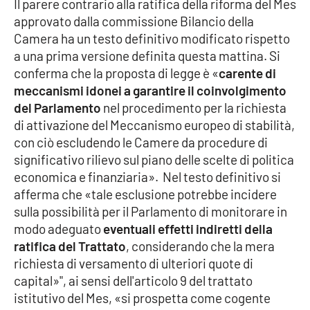
Il parere contrario alla ratifica della riforma del Mes
Parchi Marini Calabria
approvato dalla commissione Bilancio della
Camera ha un testo definitivo modificato rispetto
Leggendo Alvaro insieme
a una prima versione definita questa mattina. Si
conferma che la proposta di legge è «
carente di
Imprese Di Calabria
meccanismi idonei a garantire il coinvolgimento
del Parlamento
nel procedimento per la richiesta
Le perfidie di Antonella Grippo
di attivazione del Meccanismo europeo di stabilità,
con ciò escludendo le Camere da procedure di
Venti di comunicazione
significativo rilievo sul piano delle scelte di politica
economica e finanziaria». Nel testo definitivo si
afferma che «tale esclusione potrebbe incidere
STREAMING
sulla possibilità per il Parlamento di monitorare in
modo adeguato
eventuali effetti indiretti della
LaC TV
ratifica del Trattato
, considerando che la mera
richiesta di versamento di ulteriori quote di
LaC Network
capital»", ai sensi dell'articolo 9 del trattato
istitutivo del Mes, «si prospetta come cogente
LaC OnAir