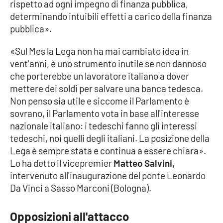
rispetto ad ogni impegno di finanza pubblica,
determinando intuibili effetti a carico della finanza
pubblica».
EDIZIONI
LOCALI
«Sul Mes la Lega non ha mai cambiato idea in
Catanzaro
vent'anni, è uno strumento inutile se non dannoso
che porterebbe un lavoratore italiano a dover
Crotone
mettere dei soldi per salvare una banca tedesca.
Non penso sia utile e siccome il Parlamento è
Vibo Valentia
sovrano, il Parlamento vota in base all'interesse
nazionale italiano: i tedeschi fanno gli interessi
Reggio Calabria
tedeschi, noi quelli degli italiani. La posizione della
Lega è sempre stata e continua a essere chiara».
Cosenza
Lo ha detto il vicepremier
Matteo Salvini,
intervenuto all'inaugurazione del ponte Leonardo
Lamezia Terme
Da Vinci a Sasso Marconi (Bologna).
Opposizioni all'attacco