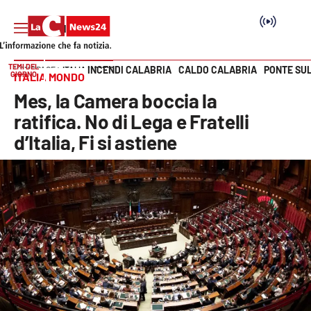
TEMI DEL
INCENDI CALABRIA
CALDO CALABRIA
PONTE SU
HOME PAGE
ITALIA MONDO
GIORNO
ITALIA MONDO
Vai
Mes, la Camera boccia la
SEZIONI
ratifica. No di Lega e Fratelli
d’Italia, Fi si astiene
Cronaca
Politica
Attualità
Economia e lavoro
Italia Mondo