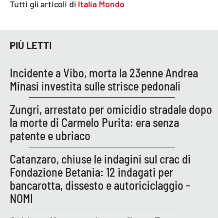
Lacplay.it
Tutti gli articoli di
Italia Mondo
Lactv.it
PIÙ LETTI
Laconair.it
Incidente a Vibo, morta la 23enne Andrea
Lacitymag.it
Minasi investita sulle strisce pedonali
Lacapitalenews.it
Zungri, arrestato per omicidio stradale dopo
la morte di Carmelo Purita: era senza
Ilreggino.it
patente e ubriaco
Cosenzachannel.it
Catanzaro, chiuse le indagini sul crac di
Fondazione Betania: 12 indagati per
Ilvibonese.it
bancarotta, dissesto e autoriciclaggio -
NOMI
Catanzarochannel.it