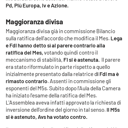
Pd, Più Europa, Iv e Azione.
Cultura
Maggioranza divisa
Economia e Lavoro
Maggioranza divisa già in commissione Bilancio
sulla ratifica dell'accordo che modifica il Mes.
Lega
Politica
e FdI hanno detto sì al parere contrario alla
ratifica del Mes,
votando quindi contro il
Sanità
meccanismo di stabilità,
FI si è astenuta.
Il parere
era stato riformulato in parte rispetto a quello
Società
inizialmente presentato dalla relatrice d
i FdI ma è
rimasto contrario
. Assenti in commissione gli
Sport
esponenti del M5s. Subito dopo l'Aula della Camera
ha iniziato l'esame della ratifica del Mes.
L'Assemblea aveva infatti approvato la richiesta di
RUBRICHE
inversione dell'ordine del giorno in tal senso.
Il M5s
si è astenuto, Avs ha votato contro.
Good Morning Vietnam