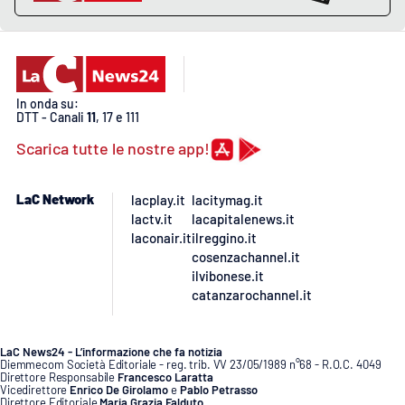
In onda su:
DTT - Canali
11
, 17 e 111
Scarica tutte le nostre app!
LaC Network
lacplay.it
lacitymag.it
lactv.it
lacapitalenews.it
laconair.it
ilreggino.it
cosenzachannel.it
ilvibonese.it
catanzarochannel.it
LaC News24 - L’informazione che fa notizia
Diemmecom Società Editoriale - reg. trib. VV 23/05/1989 n°68 - R.O.C. 4049
Direttore Responsabile
Francesco Laratta
Vicedirettore
Enrico De Girolamo
e
Pablo Petrasso
Direttore Editoriale
Maria Grazia Falduto