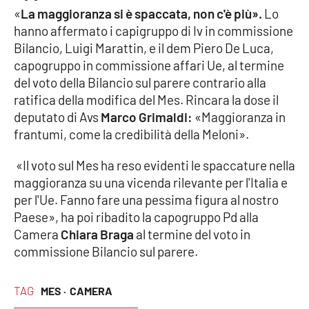
PROGETTI
SPECIALI
«
La maggioranza si è spaccata, non c'è più».
Lo
hanno affermato i capigruppo di Iv in commissione
Buona Sanità Calabria
Bilancio, Luigi Marattin, e il dem Piero De Luca,
capogruppo in commissione affari Ue, al termine
del voto della Bilancio sul parere contrario alla
LA
CALABRIAVISIONE
ratifica della modifica del Mes. Rincara la dose il
deputato di Avs
Marco Grimaldi:
«Maggioranza in
Destinazioni
frantumi, come la credibilità della Meloni».
Eventi
«Il voto sul Mes ha reso evidenti le spaccature nella
maggioranza su una vicenda rilevante per l'Italia e
Food
per l'Ue. Fanno fare una pessima figura al nostro
Paese», ha poi ribadito la capogruppo Pd alla
Storie
Camera
Chiara Braga
al termine del voto in
commissione Bilancio sul parere.
LAC
NETWORK
TAG
MES ·
CAMERA