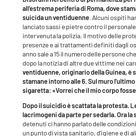
all'estrema periferia di Roma, dove stama
Venti di comunicazione
suicida un ventiduenne
. Alcuni ospiti h
lanciato sassi e pietre contro il personale
Streaming
intervenuta la polizia. Il motivo delle pr
LaC TV
presenze e ai trattamenti definiti dagli os
anno sale a 15 il numero delle persone che si
LaC Network
dopo la notizia di altre due vittime nei ca
LaC OnAir
ventiduenne, originario della Guinea, è 
stamane intorno alle 6. Sul muro l'ultim
sigaretta: «Vorrei che il mio corpo fosse
Edizioni
locali
Dopo il suicidio è scattata la protesta. L
Catanzaro
lacrimogeni da parte per sedarla. Ora la 
Crotone
detenuti ci hanno parlato delle condizioni
un punto di vista sanitario, d'igiene e di 
Vibo Valentia