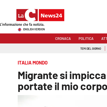
Sezioni
ENGLISH VERSION
Cronaca
CRONACA
POLITICA
AT
Politica
TEMI DEL GIORNO
Attualità
ITALIA MONDO
Economia e lavoro
Migrante si impicca 
Italia Mondo
portate il mio corpo
Sanità
Sport