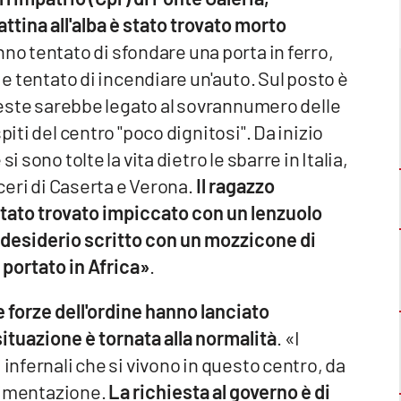
ttina all'alba è stato trovato morto
anno tentato di sfondare una porta in ferro,
 e tentato di incendiare un'auto. Sul posto è
oteste sarebbe legato al sovrannumero delle
piti del centro "poco dignitosi". Da inizio
 sono tolte la vita dietro le sbarre in Italia,
rceri di Caserta e Verona.
Il ragazzo
stato trovato impiccato con un lenzuolo
o desiderio scritto con un mozzicone di
 portato in Africa»
.
e forze dell'ordine hanno lanciato
situazione è tornata alla normalità
. «I
 infernali che si vivono in questo centro, da
alimentazione.
La richiesta al governo è di