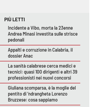
PIÙ LETTI
Incidente a Vibo, morta la 23enne
Andrea Minasi investita sulle strisce
pedonali
Appalti e corruzione in Calabria, il
dossier Anac
La sanità calabrese cerca medici e
tecnici: quasi 100 dirigenti e altri 39
professionisti nei nuovi concorsi
Giuliana scomparsa, è la moglie del
pentito di ’ndrangheta Lorenzo
Bruzzese: cosa sappiamo