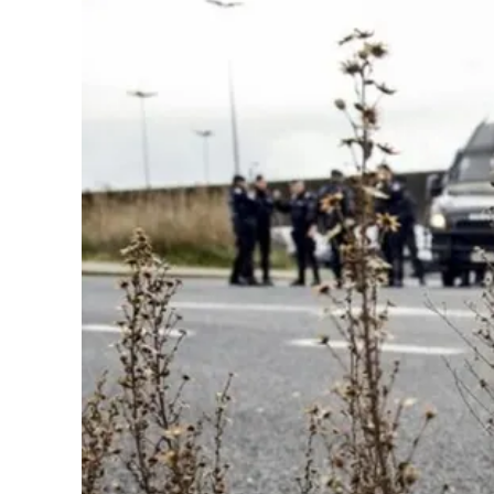
Cultura
Podcast
Meteo
Editoriali
Video
Ambiente
Cronaca
Cultura
Economia e Lavoro