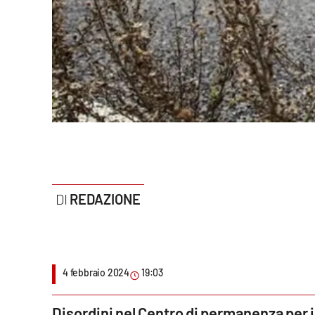
Politica
Sanità
Società
Sport
Rubriche
Good Morning Vietnam
REDAZIONE
Parchi Marini Calabria
Leggendo Alvaro insieme
4 febbraio 2024
19:03
Imprese Di Calabria
Le perfidie di Antonella Grippo
Disordini nel Centro di permanenza per il