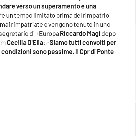
i andare verso un superamento e una
re un tempo limitato prima del rimpatrio,
mai rimpatriate e vengono tenute in uno
e segretario di +Europa
Riccardo Magi
dopo
dem
Cecilia D'Elia
: «
Siamo tutti convolti per
e condizioni sono pessime. Il Cpr di Ponte