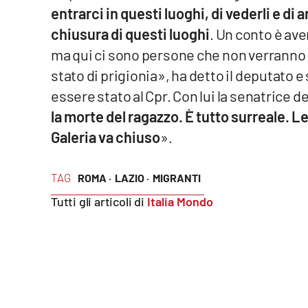
entrarci in questi luoghi, di vederli e d
Reggio Calabria
chiusura di questi luoghi
. Un conto è ave
ma qui ci sono persone che non verranno 
Cosenza
stato di prigionia», ha detto il deputato 
essere stato al Cpr. Con lui la senatrice 
Lamezia Terme
la morte del ragazzo. È tutto surreale. L
Galeria va chiuso
».
Progetti
speciali
Buona Sanità Calabria
TAG
ROMA ·
LAZIO ·
MIGRANTI
Tutti gli articoli di
Italia Mondo
La
Calabriavisione
Destinazioni
Eventi