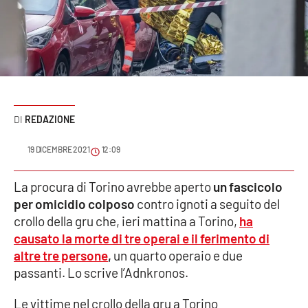
Sanità
Sport
Cultura
Podcast
REDAZIONE
Meteo
19 DICEMBRE 2021
12:09
Editoriali
La procura di Torino avrebbe aperto
un fascicolo
per omicidio colposo
contro ignoti a seguito del
crollo della gru che, ieri mattina a Torino,
ha
causato la
morte di tre operai e il ferimento di
VIDEO
altre tre persone
,
un quarto operaio e due
Ambiente
passanti. Lo scrive l’Adnkronos.
Cronaca
Le vittime nel crollo della gru a Torino