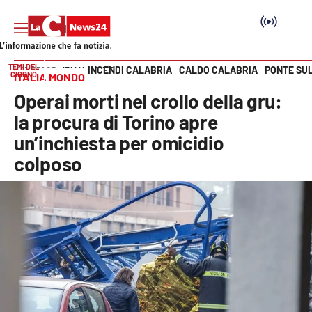
TEMI DEL
INCENDI CALABRIA
CALDO CALABRIA
PONTE SU
HOME PAGE
ITALIA MONDO
GIORNO
ITALIA MONDO
Vai
Operai morti nel crollo della gru:
SEZIONI
la procura di Torino apre
un’inchiesta per omicidio
Cronaca
colposo
Politica
Attualità
Economia e lavoro
Italia Mondo