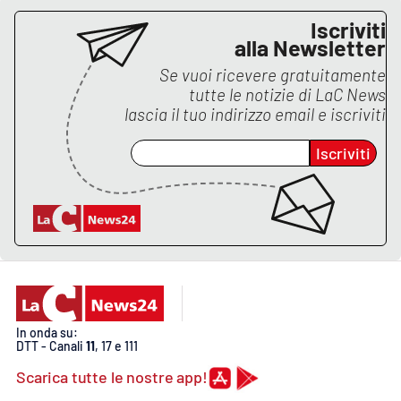
Lacplay.it
Iscriviti
alla Newsletter
Lactv.it
Se vuoi ricevere gratuitamente
tutte le notizie di
LaC News
Laconair.it
lascia il tuo indirizzo email e iscriviti
Lacitymag.it
Iscriviti
Lacapitalenews.it
Ilreggino.it
Cosenzachannel.it
Ilvibonese.it
In onda su:
DTT - Canali
11
, 17 e 111
Catanzarochannel.it
Scarica tutte le nostre app!