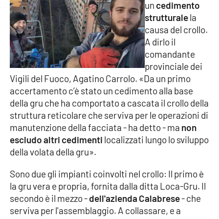
un
cedimento
Parchi Marini Calabria
strutturale
la
causa del crollo.
Leggendo Alvaro insieme
A dirlo il
comandante
Imprese Di Calabria
provinciale dei
Vigili del Fuoco, Agatino Carrolo. «Da un primo
Le perfidie di Antonella Grippo
accertamento c’è stato un cedimento alla base
della gru che ha comportato a cascata il crollo della
Venti di comunicazione
struttura reticolare che serviva per le operazioni di
manutenzione della facciata - ha detto - ma
non
escludo altri cedimenti
localizzati lungo lo sviluppo
STREAMING
della volata della gru».
LaC TV
Sono due gli impianti coinvolti nel crollo: Il primo è
la gru vera e propria, fornita dalla ditta Loca-Gru. Il
LaC Network
secondo è il mezzo -
dell'azienda Calabrese
- che
serviva per l'assemblaggio. A collassare, e a
LaC OnAir