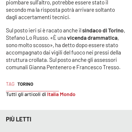
piombare sull'altro, potrebbe essere stato il
secondo ma la risposta potrà arrivare soltanto
dagli accertamenti tecnici.
EDIZIONI
LOCALI
Sul posto ieri si è racato anche il
sindaco di Torino
,
Catanzaro
Stefano Lo Russo. «È una
vicenda drammatica
,
sono molto scosso», ha detto dopo essere stato
Crotone
accompagnato dai vigili del fuoco nei pressi della
struttura crollata. Sul posto anche gli assessori
Vibo Valentia
comunali Gianna Pentenero e Francesco Tresso.
Reggio Calabria
TAG
TORINO
Tutti gli articoli di
Italia Mondo
Cosenza
Lamezia Terme
PIÙ LETTI