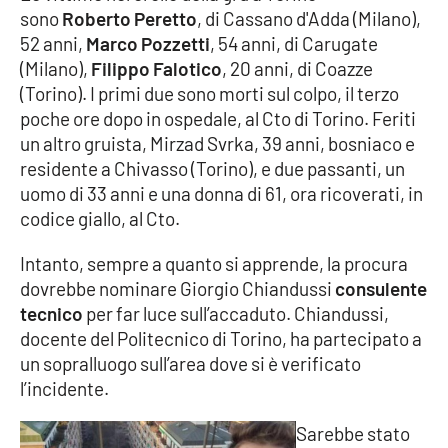
sono
Roberto Peretto
, di Cassano d'Adda (Milano),
52 anni,
Marco Pozzetti
, 54 anni, di Carugate
Cultura
(Milano),
Filippo Falotico
, 20 anni, di Coazze
(Torino). I primi due sono morti sul colpo, il terzo
Economia e Lavoro
poche ore dopo in ospedale, al Cto di Torino. Feriti
un altro gruista, Mirzad Svrka, 39 anni, bosniaco e
Politica
residente a Chivasso (Torino), e due passanti, un
uomo di 33 anni e una donna di 61, ora ricoverati, in
Sanità
codice giallo, al Cto.
Società
Intanto, sempre a quanto si apprende, la procura
dovrebbe nominare Giorgio Chiandussi
consulente
Sport
tecnico
per far luce sull’accaduto. Chiandussi,
docente del Politecnico di Torino, ha partecipato a
un sopralluogo sull’area dove si è verificato
RUBRICHE
l’incidente.
Good Morning Vietnam
Sarebbe stato