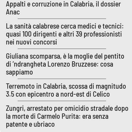
PROGETTI
Appalti e corruzione in Calabria, il dossier
SPECIALI
Anac
Buona Sanità Calabria
La sanità calabrese cerca medici e tecnici:
quasi 100 dirigenti e altri 39 professionisti
LA
CALABRIAVISIONE
nei nuovi concorsi
Destinazioni
Giuliana scomparsa, è la moglie del pentito
di ’ndrangheta Lorenzo Bruzzese: cosa
Eventi
sappiamo
Food
Terremoto in Calabria, scossa di magnitudo
3.5 con epicentro a nord-est di Celico
Storie
Zungri, arrestato per omicidio stradale dopo
la morte di Carmelo Purita: era senza
LAC
NETWORK
patente e ubriaco