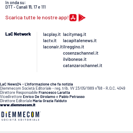
PROGETTI
SPECIALI
In onda su:
DTT - Canali
11
, 17 e 111
Buona Sanità Calabria
Scarica tutte le nostre app!
LaC Network
lacplay.it
lacitymag.it
LA
CALABRIAVISIONE
lactv.it
lacapitalenews.it
laconair.it
ilreggino.it
Destinazioni
cosenzachannel.it
ilvibonese.it
catanzarochannel.it
Eventi
Food
LaC News24 - L’informazione che fa notizia
Diemmecom Società Editoriale - reg. trib. VV 23/05/1989 n°68 - R.O.C. 4049
Direttore Responsabile
Francesco Laratta
Vicedirettore
Enrico De Girolamo
e
Pablo Petrasso
Storie
Direttore Editoriale
Maria Grazia Falduto
www.diemmecom.it
LAC
NETWORK