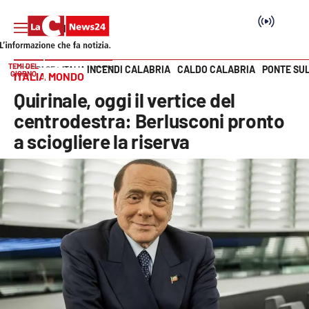
TEMI DEL
INCENDI CALABRIA
CALDO CALABRIA
PONTE SU
HOME PAGE
ITALIA MONDO
GIORNO
ITALIA MONDO
Vai
Quirinale, oggi il vertice del
SEZIONI
centrodestra: Berlusconi pronto
a sciogliere la riserva
Cronaca
Politica
Attualità
Economia e lavoro
Italia Mondo