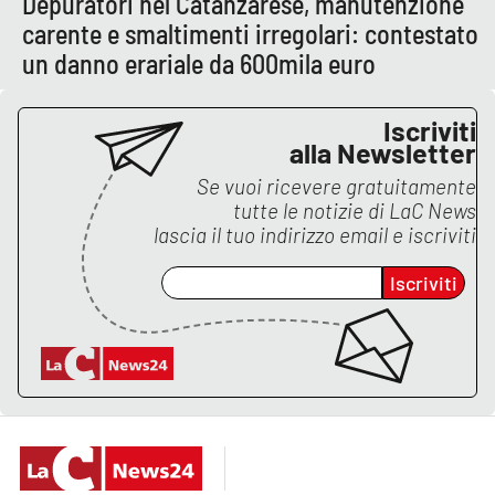
Depuratori nel Catanzarese, manutenzione
carente e smaltimenti irregolari: contestato
un danno erariale da 600mila euro
EDIZIONI
LOCALI
Iscriviti
Catanzaro
alla Newsletter
Se vuoi ricevere gratuitamente
Crotone
tutte le notizie di
LaC News
lascia il tuo indirizzo email e iscriviti
Vibo Valentia
Iscriviti
Reggio Calabria
Cosenza
Lamezia Terme