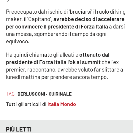
Preoccupato dal rischio di 'bruciarsi' il ruolo di king
Cultura
maker, il 'Capitano',
avrebbe deciso di accelerare
per convincere il presidente di Forza Italia
a darsi
Economia e Lavoro
una mossa, sgomberando il campo da ogni
equivoco.
Politica
Ha quindi chiamato gli alleati e
ottenuto dal
Sanità
presidente di Forza Italia l'ok al summit
che l'ex
premier, raccontano, avrebbe voluto far slittare a
Società
lunedì mattina per prendere ancora tempo.
Sport
TAG
BERLUSCONI ·
QUIRINALE
Tutti gli articoli di
Italia Mondo
RUBRICHE
Good Morning Vietnam
PIÙ LETTI