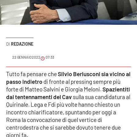
Sanità
Sport
Cultura
REDAZIONE
Podcast
22 GENNAIO 2022
07:33
Meteo
Tutto fa pensare che
Silvio Berlusconi sia vicino al
passo indietro
di fronte al pressing sempre più
Editoriali
forte di Matteo Salvini e Giorgia Meloni.
Spazientiti
dai tentennamenti del Cav
sulla sua candidatura al
Quirinale. Lega e Fdi più volte hanno chiesto un
VIDEO
incontro chiarificatore, spuntando per oggi a
Ambiente
Roma la convocazione di quel vertice di
centrodestra che si sarebbe dovuto tenere due
Cronaca
giorni fa.