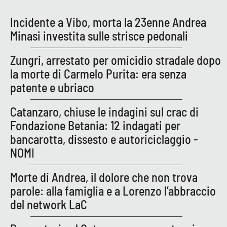
Parchi Marini Calabria
Incidente a Vibo, morta la 23enne Andrea
Minasi investita sulle strisce pedonali
Leggendo Alvaro insieme
Zungri, arrestato per omicidio stradale dopo
Imprese Di Calabria
la morte di Carmelo Purita: era senza
patente e ubriaco
Le perfidie di Antonella Grippo
Catanzaro, chiuse le indagini sul crac di
Venti di comunicazione
Fondazione Betania: 12 indagati per
bancarotta, dissesto e autoriciclaggio -
NOMI
STREAMING
LaC TV
Morte di Andrea, il dolore che non trova
parole: alla famiglia e a Lorenzo l’abbraccio
LaC Network
del network LaC
LaC OnAir