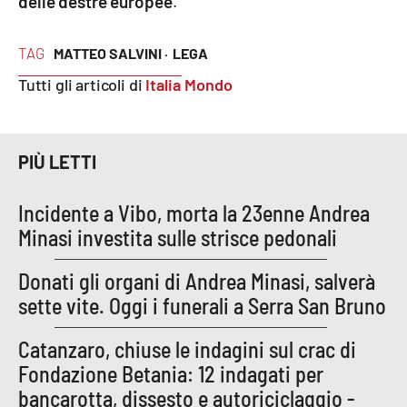
delle destre europee
.
APP
TAG
MATTEO SALVINI ·
LEGA
Android
Tutti gli articoli di
Italia Mondo
Apple
PIÙ LETTI
Incidente a Vibo, morta la 23enne Andrea
Minasi investita sulle strisce pedonali
Donati gli organi di Andrea Minasi, salverà
sette vite. Oggi i funerali a Serra San Bruno
Catanzaro, chiuse le indagini sul crac di
Fondazione Betania: 12 indagati per
bancarotta, dissesto e autoriciclaggio -