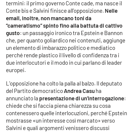
termini: il primo governo Conte cade, ma nasce il
Conte bis e Salvini finisce all’opposizione.
Nelle
email, inoltre, non mancano toni da
EDIZIONI
LOCALI
“cameratismo” spinto fino alla battuta di cattivo
gusto
: un passaggio ironico tra Epstein e Bannon
Catanzaro
che, per quanto goliardico nei contenuti, aggiunge
un elemento di imbarazzo politico e mediatico
Crotone
perché rende plastico il livello di confidenza tra i
due interlocutori e il modo in cui parlano di leader
Vibo Valentia
europei.
Reggio Calabria
L’opposizione ha colto la palla al balzo. Il deputato
del Partito democratico
Andrea Casu
ha
Cosenza
annunciato la
presentazione di un’interrogazione
:
chiede che si faccia piena chiarezza su cosa
Lamezia Terme
contenessero quelle interlocuzioni, perché Epstein
mostrasse «un interesse così marcato» verso
Salvini e quali argomenti venissero discussi