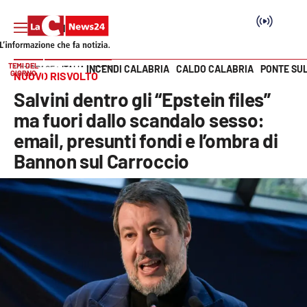
TEMI DEL
INCENDI CALABRIA
CALDO CALABRIA
PONTE SU
HOME PAGE
ITALIA MONDO
GIORNO
NUOVO RISVOLTO
Vai
Salvini dentro gli “Epstein files”
SEZIONI
ma fuori dallo scandalo sesso:
email, presunti fondi e l’ombra di
Cronaca
Bannon sul Carroccio
Politica
Attualità
Economia e lavoro
Italia Mondo