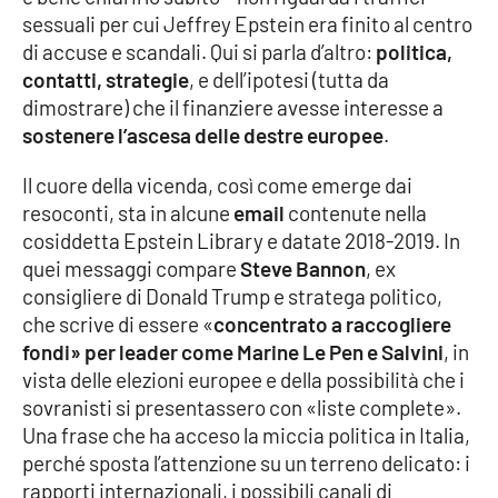
sessuali per cui Jeffrey Epstein era finito al centro
Cultura
di accuse e scandali. Qui si parla d’altro:
politica,
contatti, strategie
, e dell’ipotesi (tutta da
Economia e Lavoro
dimostrare) che il finanziere avesse interesse a
sostenere l’ascesa delle destre europee
.
Politica
Il cuore della vicenda, così come emerge dai
resoconti, sta in alcune
email
contenute nella
Sanità
cosiddetta Epstein Library e datate 2018-2019. In
quei messaggi compare
Steve Bannon
, ex
Società
consigliere di Donald Trump e stratega politico,
che scrive di essere «
concentrato a raccogliere
Sport
fondi» per leader come Marine Le Pen e Salvini
, in
vista delle elezioni europee e della possibilità che i
sovranisti si presentassero con «liste complete».
RUBRICHE
Una frase che ha acceso la miccia politica in Italia,
perché sposta l’attenzione su un terreno delicato: i
Good Morning Vietnam
rapporti internazionali, i possibili canali di