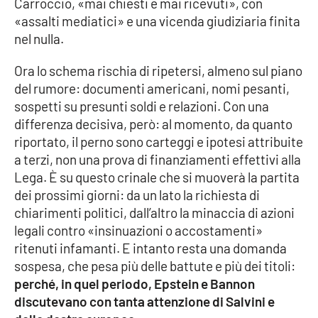
Carroccio, «mai chiesti e mai ricevuti», con
Lacplay.it
«assalti mediatici» e una vicenda giudiziaria finita
nel nulla.
Lactv.it
Ora lo schema rischia di ripetersi, almeno sul piano
Laconair.it
del rumore: documenti americani, nomi pesanti,
sospetti su presunti soldi e relazioni. Con una
Lacitymag.it
differenza decisiva, però: al momento, da quanto
riportato, il perno sono carteggi e ipotesi attribuite
Lacapitalenews.it
a terzi, non una prova di finanziamenti effettivi alla
Lega. È su questo crinale che si muoverà la partita
Ilreggino.it
dei prossimi giorni: da un lato la richiesta di
chiarimenti politici, dall’altro la minaccia di azioni
Cosenzachannel.it
legali contro «insinuazioni o accostamenti»
ritenuti infamanti. E intanto resta una domanda
Ilvibonese.it
sospesa, che pesa più delle battute e più dei titoli:
perché, in quel periodo, Epstein e Bannon
Catanzarochannel.it
discutevano con tanta attenzione di Salvini e