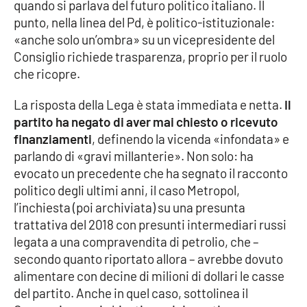
PROGETTI
quando si parlava del futuro politico italiano. Il
SPECIALI
punto, nella linea del Pd, è politico-istituzionale:
Buona Sanità Calabria
«anche solo un’ombra» su un vicepresidente del
Consiglio richiede trasparenza, proprio per il ruolo
che ricopre.
LA
CALABRIAVISIONE
La risposta della Lega è stata immediata e netta.
Il
Destinazioni
partito ha negato di aver mai chiesto o ricevuto
finanziamenti
, definendo la vicenda «infondata» e
parlando di «gravi millanterie». Non solo: ha
Eventi
evocato un precedente che ha segnato il racconto
politico degli ultimi anni, il caso Metropol,
Food
l’inchiesta (poi archiviata) su una presunta
trattativa del 2018 con presunti intermediari russi
Storie
legata a una compravendita di petrolio, che –
secondo quanto riportato allora – avrebbe dovuto
alimentare con decine di milioni di dollari le casse
LAC
NETWORK
del partito. Anche in quel caso, sottolinea il