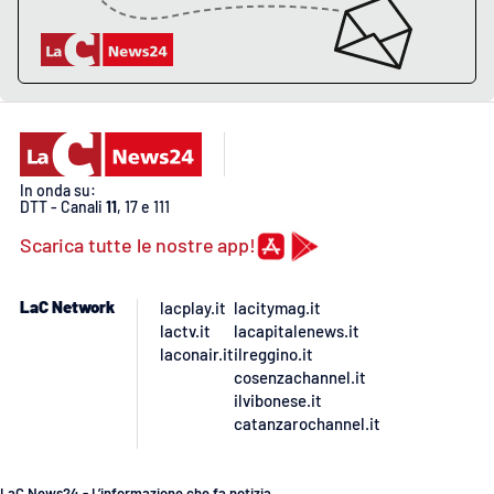
In onda su:
DTT - Canali
11
, 17 e 111
Scarica tutte le nostre app!
LaC Network
lacplay.it
lacitymag.it
lactv.it
lacapitalenews.it
laconair.it
ilreggino.it
cosenzachannel.it
ilvibonese.it
catanzarochannel.it
LaC News24 - L’informazione che fa notizia