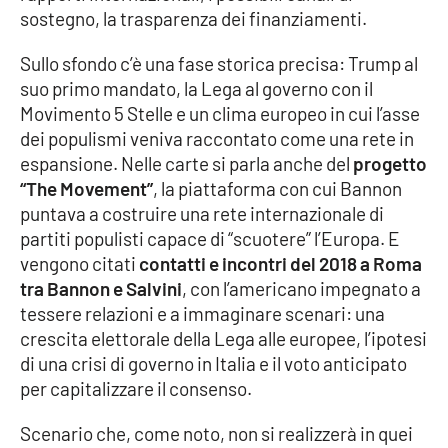
sostegno, la trasparenza dei finanziamenti.
Parchi Marini Calabria
Sullo sfondo c’è una fase storica precisa: Trump al
Leggendo Alvaro insieme
suo primo mandato, la Lega al governo con il
Movimento 5 Stelle e un clima europeo in cui l’asse
Imprese Di Calabria
dei populismi veniva raccontato come una rete in
espansione. Nelle carte si parla anche del
progetto
Le perfidie di Antonella Grippo
“The Movement”
, la piattaforma con cui Bannon
puntava a costruire una rete internazionale di
Venti di comunicazione
partiti populisti capace di “scuotere” l’Europa. E
vengono citati
contatti e incontri del 2018 a Roma
tra Bannon e Salvini
, con l’americano impegnato a
STREAMING
tessere relazioni e a immaginare scenari: una
crescita elettorale della Lega alle europee, l’ipotesi
LaC TV
di una crisi di governo in Italia e il voto anticipato
per capitalizzare il consenso.
LaC Network
Scenario che, come noto, non si realizzerà in quei
LaC OnAir