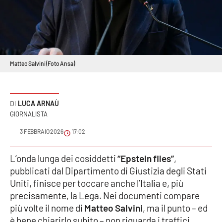
Sanità
Sport
Cultura
Matteo Salvini (Foto Ansa)
Podcast
LUCA ARNAÙ
Meteo
GIORNALISTA
3 FEBBRAIO 2026
17:02
Editoriali
L’onda lunga dei cosiddetti
“Epstein files”
,
pubblicati dal Dipartimento di Giustizia degli Stati
VIDEO
Uniti, finisce per toccare anche l’Italia e, più
Ambiente
precisamente, la Lega. Nei documenti compare
più volte il nome di
Matteo Salvini
, ma il punto – ed
Cronaca
è bene chiarirlo subito – non riguarda i traffici