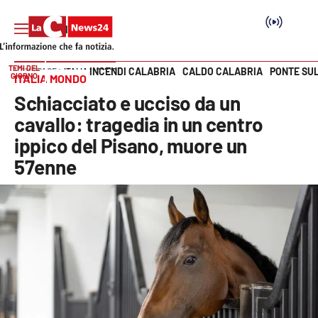
TEMI DEL
INCENDI CALABRIA
CALDO CALABRIA
PONTE SU
HOME PAGE
ITALIA MONDO
GIORNO
ITALIA MONDO
Vai
Schiacciato e ucciso da un
SEZIONI
cavallo: tragedia in un centro
ippico del Pisano, muore un
Cronaca
57enne
Politica
Attualità
Economia e lavoro
Italia Mondo