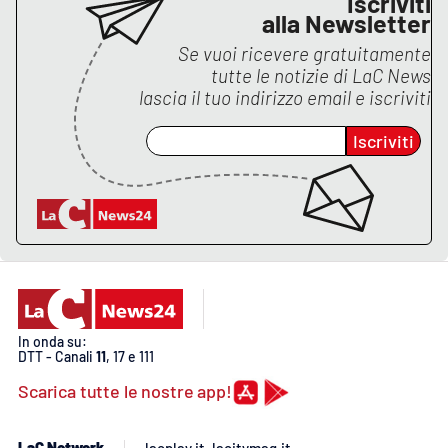
Iscriviti
alla Newsletter
Se vuoi ricevere gratuitamente
EDIZIONI
tutte le notizie di
LaC News
LOCALI
lascia il tuo indirizzo email e iscriviti
Catanzaro
Iscriviti
Crotone
Vibo Valentia
Reggio Calabria
Cosenza
In onda su:
DTT - Canali
11
, 17 e 111
Lamezia Terme
Scarica tutte le nostre app!
LaC Network
lacplay.it
lacitymag.it