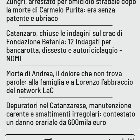
Zungri, arrestato per omicidio stradale dopo
Parchi Marini Calabria
la morte di Carmelo Purita: era senza
patente e ubriaco
Leggendo Alvaro insieme
Catanzaro, chiuse le indagini sul crac di
Imprese Di Calabria
Fondazione Betania: 12 indagati per
bancarotta, dissesto e autoriciclaggio -
Le perfidie di Antonella Grippo
NOMI
Venti di comunicazione
Morte di Andrea, il dolore che non trova
parole: alla famiglia e a Lorenzo l’abbraccio
del network LaC
STREAMING
Depuratori nel Catanzarese, manutenzione
LaC TV
carente e smaltimenti irregolari: contestato
un danno erariale da 600mila euro
LaC Network
LaC OnAir