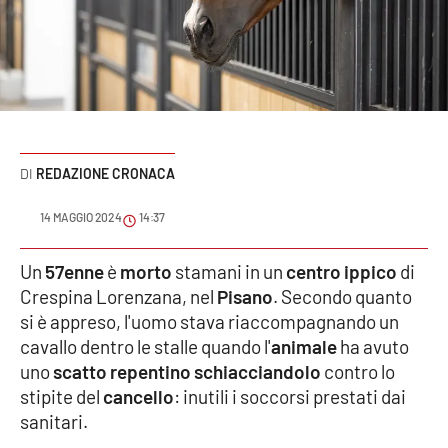
Sanità
Sport
Cultura
Podcast
REDAZIONE CRONACA
Meteo
14 MAGGIO 2024
14:37
Editoriali
Un
57enne
è
morto
stamani in un
centro ippico
di
Crespina Lorenzana, nel
Pisano
. Secondo quanto
si è appreso, l'uomo stava riaccompagnando un
cavallo dentro le stalle quando l'
animale
ha avuto
VIDEO
uno
scatto repentino schiacciandolo
contro lo
Ambiente
stipite del
cancello
: inutili i soccorsi prestati dai
sanitari.
Cronaca