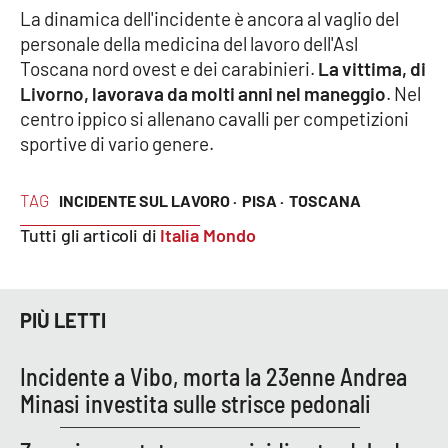
La dinamica dell'incidente è ancora al vaglio del
personale della medicina del lavoro dell'Asl
Cultura
Toscana nord ovest e dei carabinieri.
La vittima, di
Livorno, lavorava da molti anni nel maneggio
. Nel
Economia e Lavoro
centro ippico si allenano cavalli per competizioni
sportive di vario genere.
Politica
Sanità
TAG
INCIDENTE SUL LAVORO ·
PISA ·
TOSCANA
Tutti gli articoli di
Italia Mondo
Società
Sport
PIÙ LETTI
Incidente a Vibo, morta la 23enne Andrea
RUBRICHE
Minasi investita sulle strisce pedonali
Good Morning Vietnam