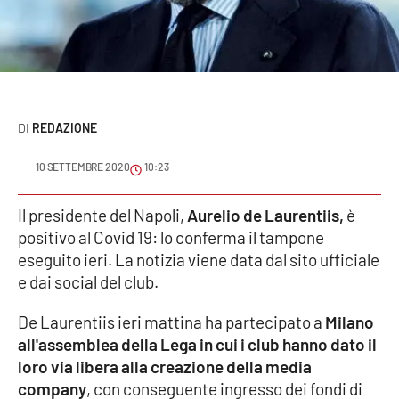
Sanità
Sport
Cultura
REDAZIONE
Podcast
10 SETTEMBRE 2020
10:23
Meteo
Il presidente del Napoli,
Aurelio de Laurentiis,
è
positivo al Covid 19: lo conferma il tampone
Editoriali
eseguito ieri. La notizia viene data dal sito ufficiale
e dai social del club.
VIDEO
De Laurentiis ieri mattina ha partecipato a
Milano
all'assemblea della Lega in cui i club hanno dato il
Ambiente
loro via libera alla creazione della media
company
, con conseguente ingresso dei fondi di
Cronaca