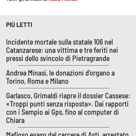
Parchi Marini Calabria
Leggendo Alvaro insieme
PIÙ LETTI
Imprese Di Calabria
Incidente mortale sulla statale 106 nel
Catanzarese: una vittima e tre feriti nei
Le perfidie di Antonella Grippo
pressi dello svincolo di Pietragrande
Venti di comunicazione
Andrea Minasi, le donazioni d'organo a
Torino, Roma e Milano
STREAMING
Garlasco, Grimaldi riapre il dossier Cassese:
«Troppi punti senza risposta». Dai rapporti
LaC TV
con i Sempio ai Gps, fino al computer di
Chiara
LaC Network
Mafioso evaso dal carcere di Asti, arrestato
LaC OnAir