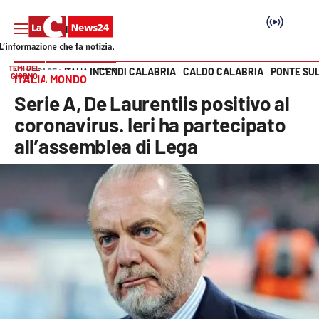
TEMI DEL
INCENDI CALABRIA
CALDO CALABRIA
PONTE SU
HOME PAGE
ITALIA MONDO
GIORNO
ITALIA MONDO
Vai
Serie A, De Laurentiis positivo al
SEZIONI
coronavirus. Ieri ha partecipato
all’assemblea di Lega
Cronaca
Politica
Attualità
Economia e lavoro
Italia Mondo