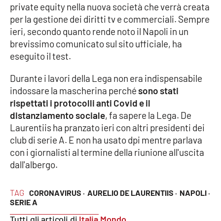
private equity nella nuova società che verrà creata
per la gestione dei diritti tv e commerciali. Sempre
Cultura
ieri, secondo quanto rende noto il Napoli in un
brevissimo comunicato sul sito ufficiale, ha
Economia e Lavoro
eseguito il test.
Politica
Durante i lavori della Lega non era indispensabile
indossare la mascherina perché
sono stati
Sanità
rispettati i protocolli anti Covid e il
distanziamento sociale
, fa sapere la Lega. De
Società
Laurentiis ha pranzato ieri con altri presidenti dei
club di serie A. E non ha usato dpi mentre parlava
Sport
con i giornalisti al termine della riunione all'uscita
dall'albergo.
RUBRICHE
TAG
CORONAVIRUS ·
AURELIO DE LAURENTIIS ·
NAPOLI ·
SERIE A
Good Morning Vietnam
Tutti gli articoli di
Italia Mondo