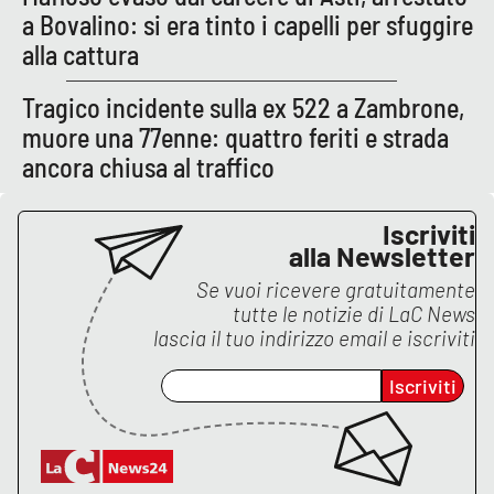
a Bovalino: si era tinto i capelli per sfuggire
alla cattura
EDIZIONI
LOCALI
Tragico incidente sulla ex 522 a Zambrone,
muore una 77enne: quattro feriti e strada
Catanzaro
ancora chiusa al traffico
Crotone
Iscriviti
Vibo Valentia
alla Newsletter
Se vuoi ricevere gratuitamente
Reggio Calabria
tutte le notizie di
LaC News
lascia il tuo indirizzo email e iscriviti
Cosenza
Iscriviti
Lamezia Terme