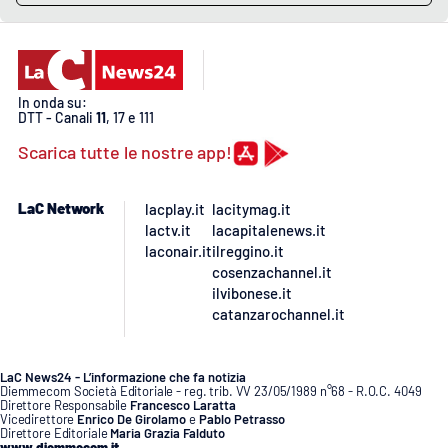
PROGETTI
SPECIALI
Buona Sanità Calabria
In onda su:
DTT - Canali
11
, 17 e 111
LA
CALABRIAVISIONE
Scarica tutte le nostre app!
Destinazioni
LaC Network
lacplay.it
lacitymag.it
Eventi
lactv.it
lacapitalenews.it
laconair.it
ilreggino.it
cosenzachannel.it
Food
ilvibonese.it
catanzarochannel.it
Storie
LaC News24 - L’informazione che fa notizia
Diemmecom Società Editoriale - reg. trib. VV 23/05/1989 n°68 - R.O.C. 4049
LAC
Direttore Responsabile
Francesco Laratta
NETWORK
Vicedirettore
Enrico De Girolamo
e
Pablo Petrasso
Direttore Editoriale
Maria Grazia Falduto
www.diemmecom.it