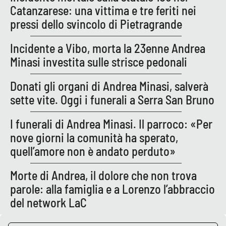
Catanzarese: una vittima e tre feriti nei
Parchi Marini Calabria
pressi dello svincolo di Pietragrande
Leggendo Alvaro insieme
Incidente a Vibo, morta la 23enne Andrea
Minasi investita sulle strisce pedonali
Imprese Di Calabria
Donati gli organi di Andrea Minasi, salverà
Le perfidie di Antonella Grippo
sette vite. Oggi i funerali a Serra San Bruno
Venti di comunicazione
I funerali di Andrea Minasi. Il parroco: «Per
nove giorni la comunità ha sperato,
quell’amore non è andato perduto»
STREAMING
LaC TV
Morte di Andrea, il dolore che non trova
parole: alla famiglia e a Lorenzo l’abbraccio
LaC Network
del network LaC
LaC OnAir