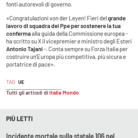
fonti autorevoli di governo.
Cultura
«Congratulazioni von der Leyen! Fieri del
grande
lavoro di squadra del Ppe per sostenere la tua
Economia e Lavoro
conferma
alla guida della Commissione europea -
ha scritto su X il vicepremier e ministro degli Esteri
Politica
Antonio Tajani
-. Conta sempre su Forza Italia per
costruire un'Europa più competitiva, più sicura e
Sanità
portatrice di pace».
Società
TAG
UE
Sport
Tutti gli articoli di
Italia Mondo
RUBRICHE
PIÙ LETTI
Good Morning Vietnam
Incidente mortale sulla statale 106 nel