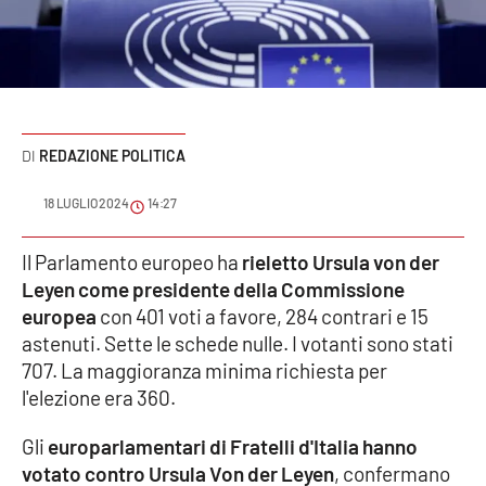
Sanità
Sport
Cultura
REDAZIONE POLITICA
Podcast
18 LUGLIO 2024
14:27
Meteo
Il Parlamento europeo ha
rieletto Ursula von der
Leyen come presidente della Commissione
Editoriali
europea
con 401 voti a favore, 284 contrari e 15
astenuti. Sette le schede nulle. I votanti sono stati
707. La maggioranza minima richiesta per
VIDEO
l'elezione era 360.
Ambiente
Gli
europarlamentari di Fratelli d'Italia hanno
votato contro Ursula Von der Leyen
, confermano
Cronaca