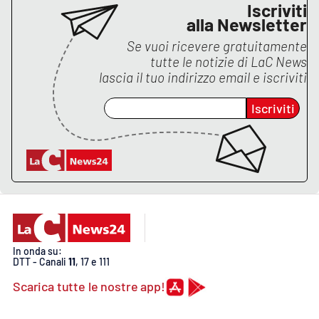
Iscriviti
alla Newsletter
Se vuoi ricevere gratuitamente
EDIZIONI
LOCALI
tutte le notizie di
LaC News
lascia il tuo indirizzo email e iscriviti
Catanzaro
Iscriviti
Crotone
Vibo Valentia
Reggio Calabria
Cosenza
In onda su:
DTT - Canali
11
, 17 e 111
Lamezia Terme
Scarica tutte le nostre app!