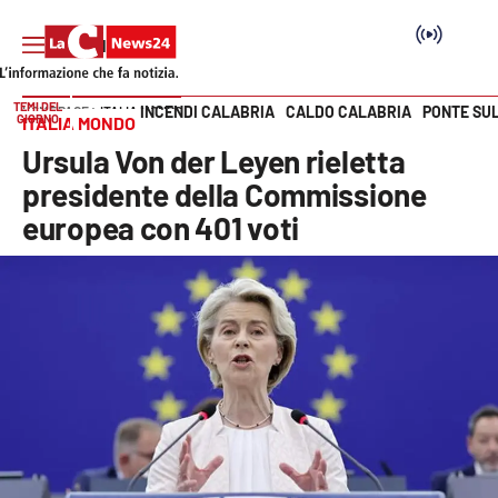
TEMI DEL
INCENDI CALABRIA
CALDO CALABRIA
PONTE SU
HOME PAGE
ITALIA MONDO
GIORNO
ITALIA MONDO
Vai
Ursula Von der Leyen rieletta
SEZIONI
presidente della Commissione
europea con 401 voti
Cronaca
Politica
Attualità
Economia e lavoro
Italia Mondo