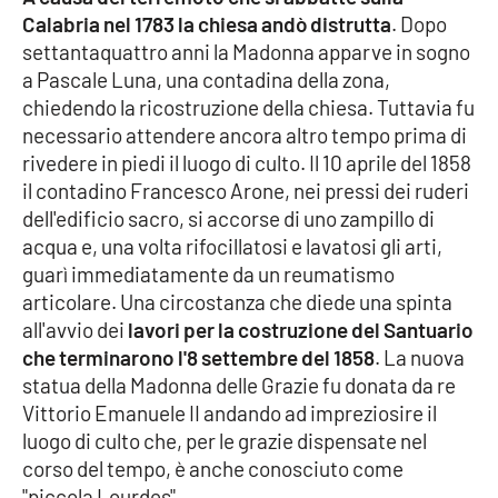
Calabria nel 1783 la chiesa andò distrutta
. Dopo
settantaquattro anni la Madonna apparve in sogno
a Pascale Luna, una contadina della zona,
EDIZIONI
LOCALI
chiedendo la ricostruzione della chiesa. Tuttavia fu
necessario attendere ancora altro tempo prima di
Catanzaro
rivedere in piedi il luogo di culto. Il 10 aprile del 1858
il contadino Francesco Arone, nei pressi dei ruderi
Crotone
dell'edificio sacro, si accorse di uno zampillo di
acqua e, una volta rifocillatosi e lavatosi gli arti,
Vibo Valentia
guarì immediatamente da un reumatismo
articolare. Una circostanza che diede una spinta
Reggio Calabria
all'avvio dei
lavori per la costruzione del Santuario
che terminarono l'8 settembre del 1858
. La nuova
Cosenza
statua della Madonna delle Grazie fu donata da re
Vittorio Emanuele II andando ad impreziosire il
Lamezia Terme
luogo di culto che, per le grazie dispensate nel
corso del tempo, è anche conosciuto come
"piccola Lourdes".