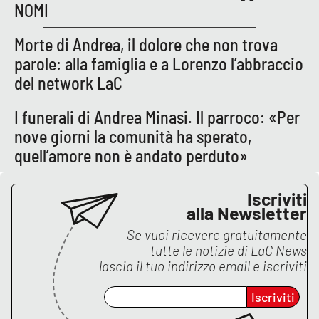
Lacplay.it
NOMI
Lactv.it
Morte di Andrea, il dolore che non trova
parole: alla famiglia e a Lorenzo l’abbraccio
Laconair.it
del network LaC
Lacitymag.it
I funerali di Andrea Minasi. Il parroco: «Per
nove giorni la comunità ha sperato,
Lacapitalenews.it
quell’amore non è andato perduto»
Ilreggino.it
Iscriviti
alla Newsletter
Cosenzachannel.it
Se vuoi ricevere gratuitamente
tutte le notizie di
LaC News
Ilvibonese.it
lascia il tuo indirizzo email e iscriviti
Catanzarochannel.it
Iscriviti