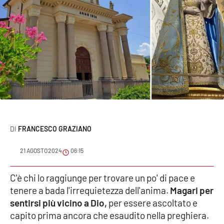
Sanità
Sport
Cultura
Podcast
Meteo
FRANCESCO GRAZIANO
Editoriali
21 AGOSTO 2024
06:15
VIDEO
C'è chi lo raggiunge per trovare un po' di pace e
tenere a bada l'irrequietezza dell'anima.
Magari per
Ambiente
sentirsi più vicino a Dio,
per essere ascoltato e
capito prima ancora che esaudito nella preghiera.
Cronaca