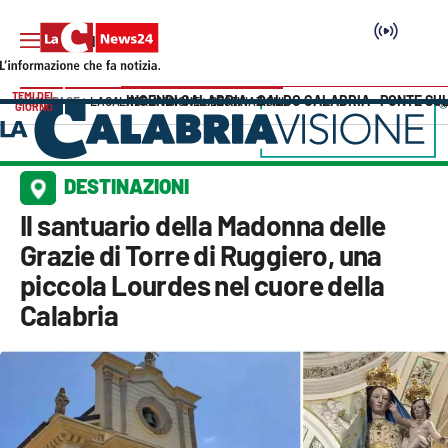
TEMI DEL
INCENDI CALABRIA
CALDO CALABRIA
PONTE SU
HOME PAGE
LACALABRIAVISIONE
DESTINAZIONI
GIORNO
Vai
SEZIONI
DESTINAZIONI
Cronaca
Il santuario della Madonna delle
Grazie di Torre di Ruggiero, una
Politica
piccola Lourdes nel cuore della
Calabria
Attualità
Economia e lavoro
Italia Mondo