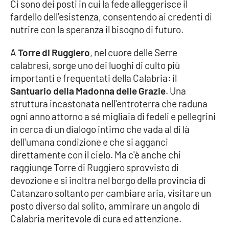
Ci sono dei posti in cui la fede alleggerisce il
fardello dell'esistenza, consentendo ai credenti di
Cultura
nutrire con la speranza il bisogno di futuro.
Economia e Lavoro
A
Torre di Ruggiero
, nel cuore delle Serre
calabresi, sorge uno dei luoghi di culto più
Politica
importanti e frequentati della Calabria: il
Santuario della Madonna delle Grazie
. Una
Sanità
struttura incastonata nell'entroterra che raduna
ogni anno attorno a sé migliaia di fedeli e pellegrini
Società
in cerca di un dialogo intimo che vada al di là
dell'umana condizione e che si agganci
Sport
direttamente con il cielo. Ma c'è anche chi
raggiunge Torre di Ruggiero sprovvisto di
devozione e si inoltra nel borgo della provincia di
RUBRICHE
Catanzaro soltanto per cambiare aria, visitare un
posto diverso dal solito, ammirare un angolo di
Good Morning Vietnam
Calabria meritevole di cura ed attenzione.