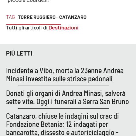
PROGETTI
SPECIALI
Buona Sanità Calabria
TAG
TORRE RUGGIERO ·
CATANZARO
Tutti gli articoli di
Destinazioni
LA
CALABRIAVISIONE
PIÙ LETTI
Destinazioni
Eventi
Incidente a Vibo, morta la 23enne Andrea
Minasi investita sulle strisce pedonali
Food
Donati gli organi di Andrea Minasi, salverà
Storie
sette vite. Oggi i funerali a Serra San Bruno
Catanzaro, chiuse le indagini sul crac di
Fondazione Betania: 12 indagati per
LAC
NETWORK
bancarotta, dissesto e autoriciclaggio -