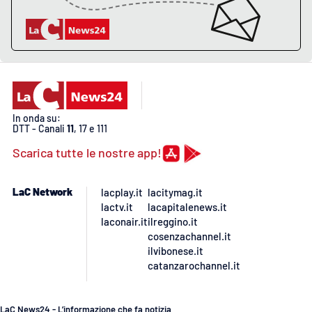
APP
Android
Apple
In onda su:
DTT - Canali
11
, 17 e 111
Scarica tutte le nostre app!
LaC Network
lacplay.it
lacitymag.it
lactv.it
lacapitalenews.it
laconair.it
ilreggino.it
cosenzachannel.it
ilvibonese.it
catanzarochannel.it
LaC News24 - L’informazione che fa notizia