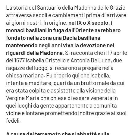
Parchi Marini Calabria
La storia del Santuario della Madonna delle Grazie
attraversa secoli e cambiamenti prima di arrivare
Leggendo Alvaro insieme
ai giorni nostri. In origine,
nel IX o X secolo, i
monaci basiliani in fuga dall'Oriente avrebbero
Imprese Di Calabria
fondato nella zona una Dacia basiliana
mantenendo negli anni viva la devozione nei
Le perfidie di Antonella Grippo
riguardi della Madonna
. Si racconta che il 17 aprile
del 1677 Isabella Cristello e Antonia De Luca, due
ragazze del luogo, si recarono a pregare nella
Venti di comunicazione
chiesa mariana. Fu proprio qui che Isabella,
intenta a meditare, guarì da un brutto male da cui
era stata colpita e assistette alla visione della
STREAMING
Vergine Maria che chiese di essere venerata in
LaC TV
quei luoghi da gente appartenente a comunità
vicine e lontane promettendo inoltre grazie ai suoi
LaC Network
fedeli.
A causa del terremoto che si abbatté sulla
LaC OnAir