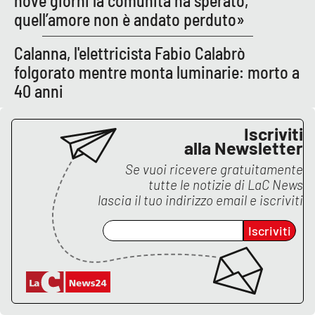
nove giorni la comunità ha sperato,
Lacplay.it
quell’amore non è andato perduto»
Lactv.it
Calanna, l'elettricista Fabio Calabrò
folgorato mentre monta luminarie: morto a
Laconair.it
40 anni
Lacitymag.it
Iscriviti
alla Newsletter
Lacapitalenews.it
Se vuoi ricevere gratuitamente
Ilreggino.it
tutte le notizie di
LaC News
lascia il tuo indirizzo email e iscriviti
Cosenzachannel.it
Iscriviti
Ilvibonese.it
Catanzarochannel.it