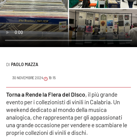
Sanità
Sport
Cultura
Podcast
PAOLO MAZZA
Meteo
30 NOVEMBRE 2024
19:15
Editoriali
Torna a Rende la Fiera del Disco
, il più grande
evento per i collezionisti di vinili in Calabria. Un
VIDEO
weekend dedicato al mondo della musica
analogica, che rappresenta per gli appassionati
Ambiente
una grande occasione per vendere e scambiare le
proprie collezioni di vinili e dischi.
Cronaca