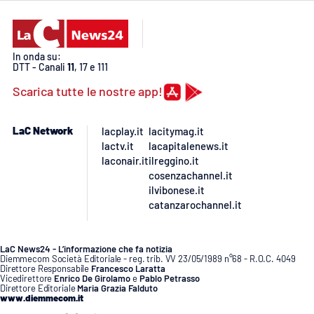
APP
In onda su:
Android
DTT - Canali
11
, 17 e 111
Scarica tutte le nostre app!
Apple
LaC Network
lacplay.it
lacitymag.it
lactv.it
lacapitalenews.it
laconair.it
ilreggino.it
cosenzachannel.it
ilvibonese.it
catanzarochannel.it
LaC News24 - L’informazione che fa notizia
Diemmecom Società Editoriale - reg. trib. VV 23/05/1989 n°68 - R.O.C. 4049
Direttore Responsabile
Francesco Laratta
Vicedirettore
Enrico De Girolamo
e
Pablo Petrasso
Direttore Editoriale
Maria Grazia Falduto
www.diemmecom.it