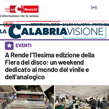
TEMI DEL
INCENDI CALABRIA
CALDO CALABRIA
PONTE SU
HOME PAGE
LACALABRIAVISIONE
EVENTI
GIORNO
Vai
SEZIONI
EVENTI
Cronaca
A Rende l’11esima edizione della
Fiera del disco: un weekend
Politica
dedicato al mondo del vinile e
dell’analogico
Attualità
Economia e lavoro
Italia Mondo