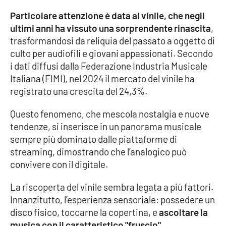
Particolare attenzione è data al vinile, che negli
Cultura
ultimi anni ha vissuto una sorprendente rinascita
,
trasformandosi da reliquia del passato a oggetto di
Economia e Lavoro
culto per audiofili e giovani appassionati. Secondo
i dati diffusi dalla Federazione Industria Musicale
Politica
Italiana (FIMI), nel 2024 il mercato del vinile ha
registrato una crescita del 24,3%.
Sanità
Questo fenomeno, che mescola nostalgia e nuove
Società
tendenze, si inserisce in un panorama musicale
sempre più dominato dalle piattaforme di
Sport
streaming, dimostrando che l’analogico può
convivere con il digitale.
La riscoperta del vinile sembra legata a più fattori.
RUBRICHE
Innanzitutto, l’esperienza sensoriale: possedere un
Good Morning Vietnam
disco fisico, toccarne la copertina, e
ascoltare la
musica con il caratteristico "fruscio"