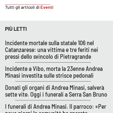
PROGETTI
SPECIALI
Tutti gli articoli di
Eventi
Buona Sanità Calabria
PIÙ LETTI
LA
CALABRIAVISIONE
Incidente mortale sulla statale 106 nel
Destinazioni
Catanzarese: una vittima e tre feriti nei
pressi dello svincolo di Pietragrande
Eventi
Incidente a Vibo, morta la 23enne Andrea
Food
Minasi investita sulle strisce pedonali
Storie
Donati gli organi di Andrea Minasi, salverà
sette vite. Oggi i funerali a Serra San Bruno
LAC
NETWORK
I funerali di Andrea Minasi. Il parroco: «Per