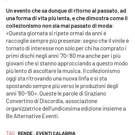
Un evento che sa dunque di ritorno al passato, ad
una forma di vita più lenta, e che dimostra come il
EDIZIONI
LOCALI
collezionismo non sia mai passato di moda
:
«Questa giornata si ripete ormai da anni e
Catanzaro
raccoglie sempre più presenze: segno che il vinile è
tornato di interesse non solo per chi ha comprato i
Crotone
primi dischi negli anni ’70-’80 ma anche per i più
giovani che si stanno approcciando a questo modo
Vibo Valentia
più lento di ascoltare la musica. Il collezionismo
oggi sta ritrovando una nuova linfa e si sta
Reggio Calabria
spostando sempre più verso le produzioni degli
anni ’80-‘90». Queste le parole di Graziano
Cosenza
Convertino di Discordia, associazione
organizzatrice dell’undicesima edizione insieme a
Lamezia Terme
Be Alternative Eventi.
TAG
RENDE ·
EVENTI CALABRIA