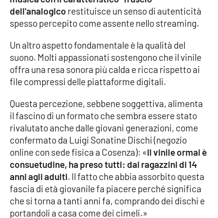
Parchi Marini Calabria
dell'analogico
restituisce un senso di autenticità
spesso percepito come assente nello streaming.
Leggendo Alvaro insieme
Un altro aspetto fondamentale è la qualità del
suono. Molti appassionati sostengono che il vinile
Imprese Di Calabria
offra una resa sonora più calda e ricca rispetto ai
file compressi delle piattaforme digitali.
Le perfidie di Antonella Grippo
Questa percezione, sebbene soggettiva, alimenta
Venti di comunicazione
il fascino di un formato che sembra essere stato
rivalutato anche dalle giovani generazioni, come
confermato da Luigi Sonatine Dischi (negozio
STREAMING
online con sede fisica a Cosenza): «
Il vinile ormai è
consuetudine, ha preso tutti: dai ragazzini di 14
LaC TV
anni agli adulti
. Il fatto che abbia assorbito questa
fascia di età giovanile fa piacere perché significa
LaC Network
che si torna a tanti anni fa, comprando dei dischi e
portandoli a casa come dei cimeli.»
LaC OnAir