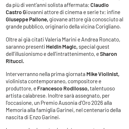
da più di vent’anni solista affermata;
Claudio
Castro G
iovanni attore di cinema e serie tv; infine
Giuseppe Pallone,
giovane attore già conosciuto al
EDIZIONI
LOCALI
grande pubblico, originario della vicina Corigliano.
Catanzaro
Oltre ai già citati Valeria Marini e Andrea Roncato,
saranno presenti
Heldin Magic,
special guest
Crotone
dell'illusionismo e dell'intrattenimento, e
Sharon
Ritucci.
Vibo Valentia
Interverranno nella prima giornata
Mike Violinist,
Reggio Calabria
violinista contemporaneo, compositore e
produttore, e
Francesco Rodilosso,
talentuoso
Cosenza
artista calabrese. Inoltre sarà assegnato, per
l'occasione, un Premio Ausonia d'Oro 2026 alla
Lamezia Terme
Memoria alla famiglia Garinei, nel centenario della
nascita di Enzo Garinei.