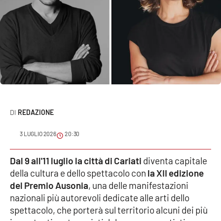
Sanità
Sport
Cultura
Podcast
Meteo
REDAZIONE
Editoriali
3 LUGLIO 2026
20:30
Dal 9 all'11 luglio la città di Cariati
diventa capitale
VIDEO
della cultura e dello spettacolo con
la XII edizione
del Premio Ausonia
, una delle manifestazioni
Ambiente
nazionali più autorevoli dedicate alle arti dello
spettacolo, che porterà sul territorio alcuni dei più
Cronaca