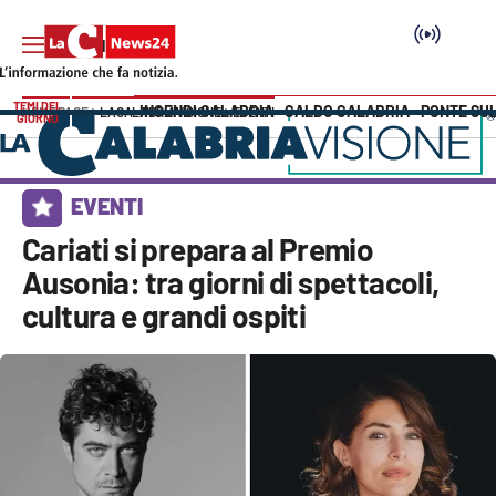
TEMI DEL
INCENDI CALABRIA
CALDO CALABRIA
PONTE SU
HOME PAGE
LACALABRIAVISIONE
EVENTI
GIORNO
Vai
SEZIONI
EVENTI
Cronaca
Cariati si prepara al Premio
Ausonia: tra giorni di spettacoli,
Politica
cultura e grandi ospiti
Attualità
Economia e lavoro
Italia Mondo