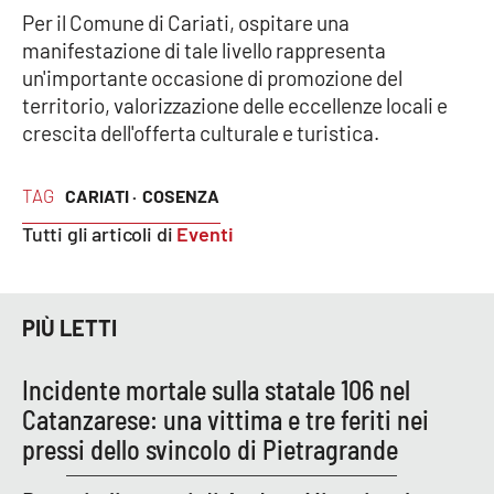
Lacplay.it
Per il Comune di Cariati, ospitare una
manifestazione di tale livello rappresenta
Lactv.it
un'importante occasione di promozione del
territorio, valorizzazione delle eccellenze locali e
Laconair.it
crescita dell'offerta culturale e turistica.
Lacitymag.it
TAG
CARIATI ·
COSENZA
Lacapitalenews.it
Tutti gli articoli di
Eventi
Ilreggino.it
PIÙ LETTI
Cosenzachannel.it
Incidente mortale sulla statale 106 nel
Ilvibonese.it
Catanzarese: una vittima e tre feriti nei
pressi dello svincolo di Pietragrande
Catanzarochannel.it