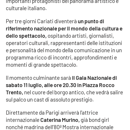
importanti protagonisti del panorama artistico e
culturale italiano.
Cultura
Per tre giorni Cariati diventerà
un punto di
Economia e Lavoro
riferimento nazionale per il mondo della cultura e
dello spettacolo,
ospitando artisti, giornalisti,
Politica
operatori culturali, rappresentanti delle istituzioni
e personalità del mondo della comunicazione in un
Sanità
programma ricco di incontri, approfondimenti e
momenti di grande spettacolo.
Società
Il momento culminante sarà
il Gala Nazionale di
sabato 11 luglio, alle ore 20.30 in Piazza Rocco
Sport
Trento,
nel cuore del borgo antico, che vedrà salire
sul palco un cast di assoluto prestigio.
RUBRICHE
Direttamente da Parigi arriverà l’attrice
internazionale
Caterina Murino,
già bond girl
Good Morning Vietnam
nonché madrina dell'80ª Mostra internazionale