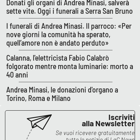
Donati gli organi di Andrea Minasi, salverà
sette vite. Oggi i funerali a Serra San Bruno
APP
I funerali di Andrea Minasi. Il parroco: «Per
Android
nove giorni la comunità ha sperato,
quell’amore non è andato perduto»
Apple
Calanna, l'elettricista Fabio Calabrò
folgorato mentre monta luminarie: morto a
40 anni
Andrea Minasi, le donazioni d'organo a
Torino, Roma e Milano
Iscriviti
alla Newsletter
Se vuoi ricevere gratuitamente
tutte le notizie di
LaC News