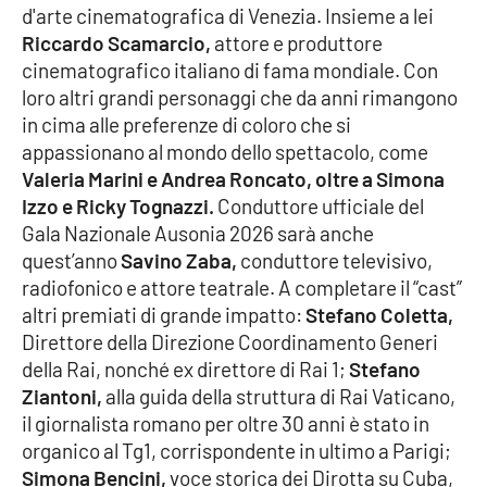
d'arte cinematografica di Venezia. Insieme a lei
Parchi Marini Calabria
Riccardo Scamarcio,
attore e produttore
cinematografico italiano di fama mondiale. Con
Leggendo Alvaro insieme
loro altri grandi personaggi che da anni rimangono
in cima alle preferenze di coloro che si
Imprese Di Calabria
appassionano al mondo dello spettacolo, come
Valeria Marini e Andrea Roncato, oltre a Simona
Le perfidie di Antonella Grippo
Izzo e Ricky Tognazzi.
Conduttore ufficiale del
Gala Nazionale Ausonia 2026 sarà anche
Venti di comunicazione
quest’anno
Savino Zaba,
conduttore televisivo,
radiofonico e attore teatrale. A completare il “cast”
altri premiati di grande impatto:
Stefano Coletta,
STREAMING
Direttore della Direzione Coordinamento Generi
della Rai, nonché ex direttore di Rai 1;
Stefano
LaC TV
Ziantoni,
alla guida della struttura di Rai Vaticano,
il giornalista romano per oltre 30 anni è stato in
LaC Network
organico al Tg1, corrispondente in ultimo a Parigi;
Simona Bencini,
voce storica dei Dirotta su Cuba,
LaC OnAir