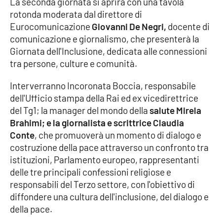
La seconda giornata si aprirà con una tavola
PROGETTI
SPECIALI
rotonda moderata dal direttore di
Buona Sanità Calabria
Eurocomunicazione
Giovanni De Negri,
docente di
comunicazione e giornalismo, che presenterà la
Giornata dell'Inclusione, dedicata alle connessioni
tra persone, culture e comunità.
LA
CALABRIAVISIONE
Interverranno Incoronata Boccia, responsabile
Destinazioni
dell'Ufficio stampa della Rai ed ex vicedirettrice
del Tg1; la manager del mondo della
salute Mirela
Eventi
Brahimi; e la giornalista e scrittrice Claudia
Conte
, che promuoverà un momento di dialogo e
Food
costruzione della pace attraverso un confronto tra
istituzioni, Parlamento europeo, rappresentanti
Storie
delle tre principali confessioni religiose e
responsabili del Terzo settore, con l'obiettivo di
diffondere una cultura dell'inclusione, del dialogo e
LAC
NETWORK
della pace.