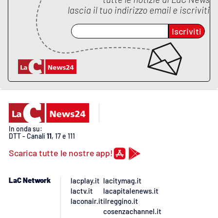
lascia il tuo indirizzo email e iscriviti
Iscriviti
In onda su:
DTT - Canali
11
, 17 e 111
Scarica tutte le nostre app!
LaC Network
lacplay.it
lacitymag.it
lactv.it
lacapitalenews.it
laconair.it
ilreggino.it
cosenzachannel.it