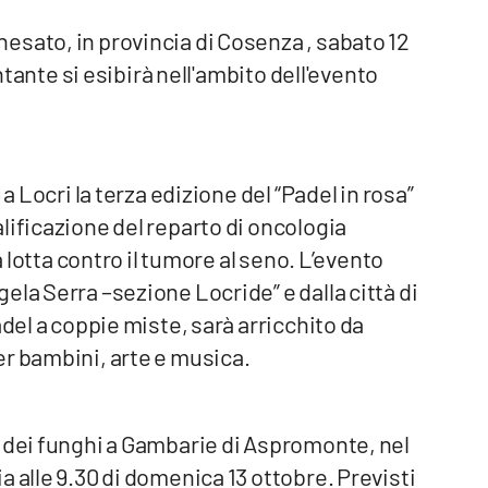
esato, in provincia di Cosenza , sabato 12
antante si esibirà nell'ambito dell'evento
a Locri la terza edizione del “Padel in rosa”
lificazione del reparto di oncologia
a lotta contro il tumore al seno. L’evento
ela Serra –sezione Locride” e dalla città di
adel a coppie miste, sarà arricchito da
er bambini, arte e musica.
a dei funghi a Gambarie di Aspromonte, nel
 alle 9.30 di domenica 13 ottobre. Previsti