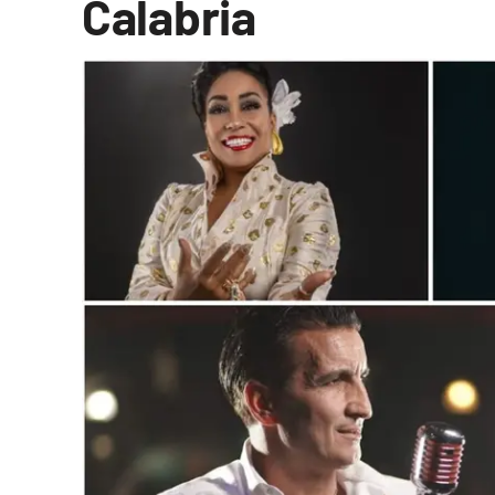
Calabria
Cultura
Podcast
Meteo
Editoriali
Video
Ambiente
Cronaca
Cultura
Economia e Lavoro