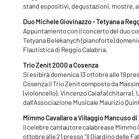
stand espositivi, degustazioni, mostre, 
Privacy
Duo Michele Giovinazzo - Tetyana a Regg
Cookie policy
Appuntamento con il concerto del duo com
Tetyana Belekanych (pianoforte) domenica
Note legali
Flautistica di Reggio Calabria.
Trio Zenit 2000 a Cosenza
Si esibirà domenica 13 ottobre alle 19 pre
Cosenza il Trio Zenit composto da Massimo
(violoncello), Vincenzo Caiafa (chitarra
dall’Associazione Musicale Maurizio Quint
Mimmo Cavallaro a Villaggio Mancuso di
Il celebre cantautore calabrease Mimmo C
ottobre alle 21 presso "Il Giardino delle F