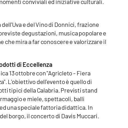
omenti conviviali ed iniziative culturali.
dell'Uva e del Vino di Donnici, frazione
re previste degustazioni, musica popolare e
che mira a far conoscere e valorizzare il
rodotti di Eccellenza
a 13 ottobre con "Agricleto - Fiera
a". L'obiettivo dell'evento è quello di
tti tipici della Calabria. Previsti stand
rmaggio e miele, spettacoli, balli
i ed una speciale fattoria didattica. In
del borgo, il concerto di Davis Muccari.