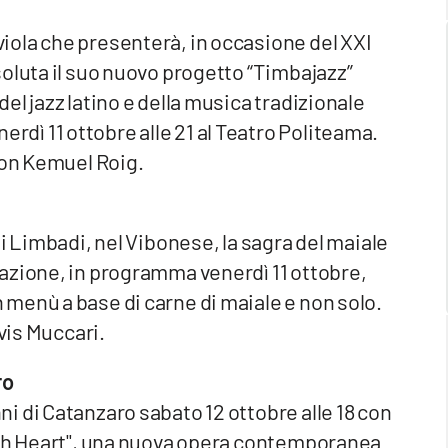
ola che presenterà, in occasione del XXI
oluta il suo nuovo progetto “Timbajazz”
l jazz latino e della musica tradizionale
ì 11 ottobre alle 21 al Teatro Politeama.
con Kemuel Roig.
i Limbadi, nel Vibonese, la sagra del maiale
azione, in programma venerdì 11 ottobre,
menù a base di carne di maiale e non solo.
avis Muccari.
ro
 di Catanzaro sabato 12 ottobre alle 18 con
ish Heart", una nuova opera contemporanea