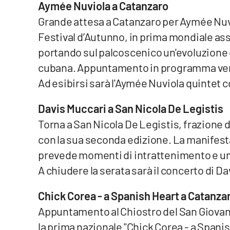
Aymée Nuviola a Catanzaro
Venti di comunicazione
Grande attesa a Catanzaro per Aymée Nuvi
Festival d’Autunno, in prima mondiale ass
portando sul palcoscenico un'evoluzione de
Streaming
cubana. Appuntamento in programma venerd
LaC TV
Ad esibirsi sarà l'Aymée Nuviola quintet 
LaC Network
Davis Muccari a San Nicola De Legistis
LaC OnAir
Torna a San Nicola De Legistis, frazione d
con la sua seconda edizione. La manifest
Edizioni
prevede momenti di intrattenimento e un 
locali
A chiudere la serata sarà il concerto di D
Catanzaro
Chick Corea - a Spanish Heart a Catanza
Crotone
Appuntamento al Chiostro del San Giovanni
la prima nazionale "Chick Corea - a Span
Vibo Valentia