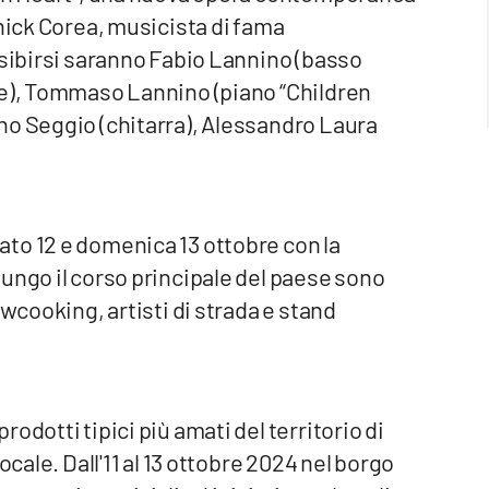
Chick Corea, musicista di fama
esibirsi saranno Fabio Lannino (basso
e), Tommaso Lannino (piano “Children
no Seggio (chitarra), Alessandro Laura
to 12 e domenica 13 ottobre con la
ungo il corso principale del paese sono
owcooking, artisti di strada e stand
odotti tipici più amati del territorio di
ocale. Dall'11 al 13 ottobre 2024 nel borgo