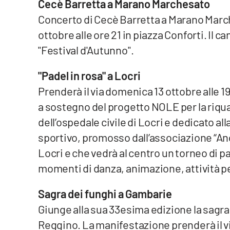
Cecè Barretta a Marano Marchesato
Cosenzachannel.it
Concerto di Cecè Barretta a Marano March
ottobre alle ore 21 in piazza Conforti. Il c
Ilvibonese.it
"Festival d'Autunno".
Catanzarochannel.it
"Padel in rosa" a Locri
Prenderà il via domenica 13 ottobre alle 19 
App
a sostegno del progetto NOLE per la riqua
Android
dell’ospedale civile di Locri e dedicato all
Apple
sportivo, promosso dall’associazione “Ang
Locri e che vedrà al centro un torneo di p
momenti di danza, animazione, attività p
Vai
Sagra dei funghi a Gambarie
Giunge alla sua 33esima edizione la sagr
Reggino. La manifestazione prenderà il via