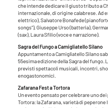
che intende dedicare il giusto tributo a 
Reggio Calabria
internazionale, di origine calabrese. Ad 
elettrico), Salvatore Bonafede (
pianofort
Cosenza
songs”), Giuseppe Urso (batteria), Germa
Lamezia Terme
(sax), Laura Sfilio (voce e narrazione).
Sagra del Fungo a Camigliatello Silano
Progetti
speciali
Appuntamento a Camigliatello Silano saba
55esima edizione della Sagra del fungo. L
Buona Sanità Calabria
previsti spettacoli musicali, incontri, sh
enogastonomici.
La
Calabriavisione
Zafarana Fest a Tortora
Destinazioni
Un evento pensato per celebrare uno dei pr
Eventi
Tortora: la Zafarana, varietà di peperone l