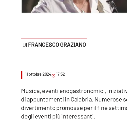
Politica
Sanità
Società
Sport
FRANCESCO GRAZIANO
Rubriche
Good Morning Vietnam
11 ottobre 2024
17:52
Parchi Marini Calabria
Musica,
eventi
enogastronomici, iniziativ
Leggendo Alvaro insieme
di appuntamenti in Calabria. Numerose son
divertimento promosse per il fine settiman
Imprese Di Calabria
degli
eventi
più interessanti.
Le perfidie di Antonella Grippo