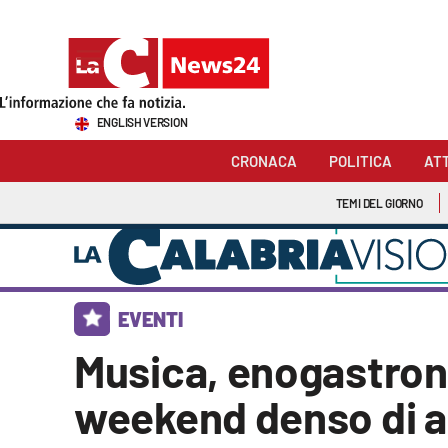
Sezioni
ENGLISH VERSION
Cronaca
CRONACA
POLITICA
AT
Politica
TEMI DEL GIORNO
Attualità
Economia e lavoro
EVENTI
Italia Mondo
Musica, enogastron
Sanità
weekend denso di a
Sport