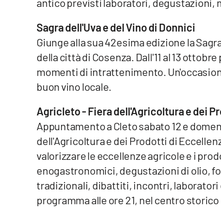
antico previsti laboratori, degustazioni, m
Food
Sagra dell'Uva e del Vino di Donnici
Storie
Giunge alla sua 42esima edizione la Sagra 
della città di Cosenza. Dall'11 al 13 ottob
LaC
momenti di intrattenimento. Un'occasione 
Network
buon vino locale.
Lacplay.it
Agricleto - Fiera dell'Agricoltura e dei P
Lactv.it
Appuntamento a Cleto sabato 12 e domenic
Laconair.it
dell'Agricoltura e dei Prodotti di Eccellenz
valorizzare le eccellenze agricole e i prodo
Lacitymag.it
enogastronomici, degustazioni di olio, fo
Lacapitalenews.it
tradizionali, dibattiti, incontri, laborator
programma alle ore 21, nel centro storico 
Ilreggino.it