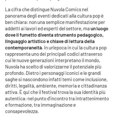
La cifra che distingue Nuvola Comics nel
panorama degli eventi dedicati alla cultura pop è
EDIZIONI
LOCALI
ben chiara: non una semplice manifestazione per
addetti ai lavori ed esperti del settore, ma
un luogo
Catanzaro
dove il fumetto diventa strumento pedagogico,
linguaggio artistico e chiave di lettura della
Crotone
contemporaneità
. In un'epoca in cui la cultura pop
rappresenta uno dei principali codici attraverso
Vibo Valentia
cui le nuove generazioni interpretano il mondo,
Nuvola ha scelto di valorizzarne il potenziale più
Reggio Calabria
profondo. Dietro i personaggi iconici e le grandi
saghe si nascondono infatti temi come inclusione,
Cosenza
diritti, legalità, ambiente, memoria e cittadinanza
attiva. È qui che il festival trova la sua identità più
Lamezia Terme
autentica: nel punto d'incontro tra intrattenimento
e formazione, tra immaginazione e
consapevolezza.