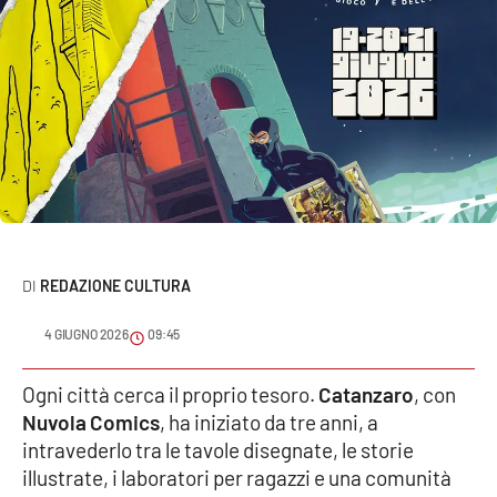
Sanità
Sport
Cultura
Podcast
Meteo
REDAZIONE CULTURA
Editoriali
4 GIUGNO 2026
09:45
VIDEO
Ogni città cerca il proprio tesoro.
Catanzaro
, con
Nuvola Comics
, ha iniziato da tre anni, a
Ambiente
intravederlo tra le tavole disegnate, le storie
illustrate, i laboratori per ragazzi e una comunità
Cronaca