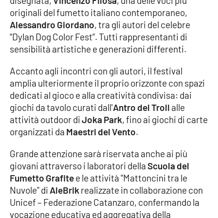
disegnata,
Vincenzo Filosa
, una delle voci più
Lacplay.it
originali del fumetto italiano contemporaneo,
Alessandro Giordano
, tra gli autori del celebre
Lactv.it
“Dylan Dog Color Fest”. Tutti rappresentanti di
sensibilità artistiche e generazioni differenti.
Laconair.it
Accanto agli incontri con gli autori, il festival
Lacitymag.it
amplia ulteriormente il proprio orizzonte con spazi
dedicati al gioco e alla creatività condivisa: dai
Lacapitalenews.it
giochi da tavolo curati dall'
Antro del Troll
alle
attività outdoor di
Joka Park
, fino ai giochi di carte
Ilreggino.it
organizzati da
Maestri del Vento
.
Cosenzachannel.it
Grande attenzione sarà riservata anche ai più
giovani attraverso i laboratori della
Scuola del
Ilvibonese.it
Fumetto Grafite
e le attività "Mattoncini tra le
Nuvole" di
AleBrik
realizzate in collaborazione con
Catanzarochannel.it
Unicef – Federazione Catanzaro, confermando la
vocazione educativa ed aggregativa della