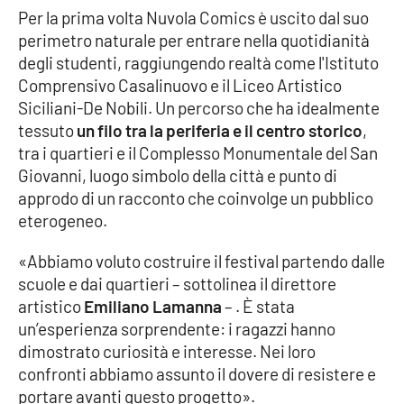
Per la prima volta Nuvola Comics è uscito dal suo
Parchi Marini Calabria
perimetro naturale per entrare nella quotidianità
degli studenti, raggiungendo realtà come l'Istituto
Leggendo Alvaro insieme
Comprensivo Casalinuovo e il Liceo Artistico
Siciliani-De Nobili. Un percorso che ha idealmente
Imprese Di Calabria
tessuto
un filo tra la periferia e il centro storico
,
tra i quartieri e il Complesso Monumentale del San
Le perfidie di Antonella Grippo
Giovanni, luogo simbolo della città e punto di
approdo di un racconto che coinvolge un pubblico
Venti di comunicazione
eterogeneo.
«Abbiamo voluto costruire il festival partendo dalle
STREAMING
scuole e dai quartieri – sottolinea il direttore
artistico
Emiliano Lamanna
– . È stata
LaC TV
un’esperienza sorprendente: i ragazzi hanno
dimostrato curiosità e interesse. Nei loro
LaC Network
confronti abbiamo assunto il dovere di resistere e
portare avanti questo progetto».
LaC OnAir