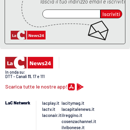
lascia il tuo indirizzo email e iscriviti
Iscriviti
In onda su:
DTT - Canali
11
, 17 e 111
Scarica tutte le nostre app!
LaC Network
lacplay.it
lacitymag.it
lactv.it
lacapitalenews.it
laconair.it
ilreggino.it
cosenzachannel.it
ilvibonese.it