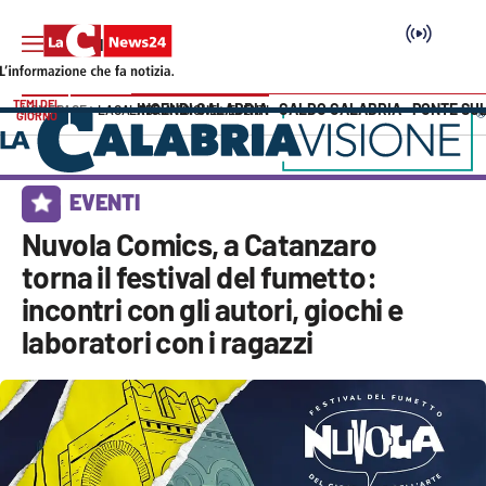
TEMI DEL
INCENDI CALABRIA
CALDO CALABRIA
PONTE SU
HOME PAGE
LACALABRIAVISIONE
EVENTI
GIORNO
Vai
SEZIONI
EVENTI
Cronaca
Nuvola Comics, a Catanzaro
torna il festival del fumetto:
Politica
incontri con gli autori, giochi e
laboratori con i ragazzi
Attualità
Economia e lavoro
Italia Mondo