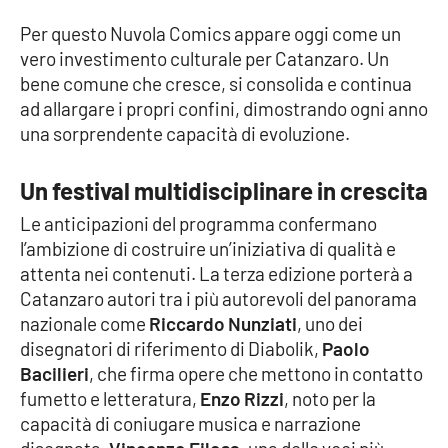
PROGETTI
SPECIALI
Per questo Nuvola Comics appare oggi come un
Buona Sanità Calabria
vero investimento culturale per Catanzaro. Un
bene comune che cresce, si consolida e continua
ad allargare i propri confini, dimostrando ogni anno
LA
una sorprendente capacità di evoluzione.
CALABRIAVISIONE
Destinazioni
Un festival multidisciplinare in crescita
Le anticipazioni del programma confermano
Eventi
l’ambizione di costruire un’iniziativa di qualità e
attenta nei contenuti. La terza edizione porterà a
Food
Catanzaro autori tra i più autorevoli del panorama
nazionale come
Riccardo Nunziati
, uno dei
Storie
disegnatori di riferimento di Diabolik,
Paolo
Bacilieri
, che firma opere che mettono in contatto
fumetto e letteratura,
Enzo Rizzi
, noto per la
LAC
NETWORK
capacità di coniugare musica e narrazione