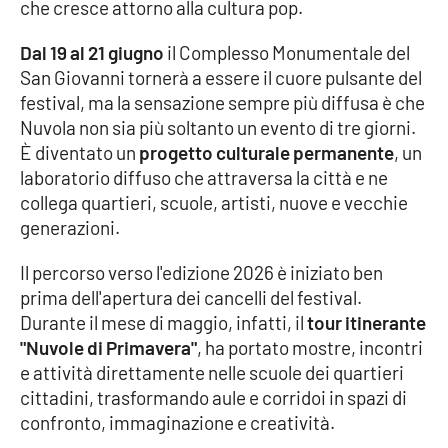
che cresce attorno alla cultura pop.
Cultura
Dal 19 al 21 giugno
il Complesso Monumentale del
San Giovanni tornerà a essere il cuore pulsante del
Economia e Lavoro
festival, ma la sensazione sempre più diffusa è che
Nuvola non sia più soltanto un evento di tre giorni.
Politica
È diventato un
progetto culturale permanente
, un
laboratorio diffuso che attraversa la città e ne
Sanità
collega quartieri, scuole, artisti, nuove e vecchie
generazioni.
Società
Il percorso verso l'edizione 2026 è iniziato ben
prima dell'apertura dei cancelli del festival.
Sport
Durante il mese di maggio, infatti, il
tour itinerante
"Nuvole di Primavera"
, ha portato mostre, incontri
e attività direttamente nelle scuole dei quartieri
RUBRICHE
cittadini, trasformando aule e corridoi in spazi di
Good Morning Vietnam
confronto, immaginazione e creatività.